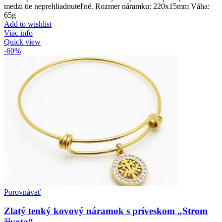
medzi tie neprehliadnuteľné. Rozmer náramku: 220x15mm Váha:
65g
Add to wishlist
Viac info
Quick view
-60%
Porovnávať
Zlatý tenký kovový náramok s príveskom „Strom
života“