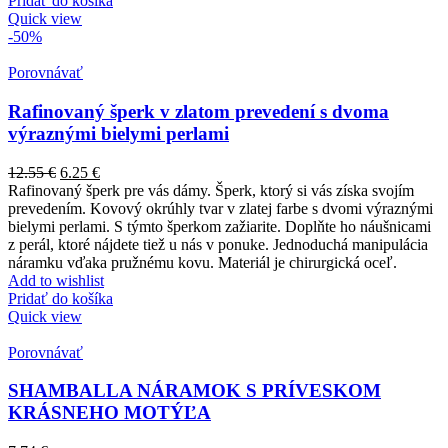
Pridať do košíka
Quick view
-50%
Porovnávať
Rafinovaný šperk v zlatom prevedení s dvoma
výraznými bielymi perlami
12.55
€
6.25
€
Rafinovaný šperk pre vás dámy. Šperk, ktorý si vás získa svojím
prevedením. Kovový okrúhly tvar v zlatej farbe s dvomi výraznými
bielymi perlami. S týmto šperkom zažiarite. Doplňte ho náušnicami
z perál, ktoré nájdete tiež u nás v ponuke. Jednoduchá manipulácia
náramku vďaka pružnému kovu. Materiál je chirurgická oceľ.
Add to wishlist
Pridať do košíka
Quick view
Porovnávať
SHAMBALLA NÁRAMOK S PRÍVESKOM
KRÁSNEHO MOTÝĽA