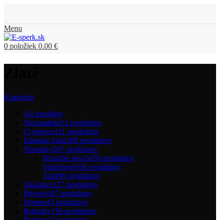
Menu
0
položiek
0.00
€
Zlaté
Kategórie
All
produkty
Nezaradené
13 produktov
Cryptoveci
11 produktov
Dámska Sada
188 produktov
Náramky
267 produktov
Klasické ploché
30 produktov
Strieborné
106 produktov
Zlaté
96 produktov
Náušnice
127 produktov
Prívesky
87 produktov
Prstene
43 produktov
Retiazky
136 produktov
Ružence
7 produktov