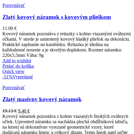
Porovnávať
Zlatý kovový náramok s kovovým plieškom
11.00
€
Kovový náramok pozostáva z retiazky s kolmo viazanými oválnymi
očkami. V strede je umiestený kovový hladký pliešok na dekoráciu.
Praktické zapínanie na karabínku. Retiazka je ideálna na
každodenné nosenie a je skvelým doplnkom. Rozmer náramku:
220x5,5mm Váha: 9g
Add to wishlist
Pridať do košíka
Quick view
-51%
Vypredané
Porovnávať
Zlatý masívny kovový náramok
19.13
€
9.40
€
Kovový náramok pozostáva z kolmo viazaných širokých oválnych
očiek. Uprostred náramku sa nachádza plochá obdĺžniková tabuľa,
na ktorej sú dekoratívne vyrezané geometrické vzory, ktoré
dodávajú náramku šmrnc a celkový dizajn. Tento šperk patrí určite