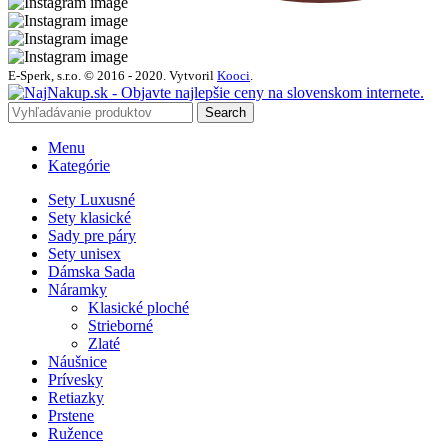
E-Sperk, s.r.o. © 2016 - 2020.
Vytvoril
Kooci
.
Search
Menu
Kategórie
Sety Luxusné
Sety klasické
Sady pre páry
Sety unisex
Dámska Sada
Náramky
Klasické ploché
Strieborné
Zlaté
Náušnice
Prívesky
Retiazky
Prstene
Ružence