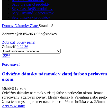
Sady pre páry
3 produkty
Sety klasické
68 produktov
Sety Luxusné
17 produktov
Sety unisex
37 produktov
Domov
Náramky
Zlaté
Stránka 8
Zobrazených 85–96 z 96 výsledkov
Zobraziť bočný panel
Zobraziť
9
24
36
-22%
Porovnávať
Odvážny dámsky náramok v zlatej farbe s perlovým
okom.
16.50
€
12.80
€
Odvážny dámsky náramok v zlatej farbe s perlovým okom. Jemne
spracovaný a zároveň pevný. Ideálny darček k Valentinu alebo preto
že na teba myslí. priemer náramku cca. 56mm hrúbka cca. 2,5mm
Add to wishlist