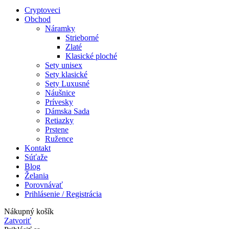
Cryptoveci
Obchod
Náramky
Strieborné
Zlaté
Klasické ploché
Sety unisex
Sety klasické
Sety Luxusné
Náušnice
Prívesky
Dámska Sada
Retiazky
Prstene
Ružence
Kontakt
Súťaže
Blog
Želania
Porovnávať
Prihlásenie / Registrácia
Nákupný košík
Zatvoriť