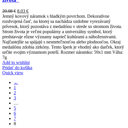
20.08
€
8.03
€
Jemný kovový náramok s hladkým povrchom. Dekoratívne
rozdvojená časť, na ktorej sa nachádza ozdobne vyrezávaný
prívesok, ktorý pozostáva z medailónu v strede so stromom života.
Strom života je veľmi populárny a univerzálny symbol, ktorý
predstavuje rôzne významy naprieč kultúrami a náboženstvami.
Najčastejšie sa spájajú s nesmrteľnosťou alebo plodnosťou. Okraj
medailónu zdobia zirkóny. Tento šperk je vhodný ako darček, ktorý
určite svojim významom poteší. Rozmer náramku: 59x1 mm Váha:
7g
Add to wishlist
Pridať do košíka
Quick view
←
1
2
3
…
5
6
7
8