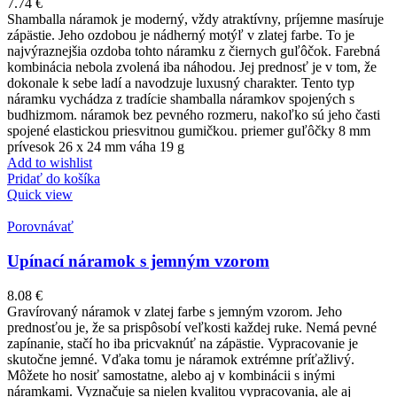
7.74
€
Shamballa náramok je moderný, vždy atraktívny, príjemne masíruje
zápästie. Jeho ozdobou je nádherný motýľ v zlatej farbe. To je
najvýraznejšia ozdoba tohto náramku z čiernych guľôčok. Farebná
kombinácia nebola zvolená iba náhodou. Jej prednosť je v tom, že
dokonale k sebe ladí a navodzuje luxusný charakter. Tento typ
náramku vychádza z tradície shamballa náramkov spojených s
budhizmom. náramok bez pevného rozmeru, nakoľko sú jeho časti
spojené elastickou priesvitnou gumičkou. priemer guľôčky 8 mm
prívesok 26 x 24 mm váha 19 g
Add to wishlist
Pridať do košíka
Quick view
Porovnávať
Upínací náramok s jemným vzorom
8.08
€
Gravírovaný náramok v zlatej farbe s jemným vzorom. Jeho
prednosťou je, že sa prispôsobí veľkosti každej ruke. Nemá pevné
zapínanie, stačí ho iba pricvaknúť na zápästie. Vypracovanie je
skutočne jemné. Vďaka tomu je náramok extrémne príťažlivý.
Môžete ho nosiť samostatne, alebo aj v kombinácii s inými
náramkami. Vyznačuje sa nielen kvalitou vypracovania, ale aj