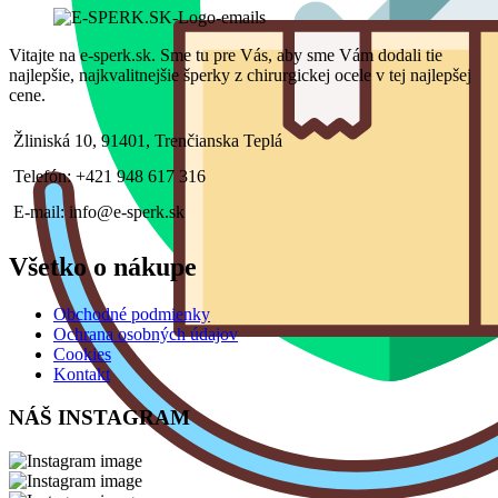
Vitajte na e-sperk.sk. Sme tu pre Vás, aby sme Vám dodali tie
najlepšie, najkvalitnejšie šperky z chirurgickej ocele v tej najlepšej
cene.
Žliniská 10, 91401, Trenčianska Teplá
Telefón: +421 948 617 316
E-mail: info@e-sperk.sk
Všetko o nákupe
Obchodné podmienky
Ochrana osobných údajov
Cookies
Kontakt
NÁŠ INSTAGRAM