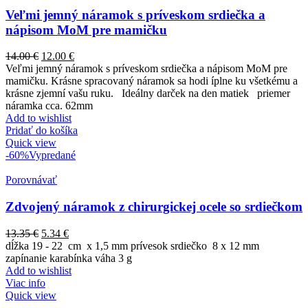
Veľmi jemný náramok s príveskom srdiečka a
nápisom MoM pre mamičku
14.00
€
12.00
€
Veľmi jemný náramok s príveskom srdiečka a nápisom MoM pre
mamičku. Krásne spracovaný náramok sa hodi íplne ku všetkému a
krásne zjemní vašu ruku. Ideálny darček na den matiek priemer
náramka cca. 62mm
Add to wishlist
Pridať do košíka
Quick view
-60%
Vypredané
Porovnávať
Zdvojený náramok z chirurgickej ocele so srdiečkom
13.35
€
5.34
€
dĺžka 19 - 22 cm x 1,5 mm prívesok srdiečko 8 x 12 mm
zapínanie karabínka váha 3 g
Add to wishlist
Viac info
Quick view