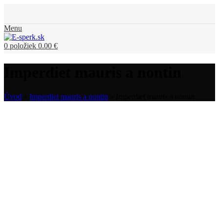
Menu
0
položiek
0.00
€
Imperdiet mauris a nontin
Úvod
»
Imperdiet mauris a nontin
»
Imperdiet mauris a nontin