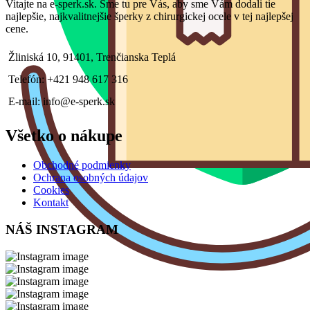
Vitajte na e-sperk.sk. Sme tu pre Vás, aby sme Vám dodali tie
najlepšie, najkvalitnejšie šperky z chirurgickej ocele v tej najlepšej
cene.
Žliniská 10, 91401, Trenčianska Teplá
Telefón: +421 948 617 316
E-mail: info@e-sperk.sk
Všetko o nákupe
Obchodné podmienky
Ochrana osobných údajov
Cookies
Kontakt
NÁŠ INSTAGRAM