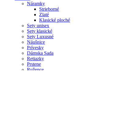
Náramky
Strieborné
Zlaté
Klasické ploché
Sety unisex
Sety klasické
Sety Luxusné
Náušnice
Prívesky
Dámska Sada
Retiazky
Prstene
Ružence
Kontakt
Súťaže
Blog
Želania
Porovnávať
Prihlásenie / Registrácia
Nákupný košík
Zatvoriť
Prihlásiť sa
Zatvoriť