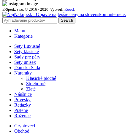
E-Sperk, s.r.o. © 2016 - 2020.
Vytvoril
Kooci
.
Search
Menu
Kategórie
Sety Luxusné
Sety klasické
Sady pre páry
Sety unisex
Dámska Sada
Náramky
Klasické ploché
Strieborné
Zlaté
Náušnice
Prívesky
Retiazky
Prstene
Ružence
Cryptoveci
Obchod