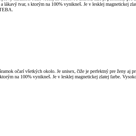
 lákavý tvar, s ktorým na 100% vynikneš. Je v lesklej magnetickej zlat
e TEBA.
áramok očarí všetkých okolo. Je unisex, čiže je perfektný pre ženy a
ktorým na 100% vynikneš. Je v lesklej magnetickej zlatej farbe. Vysoko