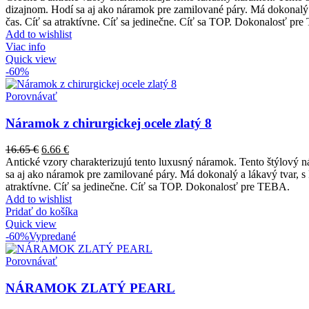
dizajnom. Hodí sa aj ako náramok pre zamilované páry. Má dokonalý a
čas. Cíť sa atraktívne. Cíť sa jedinečne. Cíť sa TOP. Dokonalosť pr
Add to wishlist
Viac info
Quick view
-60%
Porovnávať
Náramok z chirurgickej ocele zlatý 8
16.65
€
6.66
€
Antické vzory charakterizujú tento luxusný náramok. Tento štýlový n
sa aj ako náramok pre zamilované páry. Má dokonalý a lákavý tvar, s 
atraktívne. Cíť sa jedinečne. Cíť sa TOP. Dokonalosť pre TEBA.
Add to wishlist
Pridať do košíka
Quick view
-60%
Vypredané
Porovnávať
NÁRAMOK ZLATÝ PEARL