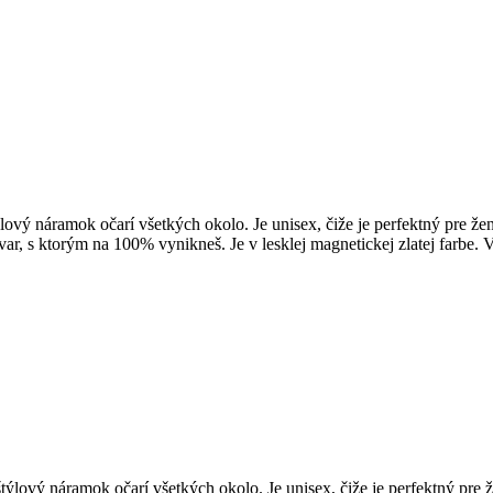
ýlový náramok očarí všetkých okolo. Je unisex, čiže je perfektný pre 
r, s ktorým na 100% vynikneš. Je v lesklej magnetickej zlatej farbe. 
štýlový náramok očarí všetkých okolo. Je unisex, čiže je perfektný pr