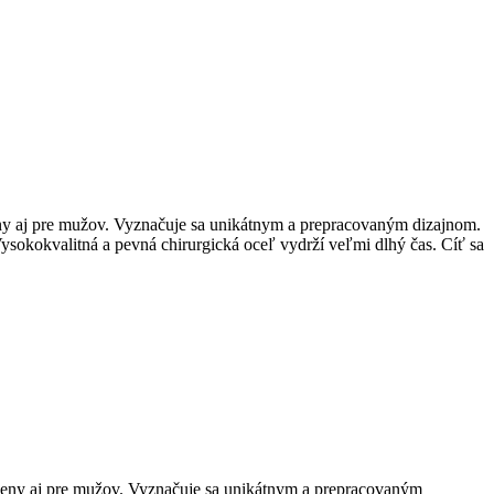
ženy aj pre mužov. Vyznačuje sa unikátnym a prepracovaným dizajnom.
Vysokokvalitná a pevná chirurgická oceľ vydrží veľmi dlhý čas. Cíť sa
e ženy aj pre mužov. Vyznačuje sa unikátnym a prepracovaným