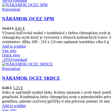
-60%
Vypredané
Porovnávať
NÁRAMOK OCEĽ SPM
10.03
€
4.01
€
Výrazná kráľovská modrá v kombinácií s farbou chirurgickej ocele je
chirurgickej ocele ktorý je vytvorený z rôznych kubistických tvarov.
centimetrov. dĺžka 180 - 210 x 2,8 mm zapínanie karabínka váha 6 g
Add to wishlist
Viac info
Quick view
-35%
Vypredané
Porovnávať
NÁRAMOK OCEĽ SRDCE
8.08
€
5.25
€
Srdce je najčistejší symbol lásky. Krásny náramok z ocele ktorý pote
prispôsobí. Kombinácia farby chirurgickej ocele a jednoduchého príve
gumičkou. priemer oceľovej guľôčky 6 mm prívesok priemer 16 mm 
Add to wishlist
Viac info