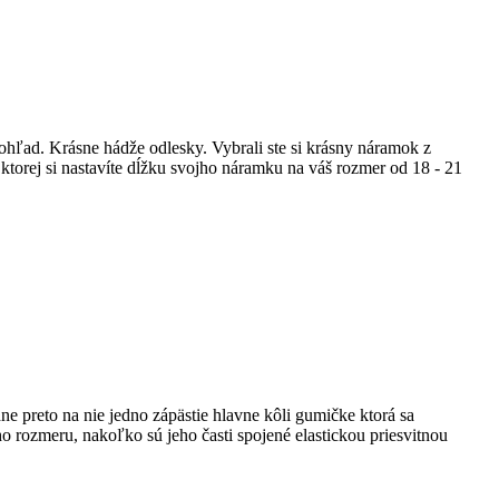
ohľad. Krásne hádže odlesky. Vybrali ste si krásny náramok z
ktorej si nastavíte dĺžku svojho náramku na váš rozmer od 18 - 21
ne preto na nie jedno zápästie hlavne kôli gumičke ktorá sa
o rozmeru, nakoľko sú jeho časti spojené elastickou priesvitnou