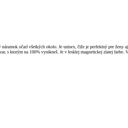
vý náramok očarí všetkých okolo. Je unisex, čiže je perfektný pre žen
r, s ktorým na 100% vynikneš. Je v lesklej magnetickej zlatej farbe. 