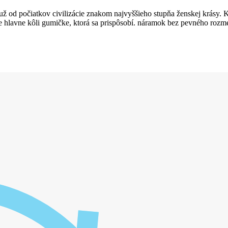
 už od počiatkov civilizácie znakom najvyššieho stupňa ženskej krásy. 
e hlavne kôli gumičke, ktorá sa prispôsobí. náramok bez pevného rozme