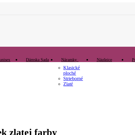
unisex
Dámska Sada
Náramky
Náušnice
P
Klasické
ploché
Strieborné
Zlaté
k zlatej farby