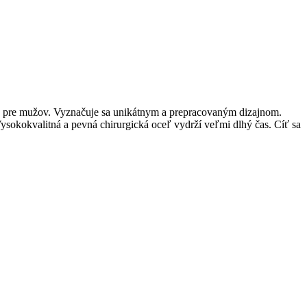
y aj pre mužov. Vyznačuje sa unikátnym a prepracovaným dizajnom.
Vysokokvalitná a pevná chirurgická oceľ vydrží veľmi dlhý čas. Cíť sa