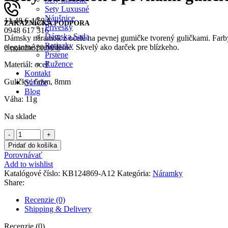
Sety Luxusné
Náušnice
11.48
€
4.59
€
ZÁKAZNÍCKA PODPORA
Prívesky
0948 617 316
Dámska Sada
Dámsky náramok z ocele na pevnej gumičke tvorený guličkami. Farby: z
Retiazky
elegantné prevedenie. Skvelý ako darček pre blízkeho.
0
položiek
0.00
€
Prstene
Ružence
Materiál: oceľ
Kontakt
Guličky: 6mm, 8mm
Súťaže
Blog
Váha: 11g
Prihlásenie / Registrácia
Na sklade
Želania
0
Porovnávať
množstvo
Biely
Pridať do košíka
náramok
Porovnávať
s
Add to wishlist
prvkami
Katalógové číslo:
KB124869-A12
Kategória:
Náramky
guličiek
Share:
zlatej
farby
Recenzie (0)
Shipping & Delivery
Recenzie (0)