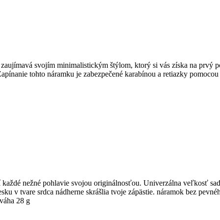
 zaujímavá svojím minimalistickým štýlom, ktorý si vás získa na prvý p
 Zapínanie tohto náramku je zabezpečené karabínou a retiazky pomocou 
ší každé nežné pohlavie svojou originálnosťou. Univerzálna veľkosť sad
sku v tvare srdca nádherne skrášlia tvoje zápästie. náramok bez pevnéh
váha 28 g