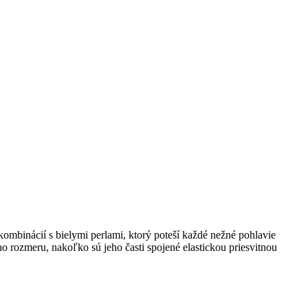
mbinácií s bielymi perlami, ktorý poteší každé nežné pohlavie
o rozmeru, nakoľko sú jeho časti spojené elastickou priesvitnou