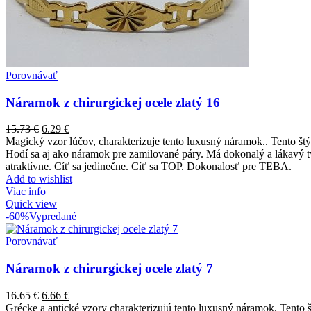
Porovnávať
Náramok z chirurgickej ocele zlatý 16
15.73
€
6.29
€
Magický vzor lúčov, charakterizuje tento luxusný náramok.. Tento št
Hodí sa aj ako náramok pre zamilované páry. Má dokonalý a lákavý tva
atraktívne. Cíť sa jedinečne. Cíť sa TOP. Dokonalosť pre TEBA.
Add to wishlist
Viac info
Quick view
-60%
Vypredané
Porovnávať
Náramok z chirurgickej ocele zlatý 7
16.65
€
6.66
€
Grécke a antické vzory charakterizujú tento luxusný náramok. Tento 