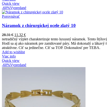
Quick view
-60%
Vypredané
Porovnávať
Náramok z chirurgickej ocele zlatý 10
28.31
€
11.32
€
netradičný výplet charakterizuje tento luxusný náramok. Tento štýlo
Hodí sa aj ako náramok pre zamilované páry. Má dokonalý a lákavý tva
atraktívne. Cíť sa jedinečne. Cíť sa TOP. Dokonalosť pre TEBA.
Add to wishlist
Viac info
Quick view
-60%
Vypredané