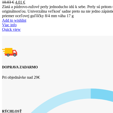
10.03
€
4.01
€
Zlatá a púdrovo-ružové perly jednoducho idú k sebe. Perly sú pritom
originálnosťou. Univerzálna veľkosť sadne preto na nie jedno zápästi
priemer oceľovej guľôčky 8/4 mm váha 17 g
Add to wishlist
Viac info
Quick view
DOPRAVA ZADARMO
Pri objednávke nad 29€
RÝCHLOSŤ