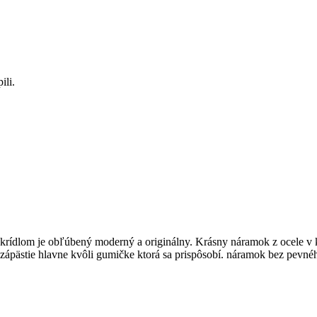
ili.
rídlom je obľúbený moderný a originálny. Krásny náramok z ocele v ko
zápästie hlavne kvôli gumičke ktorá sa prispôsobí. náramok bez pevnéh