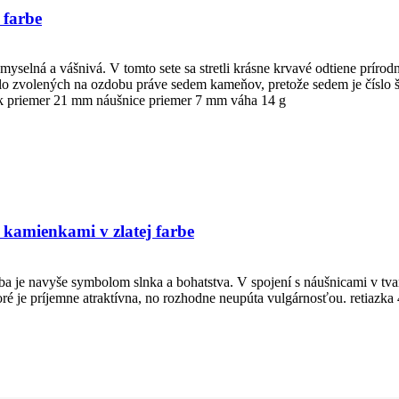
 farbe
myselná a vášnivá. V tomto sete sa stretli krásne krvavé odtiene príro
volených na ozdobu práve sedem kameňov, pretože sedem je číslo šťa
sok priemer 21 mm náušnice priemer 7 mm váha 14 g
s kamienkami v zlatej farbe
a je navyše symbolom slnka a bohatstva. V spojení s náušnicami v tvare
oré je príjemne atraktívna, no rozhodne neupúta vulgárnosťou. retia