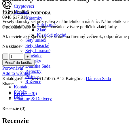
Cryptoveci
Obchod
15.76
€
6.30
€
ZÁKAZNÍCKA PODPORA
0948 617 316
Náramky
Veselý dámsky set pozostáva z náhrdelníka a náušníc. Náhrdelník sa 
Strieborné
Druhá časť setu sú jemné náušnice v tvare perličiek zlatej farby.
0
položiek
0.00
€
Zlaté
Klasické ploché
Ak neviete aký šperk by ste si dali na firemný večierok, odporúčame p
Sety unisex
Sety klasické
Na sklade
Sety Luxusné
množstvo
Náušnice
Dámsky
Prívesky
Pridať do košíka
kombinovaný
Dámska Sada
Porovnávať
set
Retiazky
Add to wishlist
s
Prstene
Katalógové číslo:
KS125065-A12
Kategória:
Dámska Sada
hnedými
Ružence
Share:
kamienkami
Kontakt
a
Súťaže
Recenzie (0)
zlatými
Blog
Shipping & Delivery
guličkami
Prihlásenie / Registrácia
Recenzie (0)
Želania
0
Porovnávať
Recenzie