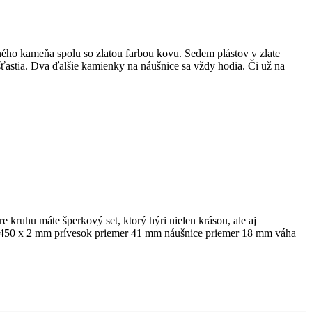
dného kameňa spolu so zlatou farbou kovu. Sedem plástov v zlate
stia. Dva ďalšie kamienky na náušnice sa vždy hodia. Či už na
 kruhu máte šperkový set, ktorý hýri nielen krásou, ale aj
zka 450 x 2 mm prívesok priemer 41 mm náušnice priemer 18 mm váha