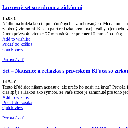
Luxusný set so srdcom a zirkónmi
16.98
€
Nádherná kolekcia setu pre náročných a zamilovaných. Medailón na r
zdobený zirkónmi. K setu patrí retiazka prémiovej kvality a jemného
2 mm prívesok priemer 27 mm náušnice priemer 10 mm váha 10 g
Add to wishlist
Pridať do košíka
Quick view
Porovnávať
Set – Náušnice a retiazka s príveskom Kľúča so zirkón
14.54
€
Tento kľúč síce nikam nepasuje, ale prečo ho nosiť na krku? Pretože 
čias spája s láskou ako symbol, že vaše srdce je zamknuté pre toho 
Add to wishlist
Pridať do košíka
Quick view
Porovnávať