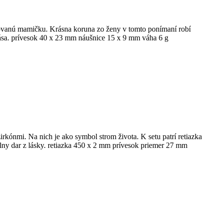
ovanú mamičku. Krásna koruna zo ženy v tomto ponímaní robí
krása. prívesok 40 x 23 mm náušnice 15 x 9 mm váha 6 g
rkónmi. Na nich je ako symbol strom života. K setu patrí retiazka
lny dar z lásky. retiazka 450 x 2 mm prívesok priemer 27 mm