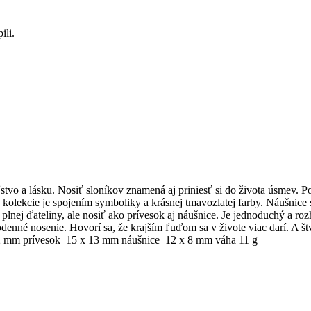
ili.
vo a lásku. Nosiť sloníkov znamená aj priniesť si do života úsmev. Podľ
lekcie je spojením symboliky a krásnej tmavozlatej farby. Náušnice 
plnej ďateliny, ale nosiť ako prívesok aj náušnice. Je jednoduchý a roz
odenné nosenie. Hovorí sa, že krajším ľuďom sa v živote viac darí. A š
x 2 mm prívesok 15 x 13 mm náušnice 12 x 8 mm váha 11 g