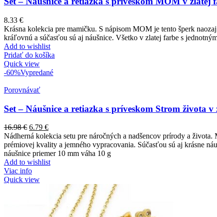
Set – Náušnice a retiazka s príveskom MOM v zlatej 
8.33
€
Krásna kolekcia pre mamičku. S nápisom MOM je tento šperk naozaj
kráľovnú a súčasťou sú aj náušnice. Všetko v zlatej farbe s jednotn
Add to wishlist
Pridať do košíka
Quick view
-60%
Vypredané
Porovnávať
Set – Náušnice a retiazka s príveskom Strom života v z
16.98
€
6.79
€
Nádherná kolekcia setu pre náročných a nadšencov prírody a života. 
prémiovej kvality a jemného vypracovania. Súčasťou sú aj krásne ná
náušnice priemer 10 mm váha 10 g
Add to wishlist
Viac info
Quick view