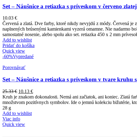
Set – Náušnice a retiazka s príveskom v červeno zlatej
10.03
€
Červená a zlatá. Dve farby, ktoré nikdy nevyjdú z módy. Červená je z
naplnených brúsenými kamienkami vyzerá omamne. Nie nadarmo bolo z
samostatné nosenie, alebo spolu ako set. retiazka 450 x 2 mm príve
Add to wishlist
Pridať do košíka
Quick view
-60%
Vypredané
Porovnávať
Set – Náušnice a retiazka s príveskom v tvare kruhu 
25.33
€
10.13
€
Kruh je znakom dokonalosti. Nemá ani začiatok, ani koniec. Zlatá farb
množstvom pozitívnych symbolov. Ide o jemnú kolekciu bižutérie, kt
28 g
Add to wishlist
Viac info
Quick view