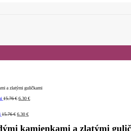
i a zlatými guličkami
mi
15.76
€
6.30
€
i
15.76
€
6.30
€
dými kamienkami a zlatými guli