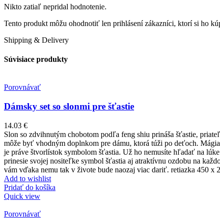
Nikto zatiaľ nepridal hodnotenie.
Tento produkt môžu ohodnotiť len prihlásení zákazníci, ktorí si ho kúp
Shipping & Delivery
Súvisiace produkty
Porovnávať
Dámsky set so slonmi pre šťastie
14.03
€
Slon so zdvihnutým chobotom podľa feng shiu prináša šťastie, priateľst
môže byť vhodným doplnkom pre dámu, ktorá túži po deťoch. Mágia ko
je práve štvorlístok symbolom šťastia. Už ho nemusíte hľadať na lúke 
prinesie svojej nositeľke symbol šťastia aj atraktívnu ozdobu na každ
vám vďaka nemu tak v živote bude naozaj viac dariť. retiazka 450 
Add to wishlist
Pridať do košíka
Quick view
Porovnávať