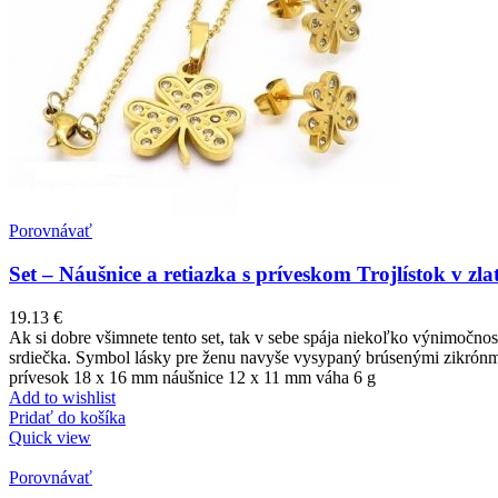
Porovnávať
Set – Náušnice a retiazka s príveskom Trojlístok v zlat
19.13
€
Ak si dobre všimnete tento set, tak v sebe spája niekoľko výnimočností. I
srdiečka. Symbol lásky pre ženu navyše vysypaný brúsenými zikrónmi
prívesok 18 x 16 mm náušnice 12 x 11 mm váha 6 g
Add to wishlist
Pridať do košíka
Quick view
Porovnávať