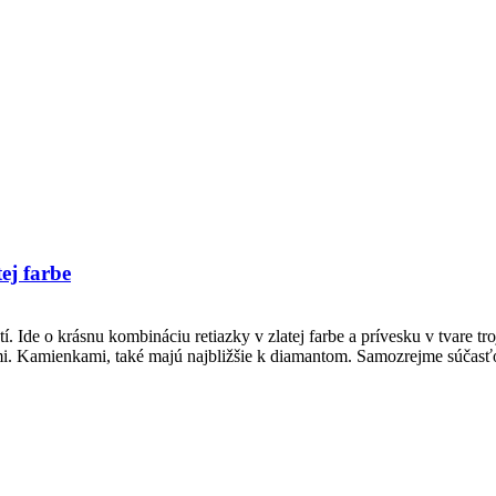
ej farbe
de o krásnu kombináciu retiazky v zlatej farbe a prívesku v tvare trojlíst
. Kamienkami, také majú najbližšie k diamantom. Samozrejme súčasťou