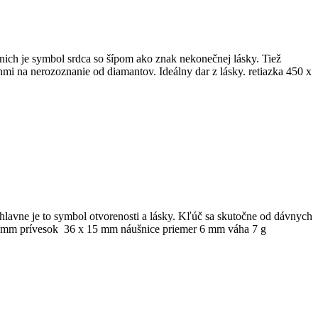
ich je symbol srdca so šípom ako znak nekonečnej lásky. Tiež
mi na nerozoznanie od diamantov. Ideálny dar z lásky. retiazka 450 x
 hlavne je to symbol otvorenosti a lásky. Kľúč sa skutočne od dávnych
 x 2 mm prívesok 36 x 15 mm náušnice priemer 6 mm váha 7 g