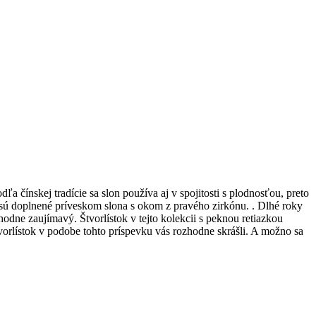
a čínskej tradície sa slon používa aj v spojitosti s plodnosťou, preto
sú doplnené príveskom slona s okom z pravého zirkónu. . Dlhé roky
hodne zaujímavý. Štvorlístok v tejto kolekcii s peknou retiazkou
tvorlístok v podobe tohto príspevku vás rozhodne skrášli. A možno sa