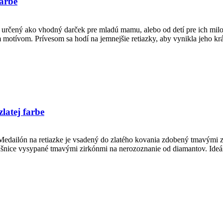
farbe
 určený ako vhodný darček pre mladú mamu, alebo od detí pre ich mil
ým motívom. Prívesom sa hodí na jemnejšie retiazky, aby vynikla jeho 
latej farbe
Medailón na retiazke je vsadený do zlatého kovania zdobený tmavými zi
ušnice vysypané tmavými zirkónmi na nerozoznanie od diamantov. Ideá