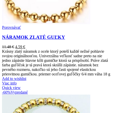
Porovnávať
NÁRAMOK ZLATÉ GUĽKY
11.48
€
4.59
€
Krásny zlatý náramok z ocele ktorý poteší každé nežné pohlavie
svojou originálnosťou. Univerzálna veľkosť sadne preto na nie
jedno zápästie hlavne kôli gumičke ktorá sa prispôsobí. Práve zlatá
farba guľôčok je tá pravá ktorá skrášli zápästie. náramok bez
pevného rozmeru, nakoľko sú jeho časti spojené elastickou
priesvitnou gumičkou. priemer oceľovej guľôčky 6/4 mm váha 18 g
Add to wishlist
Viac info
Quick view
-60%
Vypredané