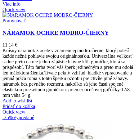
Viac info
Quick view
Porovnávať
NÁRAMOK OCHRE MODRO-ČIERNY
11.14
€
Krásny náramok z ocele v znamenitej modro-čiernej ktorý poteší
každé nežné pohlavie svojou originálnosťou. Univerzálna veľkosť
sadne preto na nie jedno zápästie hlavne kôli gumičke, ktorá sa
prispôsobí. Táto farba tvorí váš šperk jedinečným a preto mu odolá
len máloktorá žienka.Trvale pekný vzhľad, hladké vypracovanie a
jemná práca robia z tohto šperku ozdobu pre chvíle plné zábavy.
náramok bez pevného rozmeru, nakoľko sú jeho časti spojené
elastickou priesvitnou gumičkou. priemer oceľovej guľôčky 12/8
mm váha 54 g
Add to wishlist
Pridať do košíka
Quick view
-35%
Vypredané