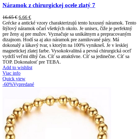
Náramok z chirurgickej ocele zlatý 7
16.65
€
6.66
€
Grécke a antické vzory charakterizujú tento luxusný náramok. Tento
štýlový náramok očarí všetkých okolo. Je unisex, čiže je perfektný
pre ženy aj pre mužov. Vyznačuje sa unikátnym a prepracovaným
dizajnom. Hodí sa aj ako náramok pre zamilované páry. Má
dokonalý a lákavý tvar, s ktorým na 100% vynikneš. Je v lesklej
magnetickej zlatej farbe. Vysokokvalitná a pevná chirurgická oceľ
vydrží veľmi dlhý čas. Cíť sa atraktívne. Cíť sa jedinečne. Cíť sa
TOP. Dokonalosť pre TEBA.
Add to wishlist
Viac info
Quick view
-60%
Vypredané