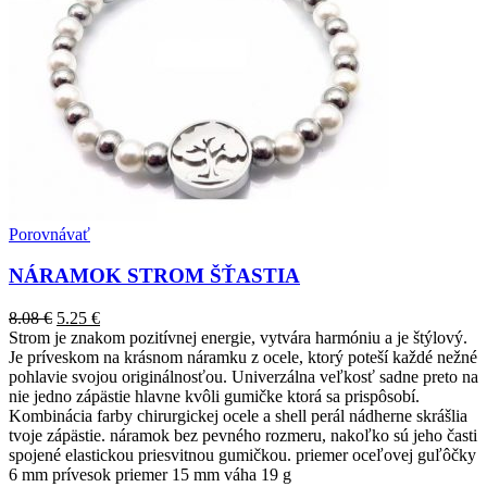
Porovnávať
NÁRAMOK STROM ŠŤASTIA
8.08
€
5.25
€
Strom je znakom pozitívnej energie, vytvára harmóniu a je štýlový.
Je príveskom na krásnom náramku z ocele, ktorý poteší každé nežné
pohlavie svojou originálnosťou. Univerzálna veľkosť sadne preto na
nie jedno zápästie hlavne kvôli gumičke ktorá sa prispôsobí.
Kombinácia farby chirurgickej ocele a shell perál nádherne skrášlia
tvoje zápästie. náramok bez pevného rozmeru, nakoľko sú jeho časti
spojené elastickou priesvitnou gumičkou. priemer oceľovej guľôčky
6 mm prívesok priemer 15 mm váha 19 g