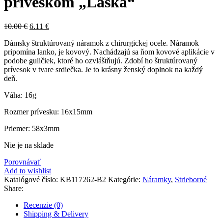
príveskom „Láska“
10.00
€
6.11
€
Dámsky štruktúrovaný náramok z chirurgickej ocele. Náramok
pripomína lanko, je kovový. Nachádzajú sa ňom kovové aplikácie v
podobe guličiek, ktoré ho ozvláštňujú. Zdobí ho štruktúrovaný
prívesok v tvare srdiečka. Je to krásny ženský doplnok na každý
deň.
Váha: 16g
Rozmer prívesku: 16x15mm
Priemer: 58x3mm
Nie je na sklade
Porovnávať
Add to wishlist
Katalógové číslo:
KB117262-B2
Kategórie:
Náramky
,
Strieborné
Share:
Recenzie (0)
Shipping & Delivery