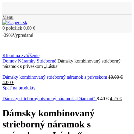
Menu
0
položiek
0.00
€
-39%
Vypredané
Klikni na zväčšenie
Domov
Náramky
Strieborné
Dámsky kombinovaný strieborný
náramok s príveskom „Láska“
Dámsky kombinovaný strieborný náramok s príveskom
10.00
€
4.00
€
Späť na produkty
Dámsky strieborný otvorený náramok „Diamant“
8.40
€
4.25
€
Dámsky kombinovaný
strieborný náramok s