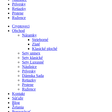
Prívesky
Retiazky
Prstene
Ružence
Cryptoveci
Obchod
Náramky
Strieborné
Zlaté
Klasické ploché
Sety unisex
Sety klasické
Sety Luxusné
Náušnice
Prívesky
Dámska Sada
Retiazky
Prstene
Ružence
Kontakt
Súťaže
Blog
Želania
Porovnávať