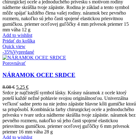
chirurgickej ocele a jednoduchého prívesku s motívom rodiny
nádherne skrášlia tvoje zápästie. Rodina je základ a tento symbol
môže spájať každého člena vašej rodiny. náramok bez pevného
rozmeru, nakoľko sú jeho časti spojené elastickou priesvitnou
gumičkou. priemer oceľovej guľôčky 4 mm prívesok priemer 15
mm váha 12 g
Add to wishlist
Pridať do košíka
Quick view
-35%
Vypredané
Porovnávať
NÁRAMOK OCEĽ SRDCE
8.08
€
5.25
€
Srdce je najčistejší symbol lásky. Krásny náramok z ocele ktorý
poteší každé nežné pohlavie svojou originálnosťou. Univerzálna
veľkosť sadne preto na nie jedno zápästie hlavne kôli gumičke ktorá
sa prispôsobí. Kombinácia farby chirurgickej ocele a jednoduchého
prívesku v tvare srdca nádherne skrášlia tvoje zápästie. náramok bez
pevného rozmeru, nakoľko sú jeho časti spojené elastickou
priesvitnou gumičkou. priemer oceľovej guľôčky 6 mm prívesok
priemer 16 mm váha 28 g
Add to wishlist