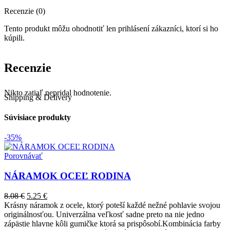
Recenzie (0)
Tento produkt môžu ohodnotiť len prihlásení zákazníci, ktorí si ho
kúpili.
Recenzie
Nikto zatiaľ nepridal hodnotenie.
Shipping & Delivery
Súvisiace produkty
-35%
Porovnávať
NÁRAMOK OCEĽ RODINA
8.08
€
5.25
€
Krásny náramok z ocele, ktorý poteší každé nežné pohlavie svojou
originálnosťou. Univerzálna veľkosť sadne preto na nie jedno
zápästie hlavne kôli gumičke ktorá sa prispôsobí.Kombinácia farby