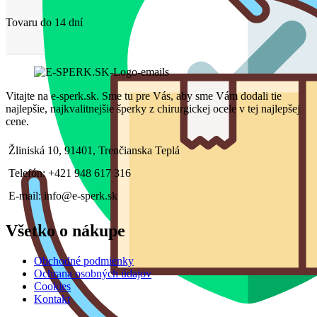
Tovaru do 14 dní
Vitajte na e-sperk.sk. Sme tu pre Vás, aby sme Vám dodali tie
najlepšie, najkvalitnejšie šperky z chirurgickej ocele v tej najlepšej
cene.
Žliniská 10, 91401, Trenčianska Teplá
Telefón: +421 948 617 316
E-mail: info@e-sperk.sk
Všetko o nákupe
Obchodné podmienky
Ochrana osobných údajov
Cookies
Kontakt