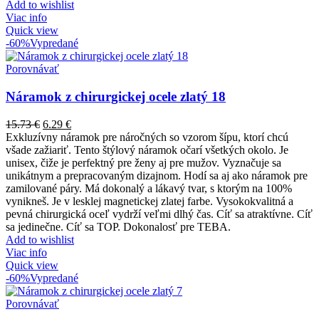
Add to wishlist
Viac info
Quick view
-60%
Vypredané
Porovnávať
Náramok z chirurgickej ocele zlatý 18
15.73
€
6.29
€
Exkluzívny náramok pre náročných so vzorom šípu, ktorí chcú
všade zažiariť. Tento štýlový náramok očarí všetkých okolo. Je
unisex, čiže je perfektný pre ženy aj pre mužov. Vyznačuje sa
unikátnym a prepracovaným dizajnom. Hodí sa aj ako náramok pre
zamilované páry. Má dokonalý a lákavý tvar, s ktorým na 100%
vynikneš. Je v lesklej magnetickej zlatej farbe. Vysokokvalitná a
pevná chirurgická oceľ vydrží veľmi dlhý čas. Cíť sa atraktívne. Cíť
sa jedinečne. Cíť sa TOP. Dokonalosť pre TEBA.
Add to wishlist
Viac info
Quick view
-60%
Vypredané
Porovnávať