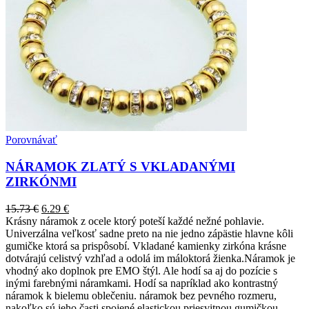
Porovnávať
NÁRAMOK ZLATÝ S VKLADANÝMI
ZIRKÓNMI
15.73
€
6.29
€
Krásny náramok z ocele ktorý poteší každé nežné pohlavie.
Univerzálna veľkosť sadne preto na nie jedno zápästie hlavne kôli
gumičke ktorá sa prispôsobí. Vkladané kamienky zirkóna krásne
dotvárajú celistvý vzhľad a odolá im máloktorá žienka.Náramok je
vhodný ako doplnok pre EMO štýl. Ale hodí sa aj do pozície s
inými farebnými náramkami. Hodí sa napríklad ako kontrastný
náramok k bielemu oblečeniu. náramok bez pevného rozmeru,
nakoľko sú jeho časti spojené elastickou priesvitnou gumičkou.