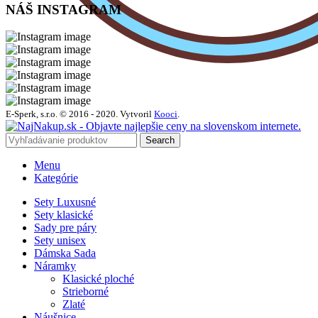
NÁŠ INSTAGRAM
E-Sperk, s.r.o. © 2016 - 2020.
Vytvoril
Kooci
.
Search
Menu
Kategórie
Sety Luxusné
Sety klasické
Sady pre páry
Sety unisex
Dámska Sada
Náramky
Klasické ploché
Strieborné
Zlaté
Náušnice