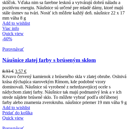
sklíčok. Vďaka nim sa farebne lesknú a vytvárajú dobrú náladu a
pozitívnu energiu. Náušnice sú určené pre mladé dámy, ktoré majú
stále úsmev na tvári. Nosiť ich môžete každý deň. náušnice 22 x 17
mm váha 8 g
Add to wishlist
Viac info
Quick view
-60%
Porovnávať
Náušnice zlatej farby s brúseným sklom
8.93
€
3.57
€
Krvavo červený kamienok z brúseného skla v zlatej obrube. Oslnivá
krása dýchajúca starovekým Rímom, kde podobné vzory
dominovali. Náušnice sú vyrobené z nehrdzavejúcej ocele s
nádychom zlatej farby. Náušnice tak majú podmanivý lesk a v ich
strede nájdete brúsené sklo. To môžete vybrať podľa obľúbenej
farby alebo znamenia zverokruhu. náušnice priemer 19 mm váha 9 g
Add to wishlist
Pridať do košíka
Quick view
Porovnávať