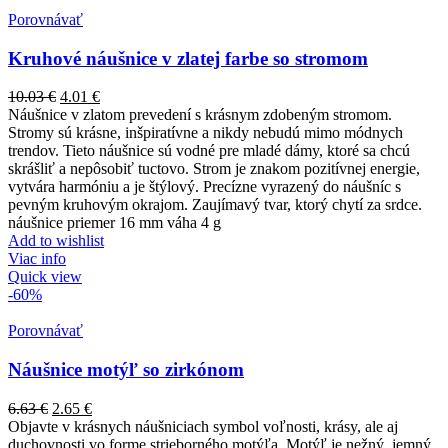
Porovnávať
Kruhové náušnice v zlatej farbe so stromom
10.03
€
4.01
€
Náušnice v zlatom prevedení s krásnym zdobeným stromom.
Stromy sú krásne, inšpiratívne a nikdy nebudú mimo módnych
trendov. Tieto náušnice sú vodné pre mladé dámy, ktoré sa chcú
skrášliť a nepôsobiť tuctovo. Strom je znakom pozitívnej energie,
vytvára harmóniu a je štýlový. Precízne vyrazený do náušníc s
pevným kruhovým okrajom. Zaujímavý tvar, ktorý chytí za srdce.
náušnice priemer 16 mm váha 4 g
Add to wishlist
Viac info
Quick view
-60%
Porovnávať
Náušnice motýľ so zirkónom
6.63
€
2.65
€
Objavte v krásnych náušniciach symbol voľnosti, krásy, ale aj
duchovnosti vo forme strieborného motýľa. Motýľ je nežný, jemný