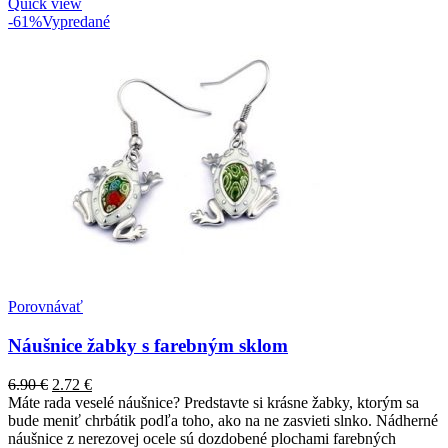
Quick view
-61%
Vypredané
Porovnávať
Náušnice žabky s farebným sklom
6.90
€
2.72
€
Máte rada veselé náušnice? Predstavte si krásne žabky, ktorým sa
bude meniť chrbátik podľa toho, ako na ne zasvieti slnko. Nádherné
náušnice z nerezovej ocele sú dozdobené plochami farebných