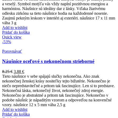
a veselý. Symbol motýľa vás vždy naplní pozitívnou energiou a
harmóniou. Náušnice sú ideálny dar z lásky. Vďaka žiarivému
odlesku zirkónu sa tieto náušnice hodia na každodenné nosenie.
Zaujmú pekným leskom v interiéri aj exteriéri. náušnice 17 x 11 mm
váha 3 g
Add to wishlist
Pridať do košíka
Quick view
-53%
Porovnávať
Náušnice oceľové s nekonečnom strieborné
8.25
€
3.88
€
Tieto náušnice v sebe spájajú slučky nekonečna. Ako znak
nekonečnej ženskej krásy nositeľky tejto bižutérie. Nekonečno je
niečo nepredstaviteľné a pritom tak fascinujúce. Len si to predstave.
Nekonečná láska, nekonečný život, nekonečný zdroj energie.
Nekonečno je abstraktné a pritom tak fascinujúce. Nekonečno v
podobe náušníc je nápaditým vzorom a odpoveďou na konvenčné
vzory. náušnice 12 x 5 mm váha 2,5 g
Add to wishlist
Pridať do košíka