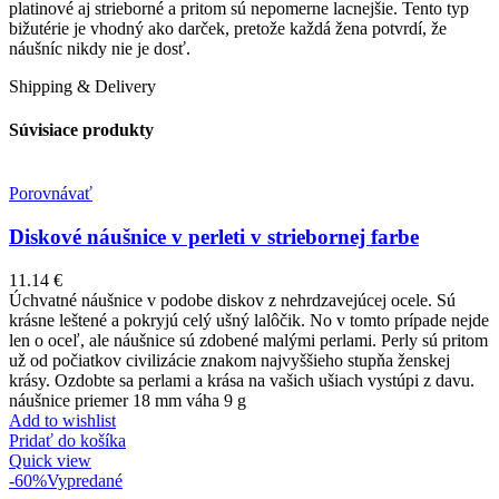
platinové aj strieborné a pritom sú nepomerne lacnejšie. Tento typ
bižutérie je vhodný ako darček, pretože každá žena potvrdí, že
náušníc nikdy nie je dosť.
Shipping & Delivery
Súvisiace produkty
Porovnávať
Diskové náušnice v perleti v striebornej farbe
11.14
€
Úchvatné náušnice v podobe diskov z nehrdzavejúcej ocele. Sú
krásne leštené a pokryjú celý ušný lalôčik. No v tomto prípade nejde
len o oceľ, ale náušnice sú zdobené malými perlami. Perly sú pritom
už od počiatkov civilizácie znakom najvyššieho stupňa ženskej
krásy. Ozdobte sa perlami a krása na vašich ušiach vystúpi z davu.
náušnice priemer 18 mm váha 9 g
Add to wishlist
Pridať do košíka
Quick view
-60%
Vypredané