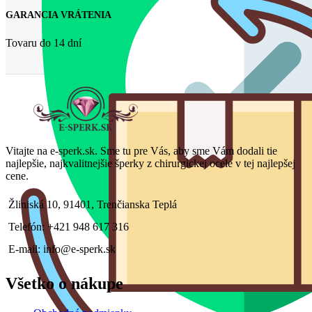
GARANCIA VRÁTENIA
Tovaru do 14 dní
Vitajte na e-sperk.sk. Sme tu pre Vás, aby sme Vám dodali tie
najlepšie, najkvalitnejšie šperky z chirurgickej ocele v tej najlepšej
cene.
Žliniská 10, 91401, Trenčianska Teplá
Telefón: +421 948 617 316
E-mail: info@e-sperk.sk
Všetko o nákupe