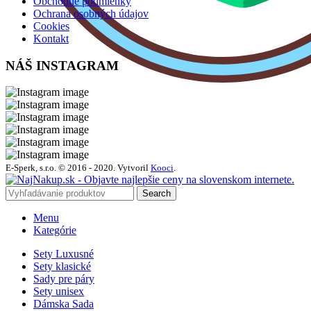
Obchodné podmienky
Ochrana osobných údajov
Cookies
Kontakt
NÁŠ INSTAGRAM
E-Sperk, s.r.o. © 2016 - 2020.
Vytvoril
Kooci
.
Search
Menu
Kategórie
Sety Luxusné
Sety klasické
Sady pre páry
Sety unisex
Dámska Sada