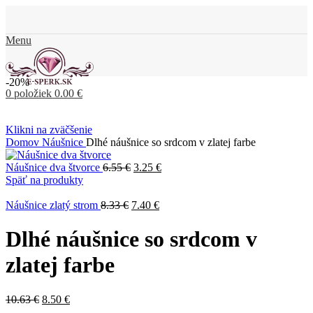
Menu
-20%
0
položiek
0.00
€
Klikni na zväčšenie
Domov
Náušnice
Dlhé náušnice so srdcom v zlatej farbe
Náušnice dva štvorce
6.55
€
3.25
€
Späť na produkty
Náušnice zlatý strom
8.33
€
7.40
€
Dlhé náušnice so srdcom v
zlatej farbe
10.63
€
8.50
€