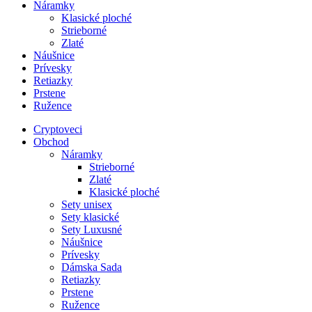
Náramky
Klasické ploché
Strieborné
Zlaté
Náušnice
Prívesky
Retiazky
Prstene
Ružence
Cryptoveci
Obchod
Náramky
Strieborné
Zlaté
Klasické ploché
Sety unisex
Sety klasické
Sety Luxusné
Náušnice
Prívesky
Dámska Sada
Retiazky
Prstene
Ružence