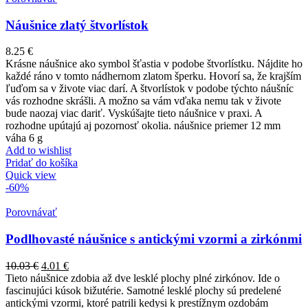
Náušnice zlatý štvorlístok
8.25
€
Krásne náušnice ako symbol šťastia v podobe štvorlístku. Nájdite ho
každé ráno v tomto nádhernom zlatom šperku. Hovorí sa, že krajším
ľuďom sa v živote viac darí. A štvorlístok v podobe týchto náušníc
vás rozhodne skrášli. A možno sa vám vďaka nemu tak v živote
bude naozaj viac dariť. Vyskúšajte tieto náušnice v praxi. A
rozhodne upútajú aj pozornosť okolia. náušnice priemer 12 mm
váha 6 g
Add to wishlist
Pridať do košíka
Quick view
-60%
Porovnávať
Podlhovasté náušnice s antickými vzormi a zirkónmi
10.03
€
4.01
€
Tieto náušnice zdobia až dve lesklé plochy plné zirkónov. Ide o
fascinujúci kúsok bižutérie. Samotné lesklé plochy sú predelené
antickými vzormi, ktoré patrili kedysi k prestížnym ozdobám