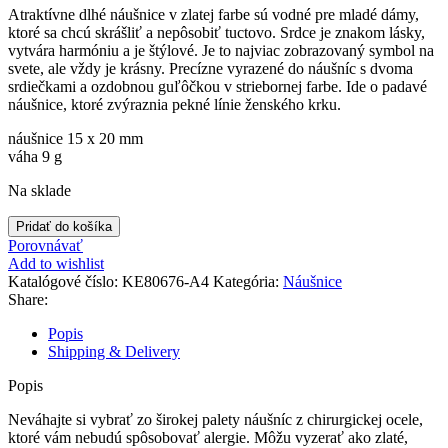
Atraktívne dlhé náušnice v zlatej farbe sú vodné pre mladé dámy,
ktoré sa chcú skrášliť a nepôsobiť tuctovo. Srdce je znakom lásky,
vytvára harmóniu a je štýlové. Je to najviac zobrazovaný symbol na
svete, ale vždy je krásny. Precízne vyrazené do náušníc s dvoma
srdiečkami a ozdobnou guľôčkou v striebornej farbe. Ide o padavé
náušnice, ktoré zvýraznia pekné línie ženského krku.
náušnice 15 x 20 mm
váha 9 g
Na sklade
množstvo
Pridať do košíka
Dlhé
Porovnávať
náušnice
Add to wishlist
so
Katalógové číslo:
KE80676-A4
Kategória:
Náušnice
srdcom
Share:
v
zlatej
Popis
farbe
Shipping & Delivery
Popis
Neváhajte si vybrať zo širokej palety náušníc z chirurgickej ocele,
ktoré vám nebudú spôsobovať alergie. Môžu vyzerať ako zlaté,