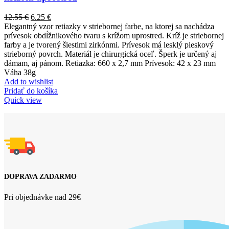
12.55
€
6.25
€
Elegantný vzor retiazky v striebornej farbe, na ktorej sa nachádza
prívesok obdĺžnikového tvaru s krížom uprostred. Kríž je striebornej
farby a je tvorený šiestimi zirkónmi. Prívesok má lesklý pieskový
strieborný povrch. Materiál je chirurgická oceľ. Šperk je určený aj
dámam, aj pánom. Retiazka: 660 x 2,7 mm Prívesok: 42 x 23 mm
Váha 38g
Add to wishlist
Pridať do košíka
Quick view
DOPRAVA ZADARMO
Pri objednávke nad 29€