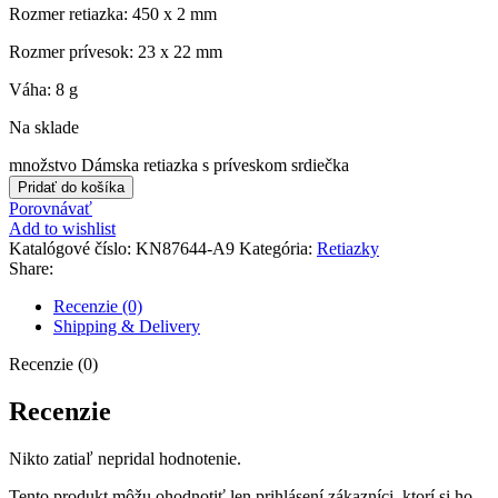
Rozmer retiazka: 450 x 2 mm
Rozmer prívesok: 23 x 22 mm
Váha: 8 g
Na sklade
množstvo Dámska retiazka s príveskom srdiečka
Pridať do košíka
Porovnávať
Add to wishlist
Katalógové číslo:
KN87644-A9
Kategória:
Retiazky
Share:
Recenzie (0)
Shipping & Delivery
Recenzie (0)
Recenzie
Nikto zatiaľ nepridal hodnotenie.
Tento produkt môžu ohodnotiť len prihlásení zákazníci, ktorí si ho