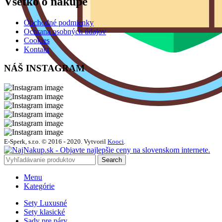
Všetko o nákupe
Obchodné podmienky
Ochrana osobných údajov
Cookies
Kontakt
NÁŠ INSTAGRAM
E-Sperk, s.r.o. © 2016 - 2020.
Vytvoril
Kooci
.
Search
Menu
Kategórie
Sety Luxusné
Sety klasické
Sady pre páry