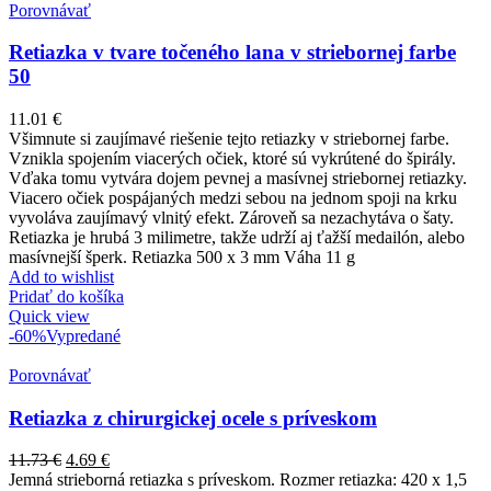
Porovnávať
Retiazka v tvare točeného lana v striebornej farbe
50
11.01
€
Všimnute si zaujímavé riešenie tejto retiazky v striebornej farbe.
Vznikla spojením viacerých očiek, ktoré sú vykrútené do špirály.
Vďaka tomu vytvára dojem pevnej a masívnej striebornej retiazky.
Viacero očiek pospájaných medzi sebou na jednom spoji na krku
vyvoláva zaujímavý vlnitý efekt. Zároveň sa nezachytáva o šaty.
Retiazka je hrubá 3 milimetre, takže udrží aj ťažší medailón, alebo
masívnejší šperk. Retiazka 500 x 3 mm Váha 11 g
Add to wishlist
Pridať do košíka
Quick view
-60%
Vypredané
Porovnávať
Retiazka z chirurgickej ocele s príveskom
11.73
€
4.69
€
Jemná strieborná retiazka s príveskom. Rozmer retiazka: 420 x 1,5