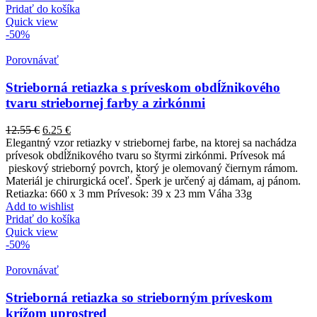
Pridať do košíka
Quick view
-50%
Porovnávať
Strieborná retiazka s príveskom obdĺžnikového
tvaru striebornej farby a zirkónmi
12.55
€
6.25
€
Elegantný vzor retiazky v striebornej farbe, na ktorej sa nachádza
prívesok obdĺžnikového tvaru so štyrmi zirkónmi. Prívesok má
pieskový strieborný povrch, ktorý je olemovaný čiernym rámom.
Materiál je chirurgická oceľ. Šperk je určený aj dámam, aj pánom.
Retiazka: 660 x 3 mm Prívesok: 39 x 23 mm Váha 33g
Add to wishlist
Pridať do košíka
Quick view
-50%
Porovnávať
Strieborná retiazka so strieborným príveskom
krížom uprostred