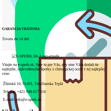
GARANCIA VRÁTENIA
Tovaru do 14 dní
Vitajte na e-sperk.sk. Sme tu pre Vás, aby sme Vám dodali tie
najlepšie, najkvalitnejšie šperky z chirurgickej ocele v tej najlepšej
cene.
Žliniská 10, 91401, Trenčianska Teplá
Telefón: +421 948 617 316
E-mail: info@e-sperk.sk