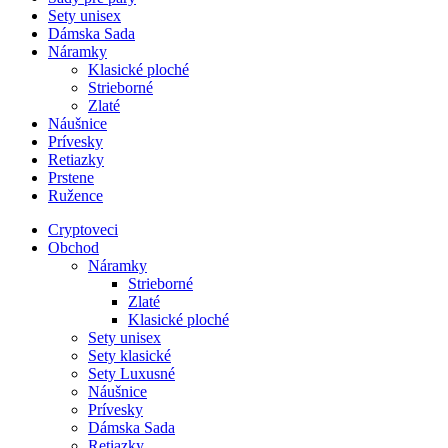
Sety unisex
Dámska Sada
Náramky
Klasické ploché
Strieborné
Zlaté
Náušnice
Prívesky
Retiazky
Prstene
Ružence
Cryptoveci
Obchod
Náramky
Strieborné
Zlaté
Klasické ploché
Sety unisex
Sety klasické
Sety Luxusné
Náušnice
Prívesky
Dámska Sada
Retiazky