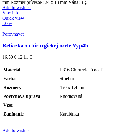
mm Rozmer prívesok: 24 x 13 mm Váha: 3 g
Add to wishlist
Viac info
Quick view
-27%
Porovnávať
Retiazka z chirurgickej ocele Vyp45
16.50
€
12.11
€
Materiál
L316 Chirurgická oceľ
Farba
Strieborná
Rozmery
450 x 1,4 mm
Povrchová úprava
Rhodiovaná
Vzor
Zapínanie
Karabínka
Add to wishlist