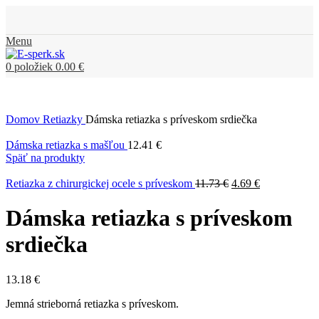
Menu
0
položiek
0.00
€
Domov
Retiazky
Dámska retiazka s príveskom srdiečka
Dámska retiazka s mašľou
12.41
€
Späť na produkty
Retiazka z chirurgickej ocele s príveskom
11.73
€
4.69
€
Dámska retiazka s príveskom
srdiečka
13.18
€
Jemná strieborná retiazka s príveskom.