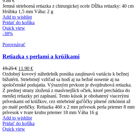
9.86
€
Jemná strieborná retiazka z chirurgickej ocele Dĺžka retiazky: 40 cm
Hrúbka 1,5 mm Váha: 2 g
Add to wishlist
Pridať do košíka
Quick view
-38%
Porovnávať
Retiazka s perlami a krúžkami
19.25
€
11.90
€
Ozdobný kovový náhrdelník ponúka zaujímavú variáciu k bežnej
bižutérii. Striebristý vzhľad sa hodí aj na bežné nosenie aj na
spoločenské podujatia. Výrazným prvkom je dvojdruhová retiazka.
Z prednej strany zložená z masívnejších očiek, ktoré prechádza do
menšej retiazky pri zapínaní. Tento kúsok je obohatený viacerými
príveskami od krúžkov, cez striebristé guľôčky plnené zirkónmi až
po malé perličky. Retiazka 460 x 2 mm prívesok perla priemer 8 mm
prívesok v tvare kruhu priemer 18 mm Váha 16 g
Add to wishlist
Pridať do košíka
Quick view