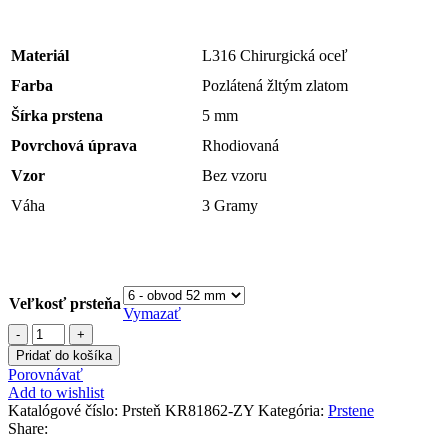
Materiál
L316 Chirurgická oceľ
Farba
Pozlátená žltým zlatom
Šírka prstena
5 mm
Povrchová úprava
Rhodiovaná
Vzor
Bez vzoru
Váha
3 Gramy
Veľkosť prsteňa
Vymazať
množstvo
Zlatý
Pridať do košíka
prsteň
Porovnávať
z
Add to wishlist
chirurugickej
Katalógové číslo:
Prsteň KR81862-ZY
Kategória:
Prstene
ocele
Share:
s