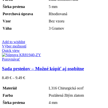
Šírka prstena
5 mm
Povrchová úprava
Rhodiovaná
Vzor
Bez vzoru
Váha
3 Gramov
Add to wishlist
Výber možností
Quick view
Porovnávať
Sada prsteňov – Možné kúpiť aj osobitne
8.49
€
–
9.49
€
Materiál
L316 Chirurgická oceľ
Farba
Pozlátená žltým zlatom
Šírka prstena
4 mm