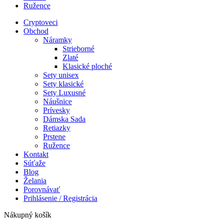
Ružence
Cryptoveci
Obchod
Náramky
Strieborné
Zlaté
Klasické ploché
Sety unisex
Sety klasické
Sety Luxusné
Náušnice
Prívesky
Dámska Sada
Retiazky
Prstene
Ružence
Kontakt
Súťaže
Blog
Želania
Porovnávať
Prihlásenie / Registrácia
Nákupný košík