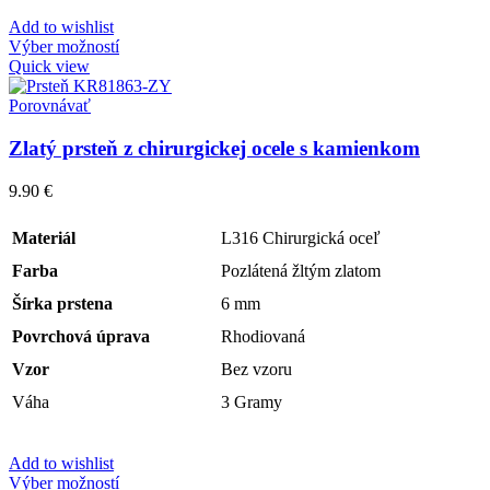
Add to wishlist
Výber možností
Quick view
Porovnávať
Zlatý prsteň z chirurgickej ocele s kamienkom
9.90
€
Materiál
L316 Chirurgická oceľ
Farba
Pozlátená žltým zlatom
Šírka prstena
6 mm
Povrchová úprava
Rhodiovaná
Vzor
Bez vzoru
Váha
3 Gramy
Add to wishlist
Výber možností