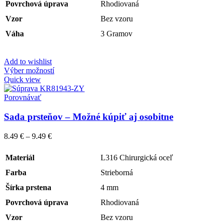
Povrchová úprava
Rhodiovaná
Vzor
Bez vzoru
Váha
3 Gramov
Add to wishlist
Výber možností
Quick view
Porovnávať
Sada prsteňov – Možné kúpiť aj osobitne
8.49
€
–
9.49
€
Materiál
L316 Chirurgická oceľ
Farba
Strieborná
Šírka prstena
4 mm
Povrchová úprava
Rhodiovaná
Vzor
Bez vzoru