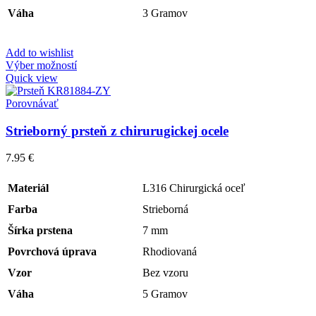
Váha
3 Gramov
Add to wishlist
Výber možností
Quick view
Porovnávať
Strieborný prsteň z chirurugickej ocele
7.95
€
Materiál
L316 Chirurgická oceľ
Farba
Strieborná
Šírka prstena
7 mm
Povrchová úprava
Rhodiovaná
Vzor
Bez vzoru
Váha
5 Gramov