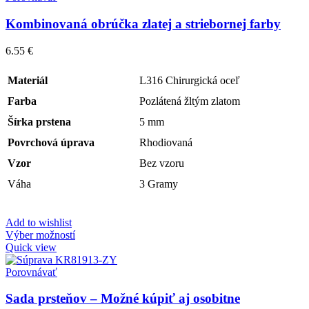
Kombinovaná obrúčka zlatej a striebornej farby
6.55
€
Materiál
L316 Chirurgická oceľ
Farba
Pozlátená žltým zlatom
Šírka prstena
5 mm
Povrchová úprava
Rhodiovaná
Vzor
Bez vzoru
Váha
3 Gramy
Add to wishlist
Výber možností
Quick view
Porovnávať
Sada prsteňov – Možné kúpiť aj osobitne