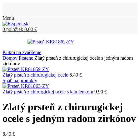
Menu
0
položiek
0.00
€
Klikni na zväčšenie
Domov
Prstene
Zlatý prsteň z chirurugickej ocele s jedným radom
zirkónov
Zlatý prsteň z chirurugickej ocele
6.49
€
Späť na produkty
Zlatý prsteň z chirurgickej ocele s kamienkom
9.90
€
Zlatý prsteň z chirurugickej
ocele s jedným radom zirkónov
6.49
€