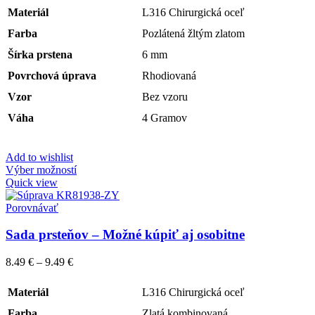
Materiál
L316 Chirurgická oceľ
Farba
Pozlátená žltým zlatom
Šírka prstena
6 mm
Povrchová úprava
Rhodiovaná
Vzor
Bez vzoru
Váha
4 Gramov
Add to wishlist
Výber možností
Quick view
Porovnávať
Sada prsteňov – Možné kúpiť aj osobitne
8.49
€
–
9.49
€
Materiál
L316 Chirurgická oceľ
Farba
Zlatá kombinovaná