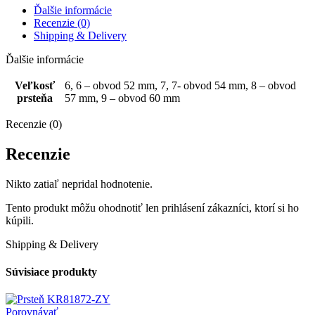
jedným
Ďalšie informácie
radom
Recenzie (0)
zirkónov
Shipping & Delivery
Ďalšie informácie
Veľkosť
6, 6 – obvod 52 mm, 7, 7- obvod 54 mm, 8 – obvod
prsteňa
57 mm, 9 – obvod 60 mm
Recenzie (0)
Recenzie
Nikto zatiaľ nepridal hodnotenie.
Tento produkt môžu ohodnotiť len prihlásení zákazníci, ktorí si ho
kúpili.
Shipping & Delivery
Súvisiace produkty
Porovnávať