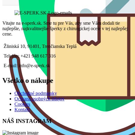
Vitajte na e-sperk.sk. Sme tu pre Vás, aby sme Vám dodali tie
najlepšie, najkvalitnejšie šperky z chirurgickej ocele v tej najlepšej
cene.
Žliniská 10, 91401, Trenčianska Teplá
Telefón: +421 948 617 316
E-mail: info@e-sperk.sk
Všetko o nákupe
Obchodné podmienky
Ochrana osobných údajov
Cookies
Kontakt
NÁŠ INSTAGRAM