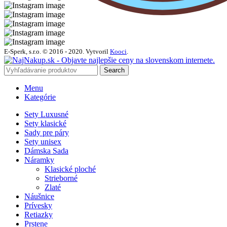
E-Sperk, s.r.o. © 2016 - 2020.
Vytvoril
Kooci
.
Search
Menu
Kategórie
Sety Luxusné
Sety klasické
Sady pre páry
Sety unisex
Dámska Sada
Náramky
Klasické ploché
Strieborné
Zlaté
Náušnice
Prívesky
Retiazky
Prstene