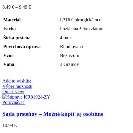
8.49
€
–
9.49
€
Materiál
L316 Chirurgická oceľ
Farba
Pozlátená žltým zlatom
Šírka prstena
4 mm
Povrchová úprava
Rhodiovaná
Vzor
Bez vzoru
Váha
3 Gramov
Add to wishlist
Výber možností
Quick view
Porovnávať
Sada prsteňov – Možné kúpiť aj osobitne
10.99
€