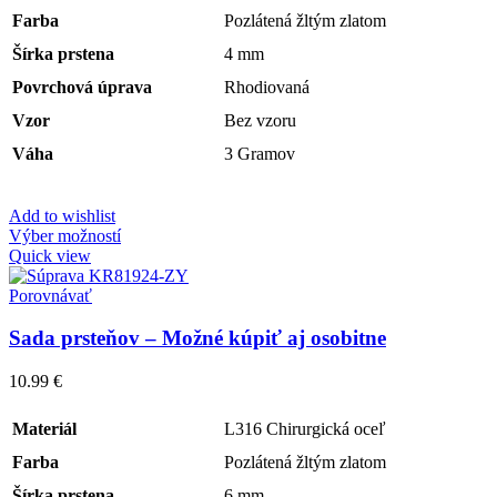
Farba
Pozlátená žltým zlatom
Šírka prstena
4 mm
Povrchová úprava
Rhodiovaná
Vzor
Bez vzoru
Váha
3 Gramov
Add to wishlist
Výber možností
Quick view
Porovnávať
Sada prsteňov – Možné kúpiť aj osobitne
10.99
€
Materiál
L316 Chirurgická oceľ
Farba
Pozlátená žltým zlatom
Šírka prstena
6 mm