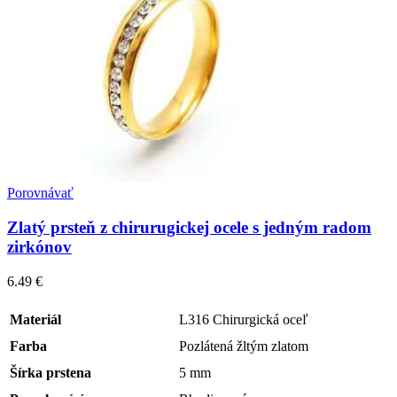
Porovnávať
Zlatý prsteň z chirurugickej ocele s jedným radom
zirkónov
6.49
€
Materiál
L316 Chirurgická oceľ
Farba
Pozlátená žltým zlatom
Šírka prstena
5 mm