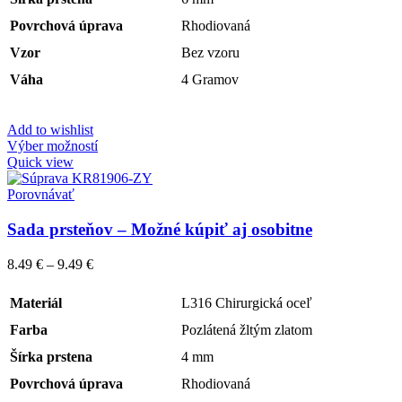
Povrchová úprava
Rhodiovaná
Vzor
Bez vzoru
Váha
4 Gramov
Add to wishlist
Výber možností
Quick view
Porovnávať
Sada prsteňov – Možné kúpiť aj osobitne
8.49
€
–
9.49
€
Materiál
L316 Chirurgická oceľ
Farba
Pozlátená žltým zlatom
Šírka prstena
4 mm
Povrchová úprava
Rhodiovaná