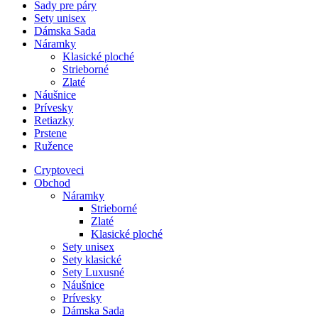
Sady pre páry
Sety unisex
Dámska Sada
Náramky
Klasické ploché
Strieborné
Zlaté
Náušnice
Prívesky
Retiazky
Prstene
Ružence
Cryptoveci
Obchod
Náramky
Strieborné
Zlaté
Klasické ploché
Sety unisex
Sety klasické
Sety Luxusné
Náušnice
Prívesky
Dámska Sada