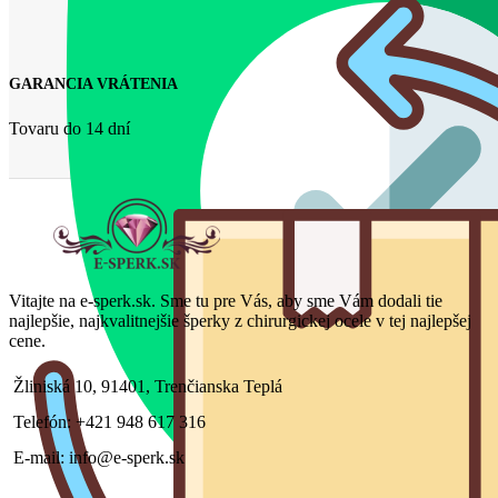
GARANCIA VRÁTENIA
Tovaru do 14 dní
Vitajte na e-sperk.sk. Sme tu pre Vás, aby sme Vám dodali tie
najlepšie, najkvalitnejšie šperky z chirurgickej ocele v tej najlepšej
cene.
Žliniská 10, 91401, Trenčianska Teplá
Telefón: +421 948 617 316
E-mail: info@e-sperk.sk