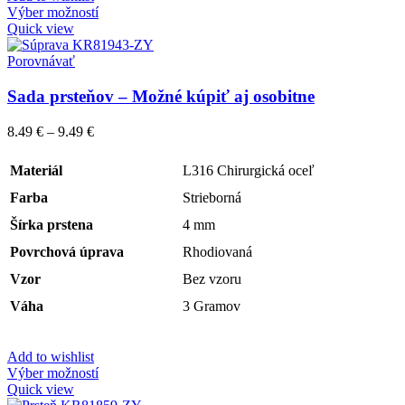
Výber možností
Quick view
Porovnávať
Sada prsteňov – Možné kúpiť aj osobitne
8.49
€
–
9.49
€
Materiál
L316 Chirurgická oceľ
Farba
Strieborná
Šírka prstena
4 mm
Povrchová úprava
Rhodiovaná
Vzor
Bez vzoru
Váha
3 Gramov
Add to wishlist
Výber možností
Quick view