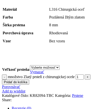
Materiál
L316 Chirurgická oceľ
Farba
Pozlátená žltým zlatom
Šírka prstena
8 mm
Povrchová úprava
Rhodiovaná
Vzor
Bez vzoru
Veľkosť prsteňa
Vymazať
množstvo Zlatý prsteň z chirurugickej ocele
Pridať do košíka
Porovnávať
Add to wishlist
Katalógové číslo:
KR82094-TBC
Kategória:
Prstene
Share:
Recenzie (0)