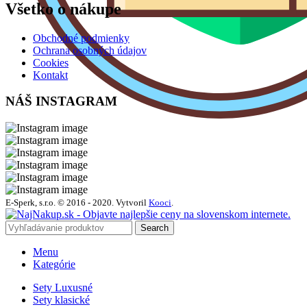
Všetko o nákupe
Obchodné podmienky
Ochrana osobných údajov
Cookies
Kontakt
NÁŠ INSTAGRAM
E-Sperk, s.r.o. © 2016 - 2020.
Vytvoril
Kooci
.
Search
Menu
Kategórie
Sety Luxusné
Sety klasické