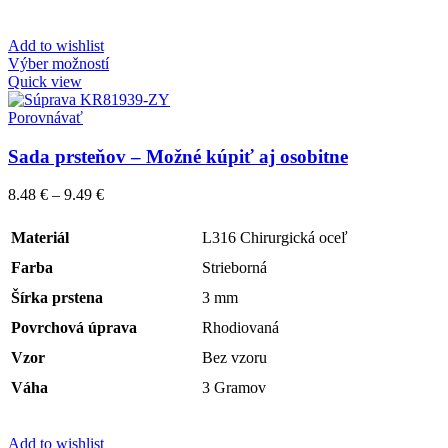
Add to wishlist
Výber možností
Quick view
Porovnávať
Sada prsteňov – Možné kúpiť aj osobitne
8.48
€
–
9.49
€
Materiál
L316 Chirurgická oceľ
Farba
Strieborná
Šírka prstena
3 mm
Povrchová úprava
Rhodiovaná
Vzor
Bez vzoru
Váha
3 Gramov
Add to wishlist