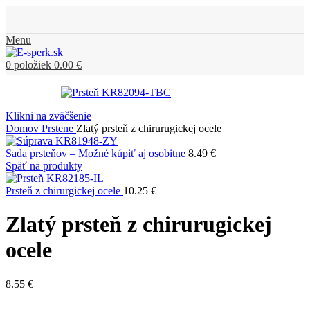
Menu
0
položiek
0.00
€
Klikni na zväčšenie
Domov
Prstene
Zlatý prsteň z chirurugickej ocele
Sada prsteňov – Možné kúpiť aj osobitne
8.49
€
Späť na produkty
Prsteň z chirurgickej ocele
10.25
€
Zlatý prsteň z chirurugickej
ocele
8.55
€