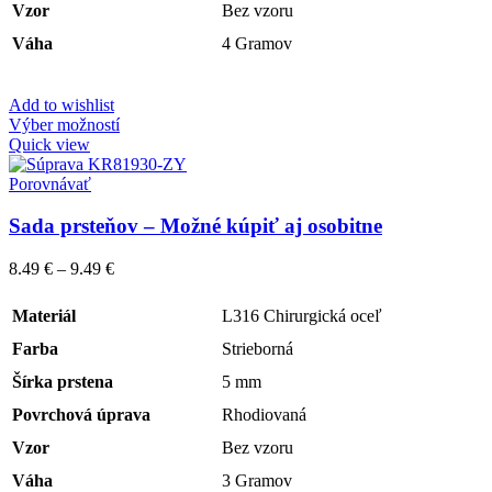
Vzor
Bez vzoru
Váha
4 Gramov
Add to wishlist
Výber možností
Quick view
Porovnávať
Sada prsteňov – Možné kúpiť aj osobitne
8.49
€
–
9.49
€
Materiál
L316 Chirurgická oceľ
Farba
Strieborná
Šírka prstena
5 mm
Povrchová úprava
Rhodiovaná
Vzor
Bez vzoru
Váha
3 Gramov