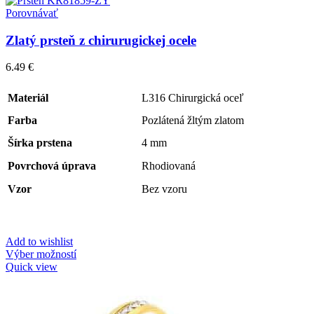
Porovnávať
Zlatý prsteň z chirurugickej ocele
6.49
€
Materiál
L316 Chirurgická oceľ
Farba
Pozlátená žltým zlatom
Šírka prstena
4 mm
Povrchová úprava
Rhodiovaná
Vzor
Bez vzoru
Add to wishlist
Výber možností
Quick view