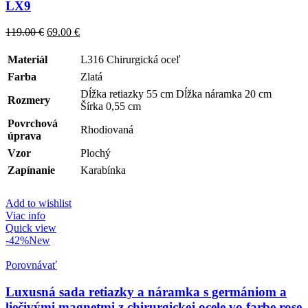
LX9
119.00
€
69.00
€
Materiál
L316 Chirurgická oceľ
Farba
Zlatá
Dĺžka retiazky 55 cm Dĺžka náramka 20 cm
Rozmery
Šírka 0,55 cm
Povrchová
Rhodiovaná
úprava
Vzor
Plochý
Zapínanie
Karabínka
Add to wishlist
Viac info
Quick view
-42%
New
Porovnávať
Luxusná sada retiazky a náramka s germániom a
liečivými magnetmi z chirurgickej ocele vo farbe rose