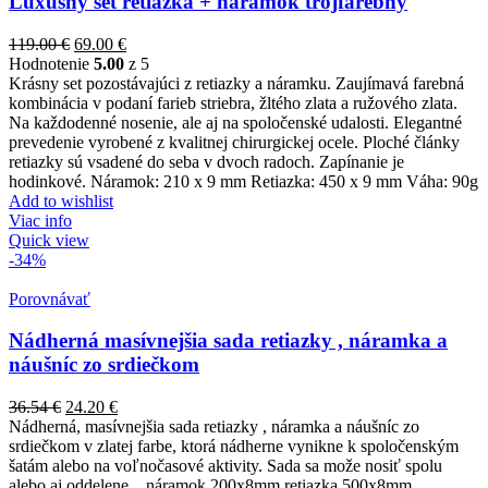
Luxusný set retiazka + náramok trojfarebný
119.00
€
69.00
€
Hodnotenie
5.00
z 5
Krásny set pozostávajúci z retiazky a náramku. Zaujímavá farebná
kombinácia v podaní farieb striebra, žltého zlata a ružového zlata.
Na každodenné nosenie, ale aj na spoločenské udalosti. Elegantné
prevedenie vyrobené z kvalitnej chirurgickej ocele. Ploché články
retiazky sú vsadené do seba v dvoch radoch. Zapínanie je
hodinkové. Náramok: 210 x 9 mm Retiazka: 450 x 9 mm Váha: 90g
Add to wishlist
Viac info
Quick view
-34%
Porovnávať
Nádherná masívnejšia sada retiazky , náramka a
náušníc zo srdiečkom
36.54
€
24.20
€
Nádherná, masívnejšia sada retiazky , náramka a náušníc zo
srdiečkom v zlatej farbe, ktorá nádherne vynikne k spoločenským
šatám alebo na voľnočasové aktivity. Sada sa može nosiť spolu
alebo aj oddelene. náramok 200x8mm retiazka 500x8mm