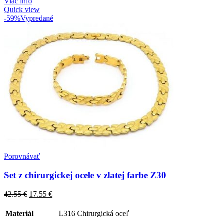
Viac info
Quick view
-59%
Vypredané
Porovnávať
Set z chirurgickej ocele v zlatej farbe Z30
42.55
€
17.55
€
Materiál
L316 Chirurgická oceľ