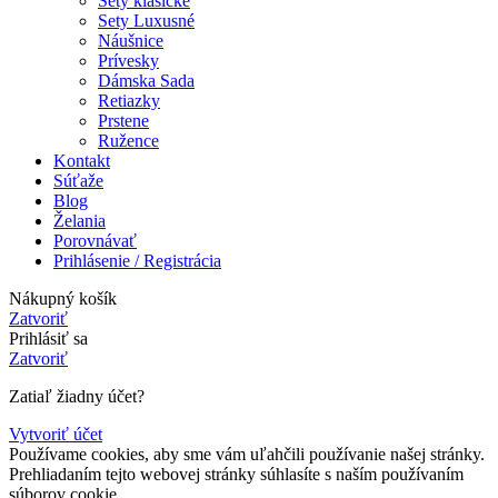
Sety klasické
Sety Luxusné
Náušnice
Prívesky
Dámska Sada
Retiazky
Prstene
Ružence
Kontakt
Súťaže
Blog
Želania
Porovnávať
Prihlásenie / Registrácia
Nákupný košík
Zatvoriť
Prihlásiť sa
Zatvoriť
Zatiaľ žiadny účet?
Vytvoriť účet
Používame cookies, aby sme vám uľahčili používanie našej stránky.
Prehliadaním tejto webovej stránky súhlasíte s naším používaním
súborov cookie.