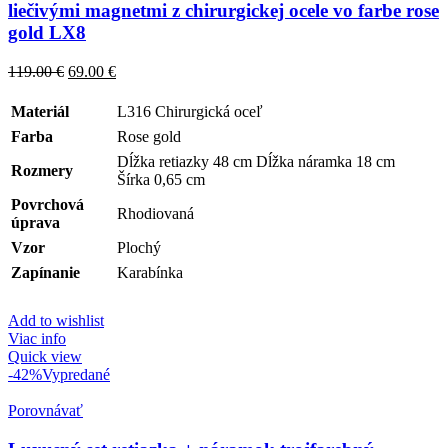
liečivými magnetmi z chirurgickej ocele vo farbe rose
gold LX8
119.00
€
69.00
€
Materiál
L316 Chirurgická oceľ
Farba
Rose gold
Dĺžka retiazky 48 cm Dĺžka náramka 18 cm
Rozmery
Šírka 0,65 cm
Povrchová
Rhodiovaná
úprava
Vzor
Plochý
Zapínanie
Karabínka
Add to wishlist
Viac info
Quick view
-42%
Vypredané
Porovnávať