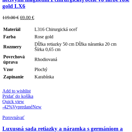
gold LX6
119.00
€
69.00
€
Materiál
L316 Chirurgická oceľ
Farba
Rose gold
Dĺžka retiazky 50 cm Dĺžka náramka 20 cm
Rozmery
Šírka 0,65 cm
Povrchová
Rhodiovaná
úprava
Vzor
Plochý
Zapínanie
Karabínka
Add to wishlist
Pridať do košíka
Quick view
-42%
Vypredané
New
Porovnávať
Luxusná sada retiazky a náramka s germániom a