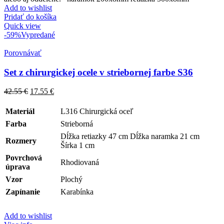
Add to wishlist
Pridať do košíka
Quick view
-59%
Vypredané
Porovnávať
Set z chirurgickej ocele v striebornej farbe S36
42.55
€
17.55
€
Materiál
L316 Chirurgická oceľ
Farba
Strieborná
Dĺžka retiazky 47 cm Dĺžka naramka 21 cm
Rozmery
Šírka 1 cm
Povrchová
Rhodiovaná
úprava
Vzor
Plochý
Zapínanie
Karabínka
Add to wishlist