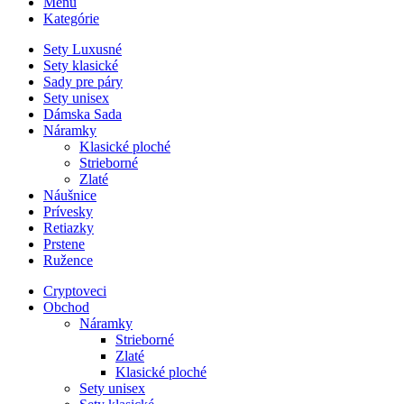
Menu
Kategórie
Sety Luxusné
Sety klasické
Sady pre páry
Sety unisex
Dámska Sada
Náramky
Klasické ploché
Strieborné
Zlaté
Náušnice
Prívesky
Retiazky
Prstene
Ružence
Cryptoveci
Obchod
Náramky
Strieborné
Zlaté
Klasické ploché
Sety unisex