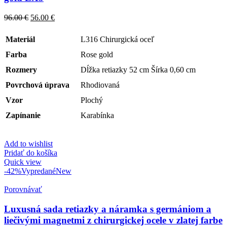
farbe
rose
96.00
€
56.00
€
gold
LX7
Materiál
L316 Chirurgická oceľ
Farba
Rose gold
Rozmery
Dĺžka retiazky 52 cm Šírka 0,60 cm
Povrchová úprava
Rhodiovaná
Vzor
Plochý
Zapínanie
Karabínka
Add to wishlist
Pridať do košíka
Quick view
-42%
Vypredané
New
Porovnávať
Luxusná sada retiazky a náramka s germániom a
liečivými magnetmi z chirurgickej ocele v zlatej farbe