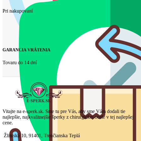
Pri nakupovaní
GARANCIA VRÁTENIA
Tovaru do 14 dní
Vitajte na e-sperk.sk. Sme tu pre Vás, aby sme Vám dodali tie
najlepšie, najkvalitnejšie šperky z chirurgickej ocele v tej najlepšej
cene.
Žliniská 10, 91401, Trenčianska Teplá