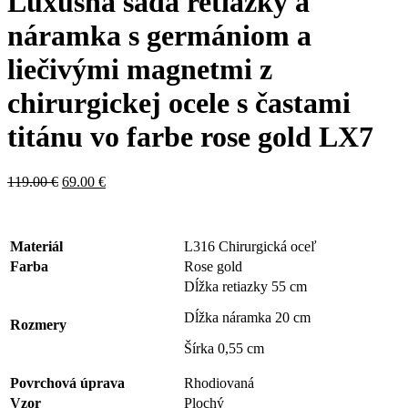
Luxusná sada retiazky a
náramka s germániom a
liečivými magnetmi z
chirurgickej ocele s častami
titánu vo farbe rose gold LX7
119.00
€
69.00
€
Materiál
L316 Chirurgická oceľ
Farba
Rose gold
Dĺžka retiazky 55 cm
Dĺžka náramka 20 cm
Rozmery
Šírka 0,55 cm
Povrchová úprava
Rhodiovaná
Vzor
Plochý