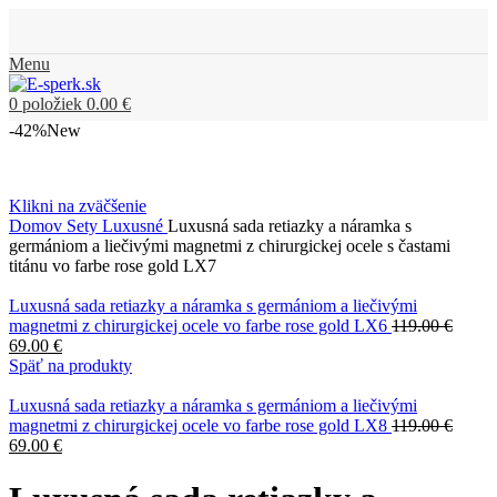
Menu
0
položiek
0.00
€
-42%
New
Klikni na zväčšenie
Domov
Sety Luxusné
Luxusná sada retiazky a náramka s
germániom a liečivými magnetmi z chirurgickej ocele s častami
titánu vo farbe rose gold LX7
Luxusná sada retiazky a náramka s germániom a liečivými
magnetmi z chirurgickej ocele vo farbe rose gold LX6
119.00
€
69.00
€
Späť na produkty
Luxusná sada retiazky a náramka s germániom a liečivými
magnetmi z chirurgickej ocele vo farbe rose gold LX8
119.00
€
69.00
€