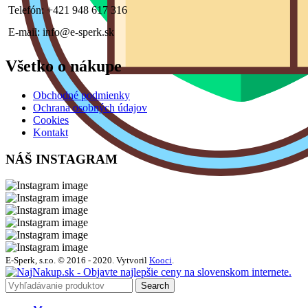
Telefón: +421 948 617 316
E-mail: info@e-sperk.sk
Všetko o nákupe
Obchodné podmienky
Ochrana osobných údajov
Cookies
Kontakt
NÁŠ INSTAGRAM
E-Sperk, s.r.o. © 2016 - 2020.
Vytvoril
Kooci
.
Search