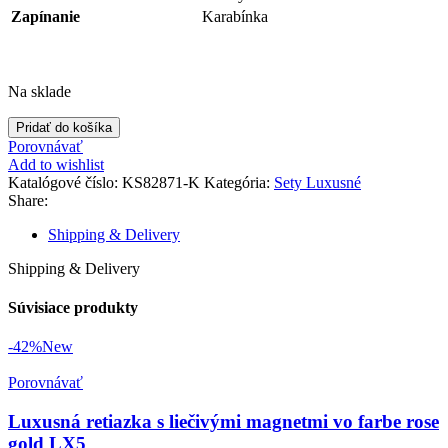
Zapínanie
Karabínka
Na sklade
množstvo
Pridať do košíka
Luxusná
Porovnávať
sada
Add to wishlist
retiazky
Katalógové číslo:
KS82871-K
Kategória:
Sety Luxusné
a
Share:
náramka
s
Shipping & Delivery
germániom
a
Shipping & Delivery
liečivými
magnetmi
Súvisiace produkty
z
chirurgickej
-42%
New
ocele
s
Porovnávať
častami
titánu
Luxusná retiazka s liečivými magnetmi vo farbe rose
vo
gold LX5