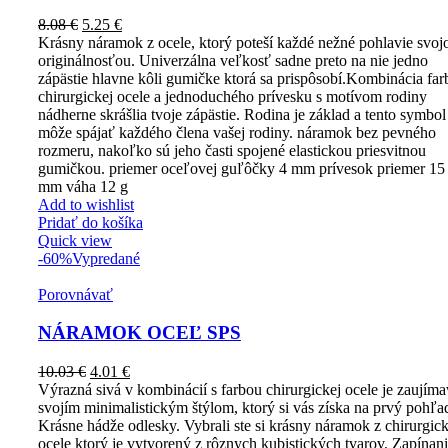
8.08
€
5.25
€
Krásny náramok z ocele, ktorý poteší každé nežné pohlavie svoj
originálnosťou. Univerzálna veľkosť sadne preto na nie jedno
zápästie hlavne kôli gumičke ktorá sa prispôsobí.Kombinácia far
chirurgickej ocele a jednoduchého prívesku s motívom rodiny
nádherne skrášlia tvoje zápästie. Rodina je základ a tento symbol
môže spájať každého člena vašej rodiny. náramok bez pevného
rozmeru, nakoľko sú jeho časti spojené elastickou priesvitnou
gumičkou. priemer oceľovej guľôčky 4 mm prívesok priemer 15
mm váha 12 g
Add to wishlist
Pridať do košíka
Quick view
-60%
Vypredané
Porovnávať
NÁRAMOK OCEĽ SPS
10.03
€
4.01
€
Výrazná sivá v kombinácií s farbou chirurgickej ocele je zaujím
svojím minimalistickým štýlom, ktorý si vás získa na prvý pohľa
Krásne hádže odlesky. Vybrali ste si krásny náramok z chirurgick
ocele ktorý je vytvorený z rôznych kubistických tvarov. Zapínan