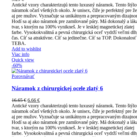
Antické vzory charakterizujú tento luxusný náramok. Tento štýl
náramok očarí všetkých okolo. Je unisex, čiže je perfektný pre ž
aj pre mužov. Vyznačuje sa unikátnym a prepracovaným dizajno
Hodí sa aj ako náramok pre zamilované páry. Má dokonalý a lák
tvar, s ktorým na 100% vynikneš. Je v lesklej magnetickej zlatej
farbe. Vysokokvalitná a pevná chirurgická oceľ vydrží veľmi dl
čas. Cíť sa atraktívne. Cíť sa jedinečne. Cíť sa TOP. Dokonalosť
TEBA.
Add to wishlist
Viac info
Quick view
-60%
Porovnávať
Náramok z chirurgickej ocele zlatý 6
16.65
€
6.66
€
Antické vzory charakterizujú tento luxusný náramok. Tento štýl
náramok očarí všetkých okolo. Je unisex, čiže je perfektný pre ž
aj pre mužov. Vyznačuje sa unikátnym a prepracovaným dizajno
Hodí sa aj ako náramok pre zamilované páry. Má dokonalý a lák
tvar, s ktorým na 100% vynikneš. Je v lesklej magnetickej zlatej
farbe. Vysokokvalitná a pevná chirurgická oceľ vydrží veľmi dl