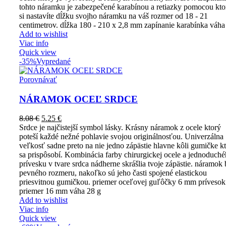
tohto náramku je zabezpečené karabínou a retiazky pomocou kto
si nastavíte dĺžku svojho náramku na váš rozmer od 18 - 21
centimetrov. dĺžka 180 - 210 x 2,8 mm zapínanie karabínka váha
Add to wishlist
Viac info
Quick view
-35%
Vypredané
Porovnávať
NÁRAMOK OCEĽ SRDCE
8.08
€
5.25
€
Srdce je najčistejší symbol lásky. Krásny náramok z ocele ktorý
poteší každé nežné pohlavie svojou originálnosťou. Univerzálna
veľkosť sadne preto na nie jedno zápästie hlavne kôli gumičke k
sa prispôsobí. Kombinácia farby chirurgickej ocele a jednoduch
prívesku v tvare srdca nádherne skrášlia tvoje zápästie. náramok
pevného rozmeru, nakoľko sú jeho časti spojené elastickou
priesvitnou gumičkou. priemer oceľovej guľôčky 6 mm prívesok
priemer 16 mm váha 28 g
Add to wishlist
Viac info
Quick view