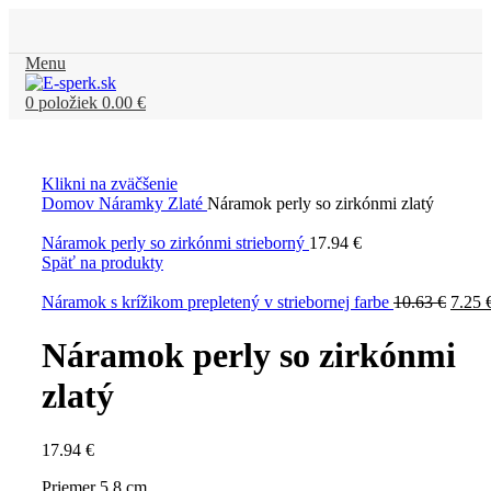
Menu
0
položiek
0.00
€
Klikni na zväčšenie
Domov
Náramky
Zlaté
Náramok perly so zirkónmi zlatý
Náramok perly so zirkónmi strieborný
17.94
€
Späť na produkty
Náramok s krížikom prepletený v striebornej farbe
10.63
€
7.25
Náramok perly so zirkónmi
zlatý
17.94
€
Priemer 5,8 cm