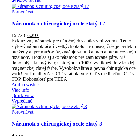
-60%
Vypredané
Porovnávať
Náramok z chirurgickej ocele zlatý 17
15.73
€
6.29
€
Exkluzívny náramok pre náročných s antickými vzormi. Tento
štýlový náramok očarí všetkých okolo. Je unisex, čiže je perfekt
pre ženy aj pre mužov. Vyznačuje sa unikátnym a prepracovaný
dizajnom. Hodí sa aj ako náramok pre zamilované páry. Má
dokonalý a lákavý tvar, s ktorým na 100% vynikneš. Je v lesklej
magnetickej zlatej farbe. Vysokokvalitná a pevná chirurgická oce
vydrží veľmi dlhý čas. Cíť sa atraktívne. Cíť sa jedinečne. Cíť sa
TOP. Dokonalosť pre TEBA.
Add to wishlist
Viac info
Quick view
Vypredané
Porovnávať
Náramok z chirurgickej ocele zlatý 3
9.25
€