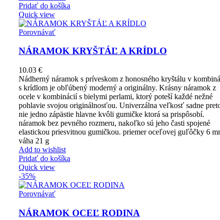
Pridať do košíka
Quick view
Porovnávať
NÁRAMOK KRYŠTÁĽ A KRÍDLO
10.03
€
Nádherný náramok s príveskom z honosného kryštálu v kombiná
s krídlom je obľúbený moderný a originálny. Krásny náramok z
ocele v kombinácií s bielymi perlami, ktorý poteší každé nežné
pohlavie svojou originálnosťou. Univerzálna veľkosť sadne pret
nie jedno zápästie hlavne kvôli gumičke ktorá sa prispôsobí.
náramok bez pevného rozmeru, nakoľko sú jeho časti spojené
elastickou priesvitnou gumičkou. priemer oceľovej guľôčky 6 
váha 21 g
Add to wishlist
Pridať do košíka
Quick view
-35%
Porovnávať
NÁRAMOK OCEĽ RODINA