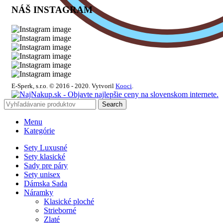
NÁŠ INSTAGRAM
E-Sperk, s.r.o. © 2016 - 2020.
Vytvoril
Kooci
.
Search
Menu
Kategórie
Sety Luxusné
Sety klasické
Sady pre páry
Sety unisex
Dámska Sada
Náramky
Klasické ploché
Strieborné
Zlaté