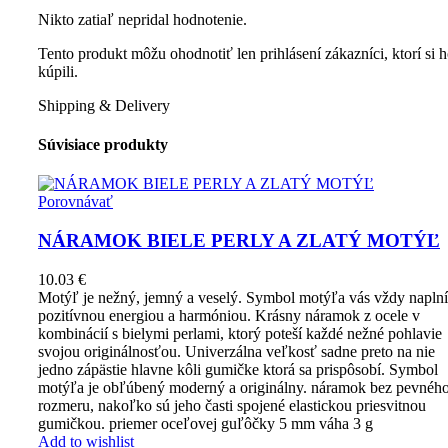
Nikto zatiaľ nepridal hodnotenie.
Tento produkt môžu ohodnotiť len prihlásení zákazníci, ktorí si 
kúpili.
Shipping & Delivery
Súvisiace produkty
Porovnávať
NÁRAMOK BIELE PERLY A ZLATÝ MOTÝĽ
10.03
€
Motýľ je nežný, jemný a veselý. Symbol motýľa vás vždy naplní
pozitívnou energiou a harmóniou. Krásny náramok z ocele v
kombinácií s bielymi perlami, ktorý poteší každé nežné pohlavie
svojou originálnosťou. Univerzálna veľkosť sadne preto na nie
jedno zápästie hlavne kôli gumičke ktorá sa prispôsobí. Symbol
motýľa je obľúbený moderný a originálny. náramok bez pevnéh
rozmeru, nakoľko sú jeho časti spojené elastickou priesvitnou
gumičkou. priemer oceľovej guľôčky 5 mm váha 3 g
Add to wishlist