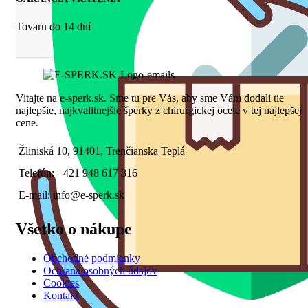
Tovaru do 14 dní
Vitajte na e-sperk.sk. Sme tu pre Vás, aby sme Vám dodali tie
najlepšie, najkvalitnejšie šperky z chirurgickej ocele v tej najlepšej
cene.
Žliniská 10, 91401, Trenčianska Teplá
Telefón: +421 948 617 316
E-mail: info@e-sperk.sk
Všetko o nákupe
Obchodné podmienky
Ochrana osobných údajov
Cookies
Kontakt