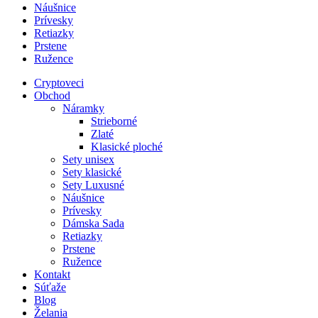
Náušnice
Prívesky
Retiazky
Prstene
Ružence
Cryptoveci
Obchod
Náramky
Strieborné
Zlaté
Klasické ploché
Sety unisex
Sety klasické
Sety Luxusné
Náušnice
Prívesky
Dámska Sada
Retiazky
Prstene
Ružence
Kontakt
Súťaže
Blog
Želania