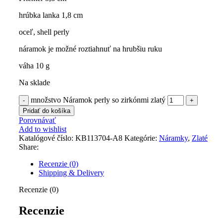
hrúbka lanka 1,8 cm
oceľ, shell perly
náramok je možné roztiahnuť na hrubšiu ruku
váha 10 g
Na sklade
množstvo Náramok perly so zirkónmi zlatý
Pridať do košíka
Porovnávať
Add to wishlist
Katalógové číslo:
KB113704-A8
Kategórie:
Náramky
,
Zlaté
Share:
Recenzie (0)
Shipping & Delivery
Recenzie (0)
Recenzie