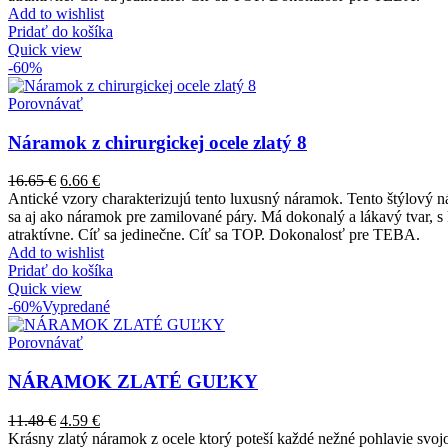
Add to wishlist
Pridať do košíka
Quick view
-60%
Porovnávať
Náramok z chirurgickej ocele zlatý 8
16.65
€
6.66
€
Antické vzory charakterizujú tento luxusný náramok. Tento štýlový n
sa aj ako náramok pre zamilované páry. Má dokonalý a lákavý tvar, s 
atraktívne. Cíť sa jedinečne. Cíť sa TOP. Dokonalosť pre TEBA.
Add to wishlist
Pridať do košíka
Quick view
-60%
Vypredané
Porovnávať
NÁRAMOK ZLATÉ GUĽKY
11.48
€
4.59
€
Krásny zlatý náramok z ocele ktorý poteší každé nežné pohlavie svojo