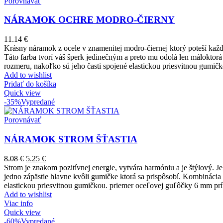
Porovnávať
NÁRAMOK OCHRE MODRO-ČIERNY
11.14
€
Krásny náramok z ocele v znamenitej modro-čiernej ktorý poteší každé
Táto farba tvorí váš šperk jedinečným a preto mu odolá len máloktor
rozmeru, nakoľko sú jeho časti spojené elastickou priesvitnou gumi
Add to wishlist
Pridať do košíka
Quick view
-35%
Vypredané
Porovnávať
NÁRAMOK STROM ŠŤASTIA
8.08
€
5.25
€
Strom je znakom pozitívnej energie, vytvára harmóniu a je štýlový. 
jedno zápästie hlavne kvôli gumičke ktorá sa prispôsobí. Kombinácia f
elastickou priesvitnou gumičkou. priemer oceľovej guľôčky 6 mm pr
Add to wishlist
Viac info
Quick view
-60%
Vypredané