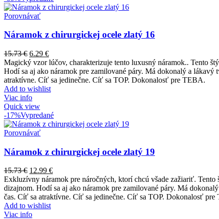
Porovnávať
Náramok z chirurgickej ocele zlatý 16
15.73
€
6.29
€
Magický vzor lúčov, charakterizuje tento luxusný náramok.. Tento št
Hodí sa aj ako náramok pre zamilované páry. Má dokonalý a lákavý tva
atraktívne. Cíť sa jedinečne. Cíť sa TOP. Dokonalosť pre TEBA.
Add to wishlist
Viac info
Quick view
-17%
Vypredané
Porovnávať
Náramok z chirurgickej ocele zlatý 19
15.73
€
12.99
€
Exkluzívny náramok pre náročných, ktorí chcú všade zažiariť. Tento 
dizajnom. Hodí sa aj ako náramok pre zamilované páry. Má dokonalý a
čas. Cíť sa atraktívne. Cíť sa jedinečne. Cíť sa TOP. Dokonalosť pr
Add to wishlist
Viac info