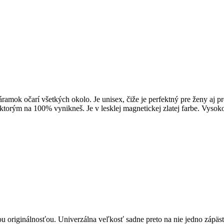
áramok očarí všetkých okolo. Je unisex, čiže je perfektný pre ženy a
ktorým na 100% vynikneš. Je v lesklej magnetickej zlatej farbe. Vysoko
u originálnosťou. Univerzálna veľkosť sadne preto na nie jedno zápästi