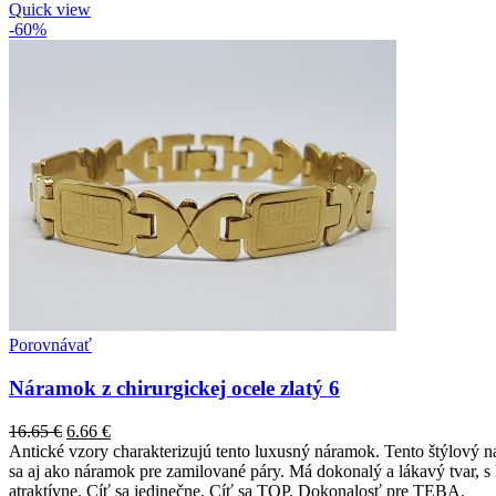
Quick view
-60%
Porovnávať
Náramok z chirurgickej ocele zlatý 6
16.65
€
6.66
€
Antické vzory charakterizujú tento luxusný náramok. Tento štýlový n
sa aj ako náramok pre zamilované páry. Má dokonalý a lákavý tvar, s 
atraktívne. Cíť sa jedinečne. Cíť sa TOP. Dokonalosť pre TEBA.