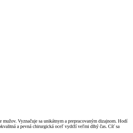
j pre mužov. Vyznačuje sa unikátnym a prepracovaným dizajnom. Hodí
kvalitná a pevná chirurgická oceľ vydrží veľmi dlhý čas. Cíť sa