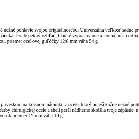
 nežné pohlavie svojou originálnosťou. Univerzálna veľkosť sadne pret
á žienka.Trvale pekný vzhľad, hladké vypracovanie a jemná práca robi
čkou. priemer oceľovej guľôčky 12/8 mm váha 54 g
Je príveskom na krásnom náramku z ocele, ktorý poteší každé nežné poh
arby chirurgickej ocele a shell perál nádherne skrášlia tvoje zápästie
ívesok priemer 15 mm váha 19 g