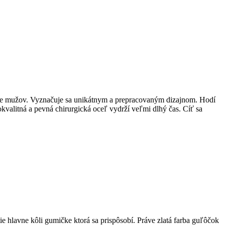
j pre mužov. Vyznačuje sa unikátnym a prepracovaným dizajnom. Hodí
kvalitná a pevná chirurgická oceľ vydrží veľmi dlhý čas. Cíť sa
e hlavne kôli gumičke ktorá sa prispôsobí. Práve zlatá farba guľôčok