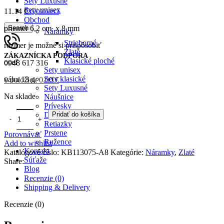
Sety Luxusné
Sety unisex
Cryptoveci
11.14
€
Obchod
Search
priemer 6,2 cm x 8 mm
Náramky
Strieborné
rozmer je možné si prispôsobiť
Zlaté
ZÁKAZNÍCKA PODPORA
Klasické ploché
oceľ
0948 617 316
Sety unisex
Sety klasické
váha 13 g
0
položiek
0.00
€
Sety Luxusné
Na sklade
Náušnice
Prívesky
Pridať do košíka
Dámska Sada
Retiazky
Prstene
Porovnávať
Ružence
Add to wishlist
Kontakt
Katalógové číslo:
KB113075-A8
Kategórie:
Náramky
,
Zlaté
Súťaže
Share:
Blog
Recenzie (0)
Prihlásenie / Registrácia
Shipping & Delivery
Želania
0
Porovnávať
Recenzie (0)