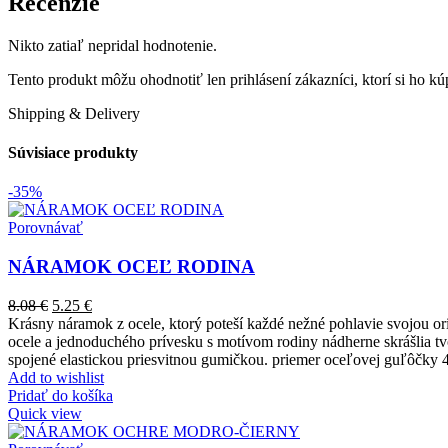
Recenzie
Nikto zatiaľ nepridal hodnotenie.
Tento produkt môžu ohodnotiť len prihlásení zákazníci, ktorí si ho kúp
Shipping & Delivery
Súvisiace produkty
-35%
Porovnávať
NÁRAMOK OCEĽ RODINA
8.08
€
5.25
€
Krásny náramok z ocele, ktorý poteší každé nežné pohlavie svojou ori
ocele a jednoduchého prívesku s motívom rodiny nádherne skrášlia tv
spojené elastickou priesvitnou gumičkou. priemer oceľovej guľôčky
Add to wishlist
Pridať do košíka
Quick view