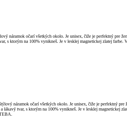
ýlový náramok očarí všetkých okolo. Je unisex, čiže je perfektný pre 
r, s ktorým na 100% vynikneš. Je v lesklej magnetickej zlatej farbe. 
štýlový náramok očarí všetkých okolo. Je unisex, čiže je perfektný pr
 lákavý tvar, s ktorým na 100% vynikneš. Je v lesklej magnetickej zlat
e TEBA.