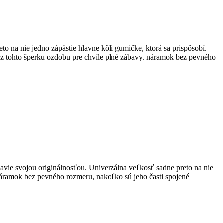
o na nie jedno zápästie hlavne kôli gumičke, ktorá sa prispôsobí.
a z tohto šperku ozdobu pre chvíle plné zábavy. náramok bez pevného
lavie svojou originálnosťou. Univerzálna veľkosť sadne preto na nie
. náramok bez pevného rozmeru, nakoľko sú jeho časti spojené