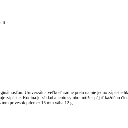
ili.
ginálnosťou. Univerzálna veľkosť sadne preto na nie jedno zápästie hl
oje zápästie. Rodina je základ a tento symbol môže spájať každého čle
 4 mm prívesok priemer 15 mm váha 12 g