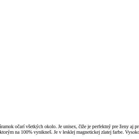
áramok očarí všetkých okolo. Je unisex, čiže je perfektný pre ženy a
ktorým na 100% vynikneš. Je v lesklej magnetickej zlatej farbe. Vysoko