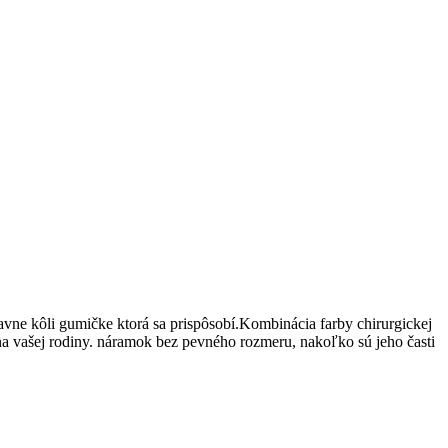
avne kôli gumičke ktorá sa prispôsobí.Kombinácia farby chirurgickej
na vašej rodiny. náramok bez pevného rozmeru, nakoľko sú jeho časti