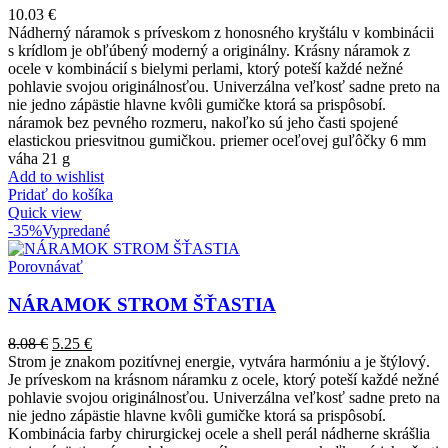
10.03
€
Nádherný náramok s príveskom z honosného kryštálu v kombinácii
s krídlom je obľúbený moderný a originálny. Krásny náramok z
ocele v kombinácií s bielymi perlami, ktorý poteší každé nežné
pohlavie svojou originálnosťou. Univerzálna veľkosť sadne preto na
nie jedno zápästie hlavne kvôli gumičke ktorá sa prispôsobí.
náramok bez pevného rozmeru, nakoľko sú jeho časti spojené
elastickou priesvitnou gumičkou. priemer oceľovej guľôčky 6 mm
váha 21 g
Add to wishlist
Pridať do košíka
Quick view
-35%
Vypredané
Porovnávať
NÁRAMOK STROM ŠŤASTIA
8.08
€
5.25
€
Strom je znakom pozitívnej energie, vytvára harmóniu a je štýlový.
Je príveskom na krásnom náramku z ocele, ktorý poteší každé nežné
pohlavie svojou originálnosťou. Univerzálna veľkosť sadne preto na
nie jedno zápästie hlavne kvôli gumičke ktorá sa prispôsobí.
Kombinácia farby chirurgickej ocele a shell perál nádherne skrášlia