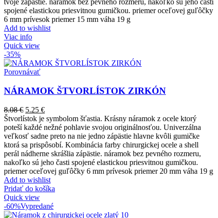
tvoje zápästie. náramok bez pevného rozmeru, nakoľko sú jeho časti
spojené elastickou priesvitnou gumičkou. priemer oceľovej guľôčky
6 mm prívesok priemer 15 mm váha 19 g
Add to wishlist
Viac info
Quick view
-35%
Porovnávať
NÁRAMOK ŠTVORLÍSTOK ZIRKÓN
8.08
€
5.25
€
Štvorlístok je symbolom šťastia. Krásny náramok z ocele ktorý
poteší každé nežné pohlavie svojou originálnosťou. Univerzálna
veľkosť sadne preto na nie jedno zápästie hlavne kvôli gumičke
ktorá sa prispôsobí. Kombinácia farby chirurgickej ocele a shell
perál nádherne skrášlia zápästie. náramok bez pevného rozmeru,
nakoľko sú jeho časti spojené elastickou priesvitnou gumičkou.
priemer oceľovej guľôčky 6 mm prívesok priemer 20 mm váha 19 g
Add to wishlist
Pridať do košíka
Quick view
-60%
Vypredané