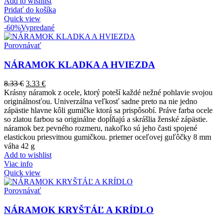
Add to wishlist
Pridať do košíka
Quick view
-60%
Vypredané
Porovnávať
NÁRAMOK KLADKA A HVIEZDA
8.33
€
3.33
€
Krásny náramok z ocele, ktorý poteší každé nežné pohlavie svojou
originálnosťou. Univerzálna veľkosť sadne preto na nie jedno
zápästie hlavne kôli gumičke ktorá sa prispôsobí. Práve farba ocele
so zlatou farbou sa originálne dopĺňajú a skrášlia ženské zápästie.
náramok bez pevného rozmeru, nakoľko sú jeho časti spojené
elastickou priesvitnou gumičkou. priemer oceľovej guľôčky 8 mm
váha 42 g
Add to wishlist
Viac info
Quick view
Porovnávať
NÁRAMOK KRYŠTÁĽ A KRÍDLO