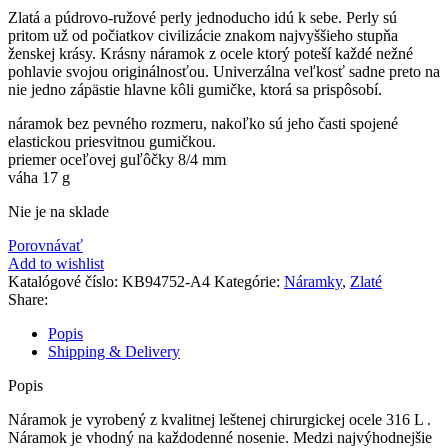
Zlatá a púdrovo-ružové perly jednoducho idú k sebe. Perly sú
pritom už od počiatkov civilizácie znakom najvyššieho stupňa
ženskej krásy. Krásny náramok z ocele ktorý poteší každé nežné
pohlavie svojou originálnosťou. Univerzálna veľkosť sadne preto na
nie jedno zápästie hlavne kôli gumičke, ktorá sa prispôsobí.
náramok bez pevného rozmeru, nakoľko sú jeho časti spojené
elastickou priesvitnou gumičkou.
priemer oceľovej guľôčky 8/4 mm
váha 17 g
Nie je na sklade
Porovnávať
Add to wishlist
Katalógové číslo:
KB94752-A4
Kategórie:
Náramky
,
Zlaté
Share:
Popis
Shipping & Delivery
Popis
Náramok je vyrobený z kvalitnej leštenej chirurgickej ocele 316 L .
Náramok je vhodný na každodenné nosenie. Medzi najvýhodnejšie