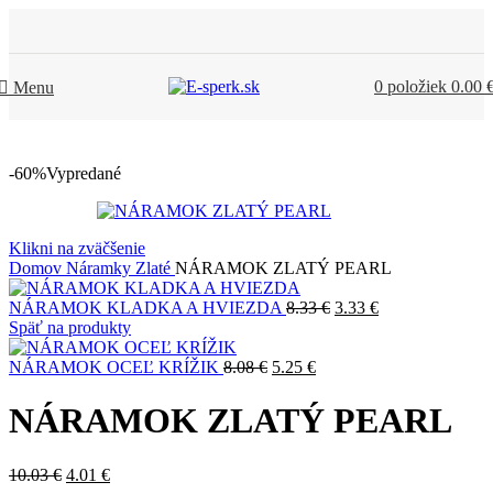
0
položiek
0.00
Menu
-60%
Vypredané
Klikni na zväčšenie
Domov
Náramky
Zlaté
NÁRAMOK ZLATÝ PEARL
NÁRAMOK KLADKA A HVIEZDA
8.33
€
3.33
€
Späť na produkty
NÁRAMOK OCEĽ KRÍŽIK
8.08
€
5.25
€
NÁRAMOK ZLATÝ PEARL
10.03
€
4.01
€