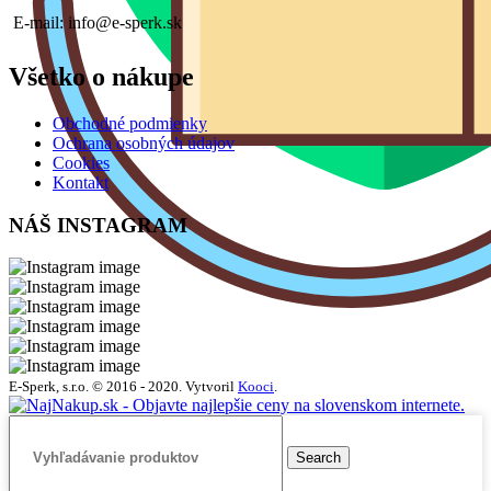
E-mail: info@e-sperk.sk
Všetko o nákupe
Obchodné podmienky
Ochrana osobných údajov
Cookies
Kontakt
NÁŠ INSTAGRAM
E-Sperk, s.r.o. © 2016 - 2020.
Vytvoril
Kooci
.
Search