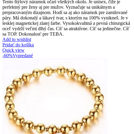
Tento štýlový náramok očarí všetkých okolo. Je unisex, čiže je
perfektný pre ženy aj pre mužov. Vyznačuje sa unikátnym a
prepracovaným dizajnom. Hodí sa aj ako náramok pre zamilované
páry. Má dokonalý a lákavý tvar, s ktorým na 100% vynikneš. Je v
lesklej magnetickej zlatej farbe. Vysokokvalitná a pevná chirurgická
oceľ vydrží veľmi dlhý čas. Cíť sa atraktívne. Cíť sa jedinečne. Cíť
sa TOP. Dokonalosť pre TEBA.
Add to wishlist
Pridať do košíka
Quick view
-60%
Vypredané