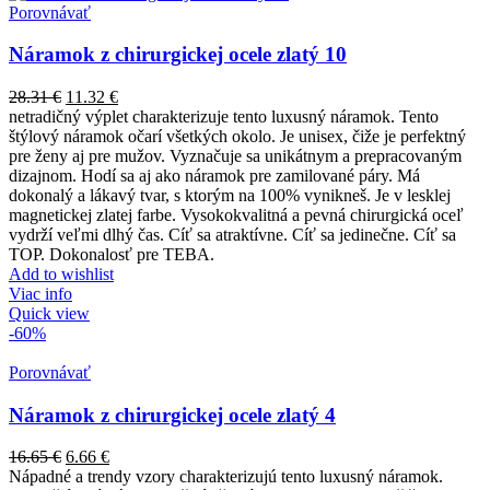
Porovnávať
Náramok z chirurgickej ocele zlatý 10
28.31
€
11.32
€
netradičný výplet charakterizuje tento luxusný náramok. Tento
štýlový náramok očarí všetkých okolo. Je unisex, čiže je perfektný
pre ženy aj pre mužov. Vyznačuje sa unikátnym a prepracovaným
dizajnom. Hodí sa aj ako náramok pre zamilované páry. Má
dokonalý a lákavý tvar, s ktorým na 100% vynikneš. Je v lesklej
magnetickej zlatej farbe. Vysokokvalitná a pevná chirurgická oceľ
vydrží veľmi dlhý čas. Cíť sa atraktívne. Cíť sa jedinečne. Cíť sa
TOP. Dokonalosť pre TEBA.
Add to wishlist
Viac info
Quick view
-60%
Porovnávať
Náramok z chirurgickej ocele zlatý 4
16.65
€
6.66
€
Nápadné a trendy vzory charakterizujú tento luxusný náramok.