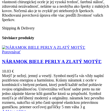
vlastnosti chirurgickej ocele je jej vysoká tvrdosť, farebná stálosť,
zdravotná nezávadnosť, neláme sa a neohýba ako šperky z mäkkých
kovov. Nečerná ako je to zvyklé pri strieborných šperkoch.
Rhodiovaná povrchová úprava ešte viac predĺži životnosť vašich
šperkov.
Shipping & Delivery
Súvisiace produkty
Porovnávať
NÁRAMOK BIELE PERLY A ZLATÝ MOTÝĽ
10.03
€
Motýľ je nežný, jemný a veselý. Symbol motýľa vás vždy naplní
pozitívnou energiou a harmóniou. Krásny náramok z ocele v
kombinácií s bielymi perlami, ktorý poteší každé nežné pohlavie
svojou originálnosťou. Univerzálna veľkosť sadne preto na nie
jedno zápästie hlavne kôli gumičke ktorá sa prispôsobí. Symbol
motýľa je obľúbený moderný a originálny. náramok bez pevného
rozmeru, nakoľko sú jeho časti spojené elastickou priesvitnou
gumičkou. priemer oceľovej guľôčky 5 mm váha 3 g