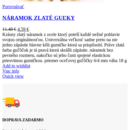
Porovnávať
NÁRAMOK ZLATÉ GUĽKY
11.48
€
4.59
€
Krásny zlatý náramok z ocele ktorý poteší každé nežné pohlavie
svojou originálnosťou. Univerzálna veľkosť sadne preto na nie
jedno zápästie hlavne kôli gumičke ktorá sa prispôsobí. Práve zlatá
farba guľôčok je tá pravá ktorá skrášli zápästie. náramok bez
pevného rozmeru, nakoľko sú jeho časti spojené elastickou
priesvitnou gumičkou. priemer oceľovej guľôčky 6/4 mm váha 18 g
Add to wishlist
Viac info
Quick view
DOPRAVA ZADARMO