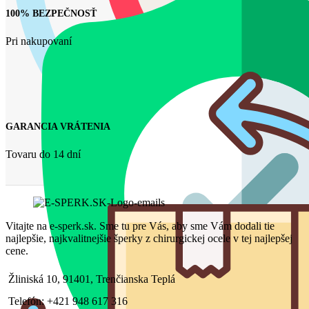
100% BEZPEČNOSŤ
Pri nakupovaní
GARANCIA VRÁTENIA
Tovaru do 14 dní
Vitajte na e-sperk.sk. Sme tu pre Vás, aby sme Vám dodali tie
najlepšie, najkvalitnejšie šperky z chirurgickej ocele v tej najlepšej
cene.
Žliniská 10, 91401, Trenčianska Teplá
Telefón: +421 948 617 316