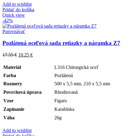
Add to wishlist
Pridať do košíka
Quick view
-42%
Porovnávať
Pozlátená oceľová sada retiazky a náramka Z7
17.55
€
10.25
€
Materiál
L316 Chirurgická oceľ
Farba
Pozlátená
Rozmery
500 x 5,5 mm, 210 x 5,5 mm
Povrchová úprava
Rhodiovaná
Vzor
Figaro
Zapínanie
Karabínka
Váha
26g
Add to wishlist
Pridať do košíka