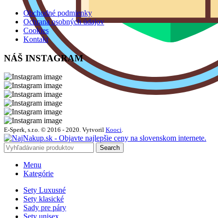
Obchodné podmienky
Ochrana osobných údajov
Cookies
Kontakt
NÁŠ INSTAGRAM
E-Sperk, s.r.o. © 2016 - 2020.
Vytvoril
Kooci
.
Search
Menu
Kategórie
Sety Luxusné
Sety klasické
Sady pre páry
Sety unisex