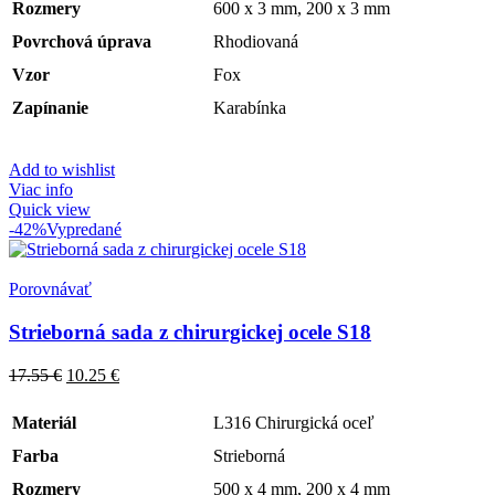
Rozmery
600 x 3 mm, 200 x 3 mm
Povrchová úprava
Rhodiovaná
Vzor
Fox
Zapínanie
Karabínka
Add to wishlist
Viac info
Quick view
-42%
Vypredané
Porovnávať
Strieborná sada z chirurgickej ocele S18
17.55
€
10.25
€
Materiál
L316 Chirurgická oceľ
Farba
Strieborná
Rozmery
500 x 4 mm, 200 x 4 mm