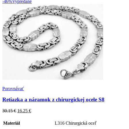
-46%
Vypredané
Porovnávať
Retiazka a náramok z chirurgickej ocele S8
30.15
€
16.25
€
Materiál
L316 Chirurgická oceľ