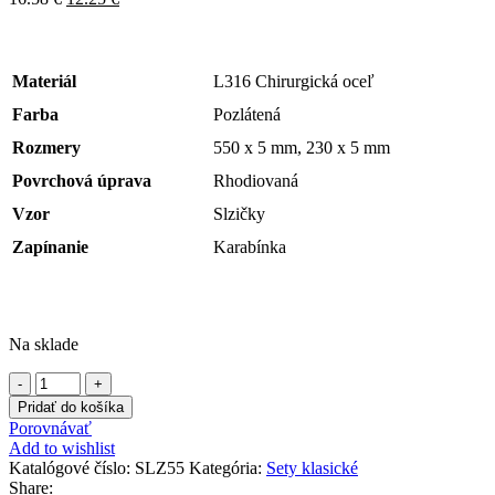
Materiál
L316 Chirurgická oceľ
Farba
Pozlátená
Rozmery
550 x 5 mm, 230 x 5 mm
Povrchová úprava
Rhodiovaná
Vzor
Slzičky
Zapínanie
Karabínka
Na sklade
množstvo
Pozlátená
Pridať do košíka
oceľová
Porovnávať
sada
Add to wishlist
retiazky
Katalógové číslo:
SLZ55
Kategória:
Sety klasické
a
Share: