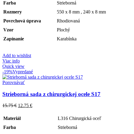
Farba
Strieborná
Rozmery
550 x 8 mm , 240 x 8 mm
Povrchová úprava
Rhodiovaná
Vzor
Plochý
Zapínanie
Karabínka
Add to wishlist
Viac info
Quick view
-19%
Vypredané
Porovnávať
Strieborná sada z chirurgickej ocele S17
15.75
€
12.75
€
Materiál
L316 Chirurgická oceľ
Farba
Strieborná