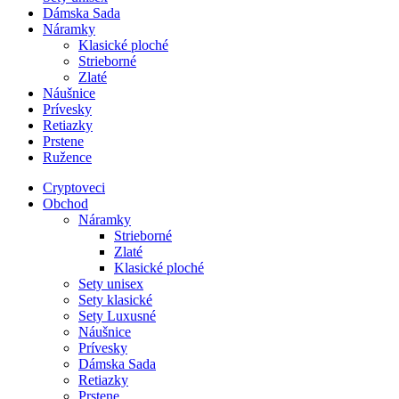
Dámska Sada
Náramky
Klasické ploché
Strieborné
Zlaté
Náušnice
Prívesky
Retiazky
Prstene
Ružence
Cryptoveci
Obchod
Náramky
Strieborné
Zlaté
Klasické ploché
Sety unisex
Sety klasické
Sety Luxusné
Náušnice
Prívesky
Dámska Sada
Retiazky
Prstene