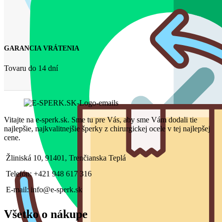
GARANCIA VRÁTENIA
Tovaru do 14 dní
Vitajte na e-sperk.sk. Sme tu pre Vás, aby sme Vám dodali tie
najlepšie, najkvalitnejšie šperky z chirurgickej ocele v tej najlepšej
cene.
Žliniská 10, 91401, Trenčianska Teplá
Telefón: +421 948 617 316
E-mail: info@e-sperk.sk
Všetko o nákupe