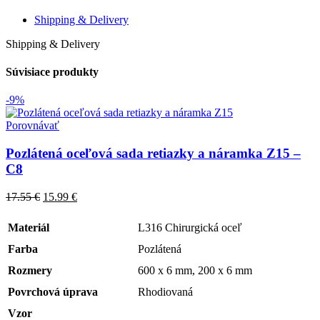
náramka
Slzy
Shipping & Delivery
Z35
Shipping & Delivery
Súvisiace produkty
-9%
Porovnávať
Pozlátená oceľová sada retiazky a náramka Z15 –
C8
17.55
€
15.99
€
Materiál
L316 Chirurgická oceľ
Farba
Pozlátená
Rozmery
600 x 6 mm, 200 x 6 mm
Povrchová úprava
Rhodiovaná
Vzor