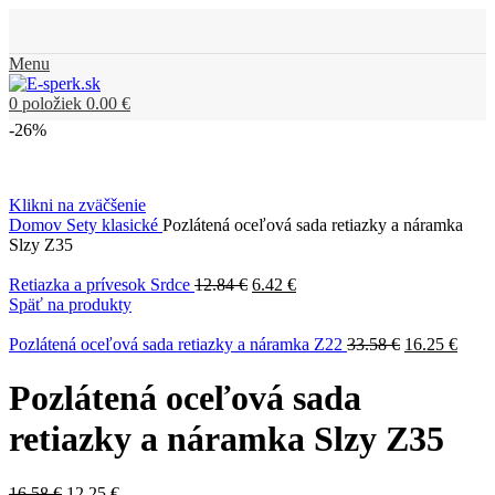
Menu
0
položiek
0.00
€
-26%
Klikni na zväčšenie
Domov
Sety klasické
Pozlátená oceľová sada retiazky a náramka
Slzy Z35
Retiazka a prívesok Srdce
12.84
€
6.42
€
Späť na produkty
Pozlátená oceľová sada retiazky a náramka Z22
33.58
€
16.25
€
Pozlátená oceľová sada
retiazky a náramka Slzy Z35
16.58
€
12.25
€