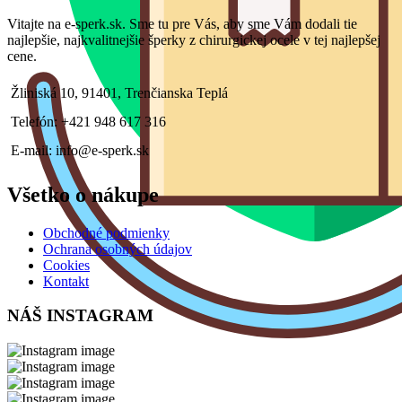
Vitajte na e-sperk.sk. Sme tu pre Vás, aby sme Vám dodali tie
najlepšie, najkvalitnejšie šperky z chirurgickej ocele v tej najlepšej
cene.
Žliniská 10, 91401, Trenčianska Teplá
Telefón: +421 948 617 316
E-mail: info@e-sperk.sk
Všetko o nákupe
Obchodné podmienky
Ochrana osobných údajov
Cookies
Kontakt
NÁŠ INSTAGRAM