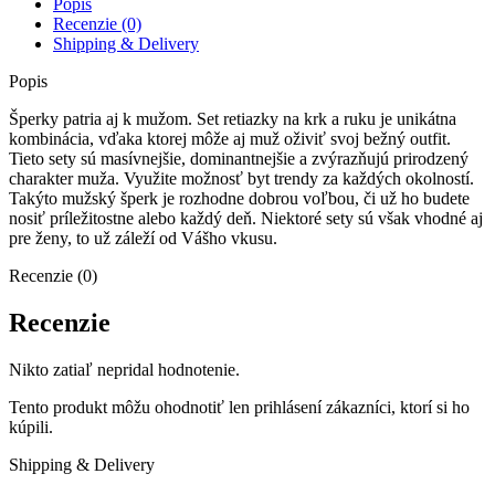
Popis
Recenzie (0)
Shipping & Delivery
Popis
Šperky patria aj k mužom. Set retiazky na krk a ruku je unikátna
kombinácia, vďaka ktorej môže aj muž oživiť svoj bežný outfit.
Tieto sety sú masívnejšie, dominantnejšie a zvýrazňujú prirodzený
charakter muža. Využite možnosť byt trendy za každých okolností.
Takýto mužský šperk je rozhodne dobrou voľbou, či už ho budete
nosiť príležitostne alebo každý deň. Niektoré sety sú však vhodné aj
pre ženy, to už záleží od Vášho vkusu.
Recenzie (0)
Recenzie
Nikto zatiaľ nepridal hodnotenie.
Tento produkt môžu ohodnotiť len prihlásení zákazníci, ktorí si ho
kúpili.
Shipping & Delivery