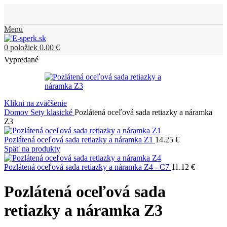
Menu
0
položiek
0.00
€
Vypredané
Klikni na zväčšenie
Domov
Sety klasické
Pozlátená oceľová sada retiazky a náramka
Z3
Pozlátená oceľová sada retiazky a náramka Z1
14.25
€
Späť na produkty
Pozlátená oceľová sada retiazky a náramka Z4 - C7
11.12
€
Pozlátená oceľová sada
retiazky a náramka Z3