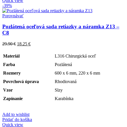
Quick view
-39%
Porovnávať
Pozlátená oceľová sada retiazky a náramka Z13 –
C8
29.90
€
18.25
€
Materiál
L316 Chirurgická oceľ
Farba
Pozlátená
Rozmery
600 x 6 mm, 220 x 6 mm
Povrchová úprava
Rhodiovaná
Vzor
Slzy
Zapínanie
Karabínka
Add to wishlist
Pridať do košíka
Quick view