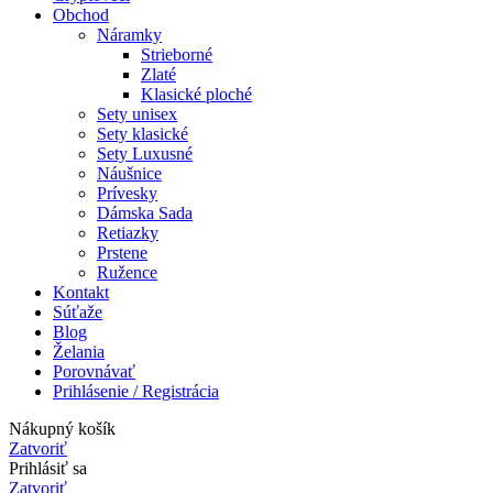
Obchod
Náramky
Strieborné
Zlaté
Klasické ploché
Sety unisex
Sety klasické
Sety Luxusné
Náušnice
Prívesky
Dámska Sada
Retiazky
Prstene
Ružence
Kontakt
Súťaže
Blog
Želania
Porovnávať
Prihlásenie / Registrácia
Nákupný košík
Zatvoriť
Prihlásiť sa
Zatvoriť