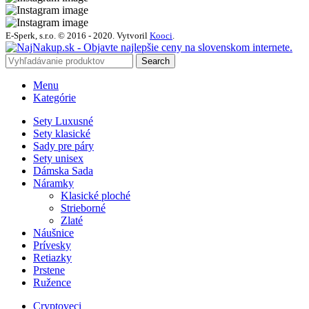
E-Sperk, s.r.o. © 2016 - 2020.
Vytvoril
Kooci
.
Search
Menu
Kategórie
Sety Luxusné
Sety klasické
Sady pre páry
Sety unisex
Dámska Sada
Náramky
Klasické ploché
Strieborné
Zlaté
Náušnice
Prívesky
Retiazky
Prstene
Ružence
Cryptoveci