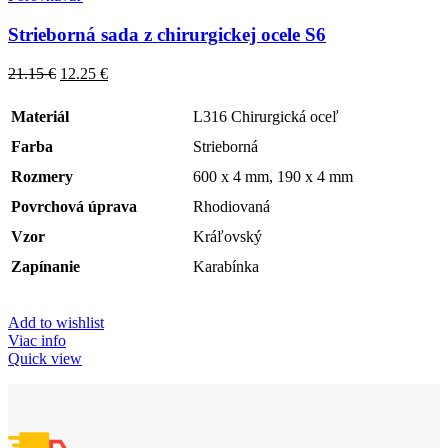
Strieborná sada z chirurgickej ocele S6
21.15
€
12.25
€
Materiál
L316 Chirurgická oceľ
Farba
Strieborná
Rozmery
600 x 4 mm, 190 x 4 mm
Povrchová úprava
Rhodiovaná
Vzor
Kráľovský
Zapínanie
Karabínka
Add to wishlist
Viac info
Quick view