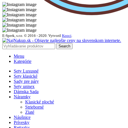
E-Sperk, s.r.o. © 2016 - 2020.
Vytvoril
Kooci
.
Search
Menu
Kategórie
Sety Luxusné
Sety klasické
Sady pre páry
Sety unisex
Dámska Sada
Náramky
Klasické ploché
Strieborné
Zlaté
Náušnice
Prívesky
Retiazky