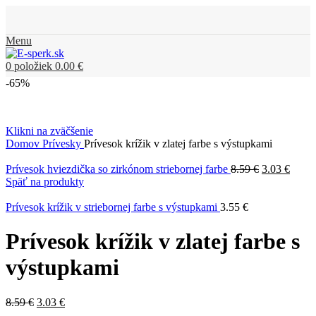
Menu
0
položiek
0.00
€
-65%
Klikni na zväčšenie
Domov
Prívesky
Prívesok krížik v zlatej farbe s výstupkami
Prívesok hviezdička so zirkónom striebornej farbe
8.59
€
3.03
€
Späť na produkty
Prívesok krížik v striebornej farbe s výstupkami
3.55
€
Prívesok krížik v zlatej farbe s
výstupkami
8.59
€
3.03
€