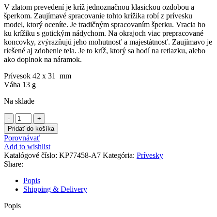
V zlatom prevedení je kríž jednoznačnou klasickou ozdobou a
šperkom. Zaujímavé spracovanie tohto krížika robí z prívesku
model, ktorý oceníte. Je tradičným spracovaním šperku. Vracia ho
ku krížiku s gotickým nádychom. Na okrajoch viac prepracované
koncovky, zvýrazňujú jeho mohutnosť a majestátnosť. Zaujímavo je
riešené aj zdobenie tela. Je to kríž, ktorý sa hodí na retiazku, alebo
ako doplnok na náramok.
Prívesok 42 x 31 mm
Váha 13 g
Na sklade
množstvo
Prívesok
Pridať do košíka
krížik
Porovnávať
v
Add to wishlist
zlatej
Katalógové číslo:
KP77458-A7
Kategória:
Prívesky
farbe
Share:
s
výstupkami
Popis
Shipping & Delivery
Popis