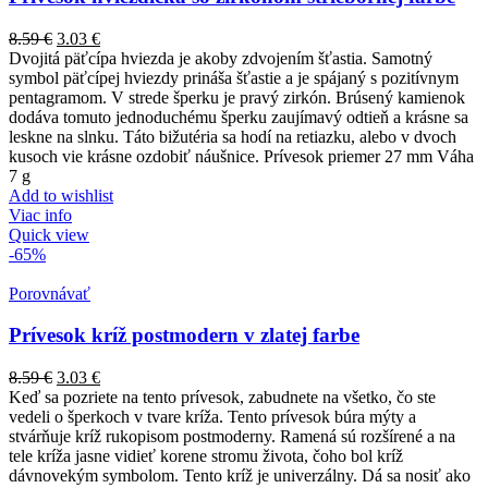
8.59
€
3.03
€
Dvojitá päťcípa hviezda je akoby zdvojením šťastia. Samotný
symbol päťcípej hviezdy prináša šťastie a je spájaný s pozitívnym
pentagramom. V strede šperku je pravý zirkón. Brúsený kamienok
dodáva tomuto jednoduchému šperku zaujímavý odtieň a krásne sa
leskne na slnku. Táto bižutéria sa hodí na retiazku, alebo v dvoch
kusoch vie krásne ozdobiť náušnice. Prívesok priemer 27 mm Váha
7 g
Add to wishlist
Viac info
Quick view
-65%
Porovnávať
Prívesok kríž postmodern v zlatej farbe
8.59
€
3.03
€
Keď sa pozriete na tento prívesok, zabudnete na všetko, čo ste
vedeli o šperkoch v tvare kríža. Tento prívesok búra mýty a
stvárňuje kríž rukopisom postmoderny. Ramená sú rozšírené a na
tele kríža jasne vidieť korene stromu života, čoho bol kríž
dávnovekým symbolom. Tento kríž je univerzálny. Dá sa nosiť ako