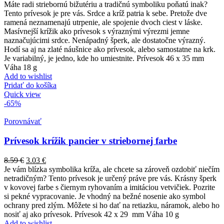
Máte radi striebornú bižutériu a tradičnú symboliku poňatú inak?
Tento prívesok je pre vás. Srdce a kríž patria k sebe. Pretože dve
ramená neznamenajú utrpenie, ale spojenie dvoch ciest v láske.
Masívnejší krížik ako prívesok s výraznými výrezmi jemne
naznačujúcimi srdce. Nenápadný šperk, ale dostatočne výrazný.
Hodí sa aj na zlaté náušnice ako prívesok, alebo samostatne na krk.
Je variabilný, je jedno, kde ho umiestnite. Prívesok 46 x 35 mm
Váha 18 g
Add to wishlist
Pridať do košíka
Quick view
-65%
Porovnávať
Prívesok krížik pancier v striebornej farbe
8.59
€
3.03
€
Je vám blízka symbolika kríža, ale chcete sa zároveň ozdobiť niečím
netradičným? Tento prívesok je určený práve pre vás. Krásny šperk
v kovovej farbe s čiernym ryhovaním a imitáciou vetvičiek. Pozrite
si pekné vypracovanie. Je vhodný na bežné nosenie ako symbol
ochrany pred zlým. Môžete si ho dať na retiazku, náramok, alebo ho
nosiť aj ako prívesok. Prívesok 42 x 29 mm Váha 10 g
Add to wishlist