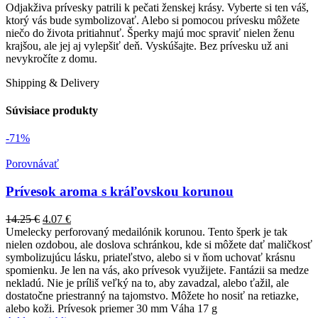
Odjakživa prívesky patrili k pečati ženskej krásy. Vyberte si ten váš,
ktorý vás bude symbolizovať. Alebo si pomocou prívesku môžete
niečo do života pritiahnuť. Šperky majú moc spraviť nielen ženu
krajšou, ale jej aj vylepšiť deň. Vyskúšajte. Bez prívesku už ani
nevykročíte z domu.
Shipping & Delivery
Súvisiace produkty
-71%
Porovnávať
Prívesok aroma s kráľovskou korunou
14.25
€
4.07
€
Umelecky perforovaný medailónik korunou. Tento šperk je tak
nielen ozdobou, ale doslova schránkou, kde si môžete dať maličkosť
symbolizujúcu lásku, priateľstvo, alebo si v ňom uchovať krásnu
spomienku. Je len na vás, ako prívesok využijete. Fantázii sa medze
nekladú. Nie je príliš veľký na to, aby zavadzal, alebo ťažil, ale
dostatočne priestranný na tajomstvo. Môžete ho nosiť na retiazke,
alebo koži. Prívesok priemer 30 mm Váha 17 g