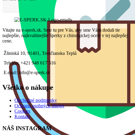
Vitajte na e-sperk.sk. Sme tu pre Vás, aby sme Vám dodali tie
najlepšie, najkvalitnejšie šperky z chirurgickej ocele v tej najlepšej
cene.
Žliniská 10, 91401, Trenčianska Teplá
Telefón: +421 948 617 316
E-mail: info@e-sperk.sk
Všetko o nákupe
Obchodné podmienky
Ochrana osobných údajov
Cookies
Kontakt
NÁŠ INSTAGRAM