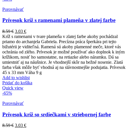
Porovnávať
Prívesok kríž s ramenami plameňa v zlatej farbe
8.59
€
3.03
€
Kríž s ramenami v tvare plameňa v zlatej farbe akoby pochádzal
priamo do archanjela Gabriela. Precízna práca šperkára pri tejto
bižutérii je viditeľná. Ramená sú akoby plamenné meče, ktoré vás
ochránia od zlého. Prívesok je možné používať ako doplnok k iným
krížikom, nosiť ho samostatne, na retiazke alebo náramku. Dá sa
umiestniť aj na náušnice. Je vhodnejší skôr na bežné nosenie. Zlatá
farba však môže byť vhodná aj na slávnostnejšie podujatia. Prívesok
45 x 33 mm Váha 9 g
Add to wishlist
Pridať do košíka
Quick view
-65%
Porovnávať
Prívesok kríž so srdiečkami v striebornej farbe
8.59
€
3.03
€