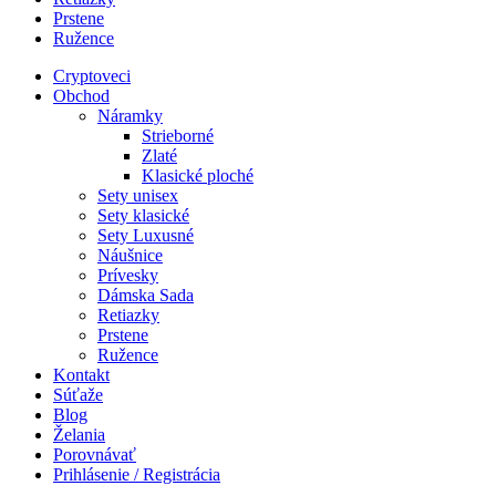
Prstene
Ružence
Cryptoveci
Obchod
Náramky
Strieborné
Zlaté
Klasické ploché
Sety unisex
Sety klasické
Sety Luxusné
Náušnice
Prívesky
Dámska Sada
Retiazky
Prstene
Ružence
Kontakt
Súťaže
Blog
Želania
Porovnávať
Prihlásenie / Registrácia