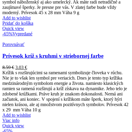
symbol náboženský aj ako umelecký. Ak máte radi netradičné a
zaujímavé šperky. Je presne pre vás. V zlatej farbe bude vždy
moderný. Prívesok 45 x 28 mm Váha 9 g
Add to wishlist
Pridať do košíka
Quick view
-65%
Vypredané
Porovnávať
Prívesok kríž s kruhmi v striebornej farbe
8.59
€
3.03
€
Krížik s rozširujúcimi sa ramenami symbolizuje človeka v rúchu.
Nie je to však len symbol pre veriacich. Dnes je tento typ krížika
medzinárodným symbolom energie a života. namiesto klasických
ramien sa ramená rozširujú a kríž získava na dynamike. Jeho telo je
zdobené krúžkami. Práve kruh je znakom dokonalosti. Nemá ani
začiatok, ani koniec. V spojení s krížikom máte šperk, ktorý hýri
nielen krásou, ale aj množstvom pozitívnych symbolov. Prívesok 42
x 29 mm Váha 10 g
Add to wishlist
Viac info
Quick view
-65%