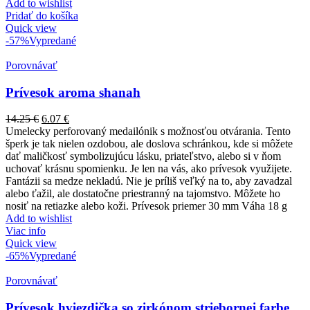
Add to wishlist
Pridať do košíka
Quick view
-57%
Vypredané
Porovnávať
Prívesok aroma shanah
14.25
€
6.07
€
Umelecky perforovaný medailónik s možnosťou otvárania. Tento
šperk je tak nielen ozdobou, ale doslova schránkou, kde si môžete
dať maličkosť symbolizujúcu lásku, priateľstvo, alebo si v ňom
uchovať krásnu spomienku. Je len na vás, ako prívesok využijete.
Fantázii sa medze nekladú. Nie je príliš veľký na to, aby zavadzal
alebo ťažil, ale dostatočne priestranný na tajomstvo. Môžete ho
nosiť na retiazke alebo koži. Prívesok priemer 30 mm Váha 18 g
Add to wishlist
Viac info
Quick view
-65%
Vypredané
Porovnávať
Prívesok hviezdička so zirkónom striebornej farbe