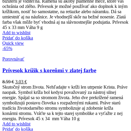
bižutérii je viditeľná. Ramená sú akoby plamenné meče, ktoré vás
ochránia od zlého. Prívesok je možné používať ako doplnok k iným
krížikom, nosiť ho samostatne, na retiazke alebo náramku. Dá sa
umiestniť aj na náušnice. Je vhodnejší skôr na bežné nosenie. Zlatá
farba však môže byť vhodná aj na slávnostnejšie podujatia. Prívesok
45 x 33 mm Váha 9 g
Add to wishlist
Pridať do košíka
Quick view
-65%
Porovnávať
Prívesok krížik s koreňmi v zlatej farbe
8.59
€
3.03
€
Skutočný strom života. Nehľadajte v kríži len utrpenie Krista. Práve
naopak. Symbol kríža bol kedysi považovaný za nástroj silnej
energie. Spájal sa so stromom života. Jeho dve prekrížené ramená
symbolizujú postavu človeka s rozpaženými rukami. Práve starú
tradíciu životodarného stromu symbolizuje aj zdobenie kríža
konármi stromu. Vráťte sa k tejto starej symbolike a vyťažte z nej
energiu. Prívesok 45 x 34 mm Váha 10 g
Add to wishlist
Pridať do košíka