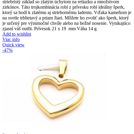
striebristý základ so zlatým úchytom na retiazku a množstvom
zirkónov. Táto trojkombinácia robí z prívesku robí ideálny šperk,
ktorý sa hodí k zlatému aj striebornému ladeniu. Vďaka kameňom je
na svetle trblietavý a priam žiari. Môžete ho zvoliť ako šperk, ktorý
je určený pre výnimočné chvíle alebo na bežné nosenie. Vynikajúco
zjasní váš outfit. Prívesok 21 x 19 mm Váha 14 g
Add to wishlist
Viac info
Quick view
-47%