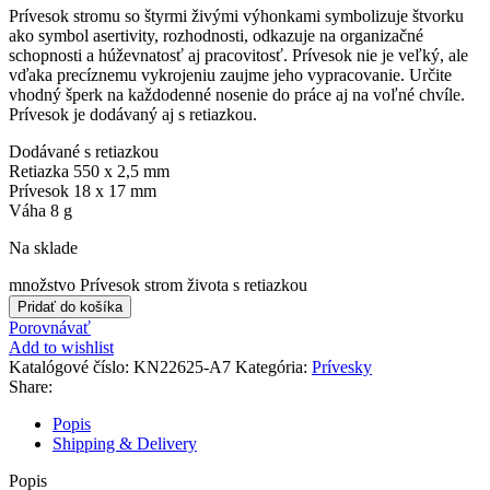
Prívesok stromu so štyrmi živými výhonkami symbolizuje štvorku
ako symbol asertivity, rozhodnosti, odkazuje na organizačné
schopnosti a húževnatosť aj pracovitosť. Prívesok nie je veľký, ale
vďaka precíznemu vykrojeniu zaujme jeho vypracovanie. Určite
vhodný šperk na každodenné nosenie do práce aj na voľné chvíle.
Prívesok je dodávaný aj s retiazkou.
Dodávané s retiazkou
Retiazka 550 x 2,5 mm
Prívesok 18 x 17 mm
Váha 8 g
Na sklade
množstvo Prívesok strom života s retiazkou
Pridať do košíka
Porovnávať
Add to wishlist
Katalógové číslo:
KN22625-A7
Kategória:
Prívesky
Share:
Popis
Shipping & Delivery
Popis