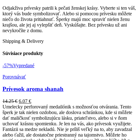
Odjakživa prívesky patrili k pečati ženskej krásy. Vyberte si ten váš,
ktorý vás bude symbolizovať. Alebo si pomocou prívesku môžete
niečo do života pritiahnuť. Šperky majú moc spraviť nielen ženu
krajšou, ale jej aj vylepšiť deň. Vyskúšajte. Bez prívesku už ani
nevykročíte z domu.
Shipping & Delivery
Súvisiace produkty
-57%
Vypredané
Porovnávať
Prívesok aroma shanah
14.25
€
6.07
€
Umelecky perforovaný medailónik s možnosťou otvárania. Tento
šperk je tak nielen ozdobou, ale doslova schránkou, kde si môžete
dať maličkosť symbolizujúcu lásku, priateľstvo, alebo si v ňom
uchovať krásnu spomienku. Je len na vás, ako prívesok využijete.
Fantázii sa medze nekladú. Nie je príliš veľký na to, aby zavadzal
alebo ťažil, ale dostatočne priestranný na tajomstvo. Môžete ho