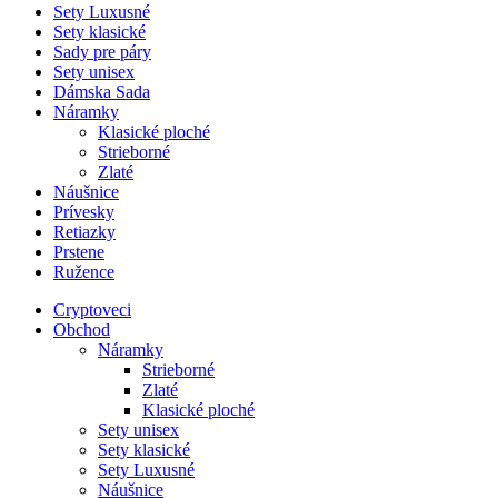
Sety Luxusné
Sety klasické
Sady pre páry
Sety unisex
Dámska Sada
Náramky
Klasické ploché
Strieborné
Zlaté
Náušnice
Prívesky
Retiazky
Prstene
Ružence
Cryptoveci
Obchod
Náramky
Strieborné
Zlaté
Klasické ploché
Sety unisex
Sety klasické
Sety Luxusné
Náušnice