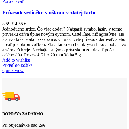
Porovnávať
Prívesok srdiečko s uškom v zlatej farbe
8.59
€
4.55
€
Jednoducho srdce. Čo viac dodať? Najstarší symbol lásky v tomto
prívesku ožíva úplne novým dychom. Čisté línie, nič agresívne, ale
žiarivo krásne ako láska sama. Či už chcete prívesok darovať, alebo
nosiť je dobrou voľbou. Zlatá farba v sebe ukrýva slnko a bohatstvo
a zároveň hreje. Nechajte sa týmto príveskom zohrievať počas
celého dňa. Prívesok 21 x 20 mm Váha 5 g
Add to wishlist
Pridať do košíka
Quick view
DOPRAVA ZADARMO
Pri objednávke nad 29€