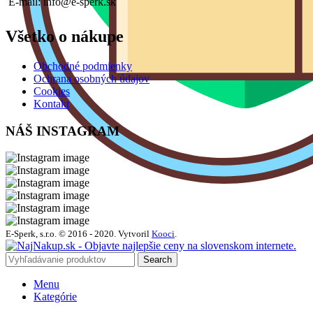
E-mail: info@e-sperk.sk
Všetko o nákupe
Obchodné podmienky
Ochrana osobných údajov
Cookies
Kontakt
NÁŠ INSTAGRAM
E-Sperk, s.r.o. © 2016 - 2020.
Vytvoril
Kooci
.
Search
Menu
Kategórie