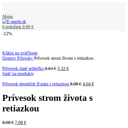
Menu
0
položiek
0.00
€
-12%
Klikni na zväčšenie
Domov
Prívesky
Prívesok strom života s retiazkou
Prívesok zlaté srdiečko
6.63
€
5.32
€
Späť na produkty
Prívesok stromček šťastia s retiazkou
8.08
€
4.04
€
Prívesok strom života s
retiazkou
8.08
€
7.08
€