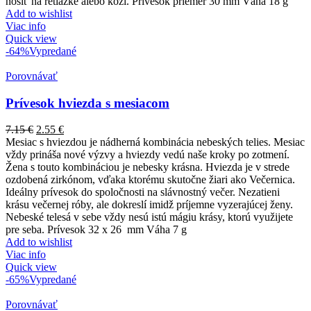
nosiť na retiazke alebo koži. Prívesok priemer 30 mm Váha 18 g
Add to wishlist
Viac info
Quick view
-64%
Vypredané
Porovnávať
Prívesok hviezda s mesiacom
7.15
€
2.55
€
Mesiac s hviezdou je nádherná kombinácia nebeských telies. Mesiac
vždy prináša nové výzvy a hviezdy vedú naše kroky po zotmení.
Žena s touto kombináciou je nebesky krásna. Hviezda je v strede
ozdobená zirkónom, vďaka ktorému skutočne žiari ako Večernica.
Ideálny prívesok do spoločnosti na slávnostný večer. Nezatieni
krásu večernej róby, ale dokreslí imidž príjemne vyzerajúcej ženy.
Nebeské telesá v sebe vždy nesú istú mágiu krásy, ktorú využijete
pre seba. Prívesok 32 x 26 mm Váha 7 g
Add to wishlist
Viac info
Quick view
-65%
Vypredané
Porovnávať