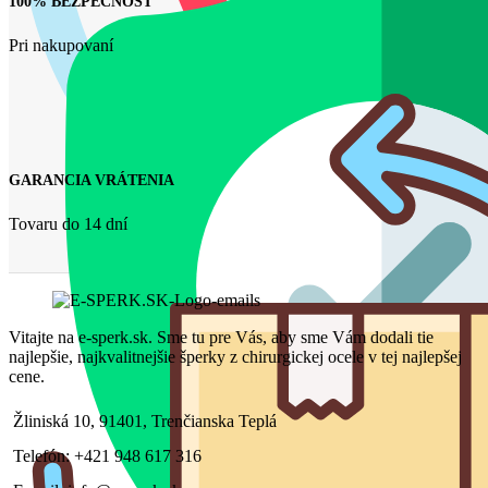
100% BEZPEČNOSŤ
Pri nakupovaní
GARANCIA VRÁTENIA
Tovaru do 14 dní
Vitajte na e-sperk.sk. Sme tu pre Vás, aby sme Vám dodali tie
najlepšie, najkvalitnejšie šperky z chirurgickej ocele v tej najlepšej
cene.
Žliniská 10, 91401, Trenčianska Teplá
Telefón: +421 948 617 316