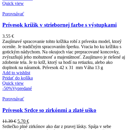
Quick view
Porovnávať
Prívesok krížik v striebornej farbe s výstupkami
3.55
€
Zaujímavé spracovanie tohto krížika robí z prívesku model, ktorý
oceníte. Je tradičným spracovaním šperku. Vracia ho ku krížiku s
gotickým nádychom. Na okrajoch viac prepracované koncovky,
zvýrazňujú jeho mohutnosť a majestátnosť. Zaujímavo je riešené aj
zdobenie tela. Je to kríž, ktorý sa hodí na retiazku, alebo ako
doplnok na náramok. Prívesok 42 x 31 mm Váha 13 g
Add to wishlist
Pridať do košíka
Quick view
-50%
Vypredané
Porovnávať
Prívesok Srdce so zirkónmi a zlaté uško
11.39
€
5.70
€
Srdiečko plné zirkónov ako dar z pravej lásky. Spája v sebe