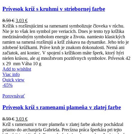
Prívesok kríž s kruhmi v striebornej farbe
8.59
€
3.03
€
Krížik s rozširujúcimi sa ramenami symbolizuje človeka v rúchu.
Nie je to však len symbol pre veriacich. Dnes je tento typ krížika
medzinárodným symbolom energie a života. namiesto klasických
ramien sa ramená rozširujú a kríž získava na dynamike. Jeho telo je
zdobené krúžkami. Práve kruh je znakom dokonalosti. Nemá ani
začiatok, ani koniec. V spojení s krížikom máte šperk, ktorý hýri
nielen krásou, ale aj množstvom pozitívnych symbolov. Prívesok 42
x 29 mm Váha 10 g
Add to wishlist
Viac info
Quick view
-65%
Porovnávať
Prívesok kríž s ramenami plameňa v zlatej farbe
8.59
€
3.03
€
Kríž s ramenami v tvare plameňa v zlatej farbe akoby pochádzal
priamo do archanjela Gabriela. Precízna práca šperkára pri tejto