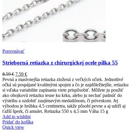
Porovnávať
Strieborná retiazka z chirurgickej ocele pilka 55
8.59
€
7.59
€
Pevná a masívnejšia retiazka zložená z veľkých očiek. Jednotlivé
očká sú pospájané kvalitnými spojmi a čo je najdôležitejšie, retiazku
si vďaka variabilite zapínania viete prispôsobiť. Môžete ju použiť
ako obojkovú retiazku tesne ku krku, alebo ju nechať padnúť do
výstrihu a ozdobiť zaujímavým medailónom, či príveskom. Jej
výhodou je hrúbka 4.5 centimetra, takže pôsobí pevne a aj udrží aj
ťažší šperk, či amulet. Retiazka 550 x 4,5 mm Váha 15 g
Add to wishlist
Pridať do košíka
Quick view