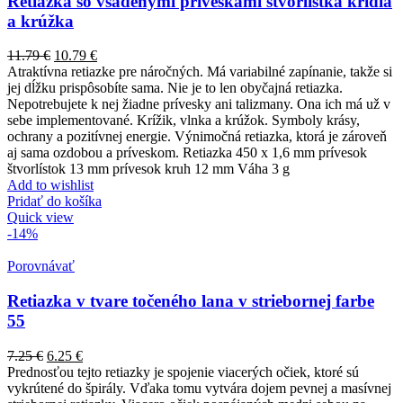
Retiazka so vsadenými príveskami štvorlístka krídla
a krúžka
11.79
€
10.79
€
Atraktívna retiazke pre náročných. Má variabilné zapínanie, takže si
jej dĺžku prispôsobíte sama. Nie je to len obyčajná retiazka.
Nepotrebujete k nej žiadne prívesky ani talizmany. Ona ich má už v
sebe implementované. Krížik, vlnka a krúžok. Symboly krásy,
ochrany a pozitívnej energie. Výnimočná retiazka, ktorá je zároveň
aj sama ozdobou a príveskom. Retiazka 450 x 1,6 mm prívesok
štvorlístok 13 mm prívesok kruh 12 mm Váha 3 g
Add to wishlist
Pridať do košíka
Quick view
-14%
Porovnávať
Retiazka v tvare točeného lana v striebornej farbe
55
7.25
€
6.25
€
Prednosťou tejto retiazky je spojenie viacerých očiek, ktoré sú
vykrútené do špirály. Vďaka tomu vytvára dojem pevnej a masívnej