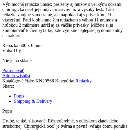
Výnimočná retiazka unisex pre ženy aj mužov s veľkými očkami.
Chirurgická oceľ jej dodáva masívny ráz a vysoký lesk. Táto
retiazka zaujme samostatne, ale napríklad aj s príveskom, či
viacerými. Patrí k objemnejším retiazkam s váhou 11 gramov a
hrúbkou 2 milimetre udrží aj až väčšie prívesky. Môžete si ju
kombinovať k čiernej farbe, kde vynikne najlepšie jej dominantný
charakter.
Retiazka 600 x 6 mm
Váha 11 g
Nie je na sklade
Porovnávať
Add to wishlist
Katalógové číslo:
KN29566
Kategória:
Retiazky
Share:
Popis
Shipping & Delivery
Popis
Hrubé, tenké, zlisované. Rôznofarebné, s odleskom zlatej alebo
striebornej. Chirurgická oceľ je tvárna a pevná, vďaka čomu ponúka