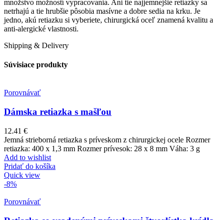
množstvo možností vypracovania. Ani tie najjemnejšie retiazky sa
netrhajú a tie hrubšie pôsobia masívne a dobre sedia na krku. Je
jedno, akú retiazku si vyberiete, chirurgická oceľ znamená kvalitu a
anti-alergické vlastnosti.
Shipping & Delivery
Súvisiace produkty
Porovnávať
Dámska retiazka s mašľou
12.41
€
Jemná strieborná retiazka s príveskom z chirurgickej ocele Rozmer
retiazka: 400 x 1,3 mm Rozmer prívesok: 28 x 8 mm Váha: 3 g
Add to wishlist
Pridať do košíka
Quick view
-8%
Porovnávať