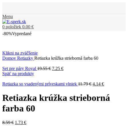
Menu
0
položiek
0.00
€
-80%
Vypredané
Klikni na zväčšenie
Domov
Retiazky
Retiazka krúžka strieborná farba 60
Set pre páry Royal
19.55
€
7.25
€
Späť na produkty
Retiazka so vsadenými príveskami vlniek
11.79
€
4.14
€
Retiazka krúžka strieborná
farba 60
8.59
€
1.73
€