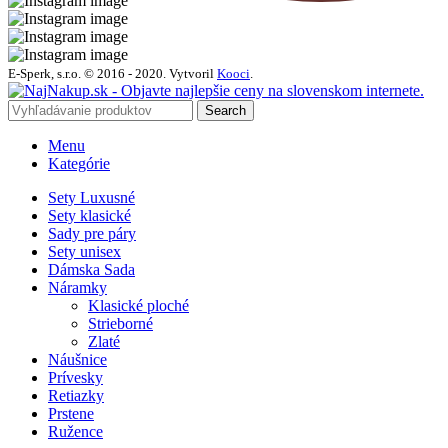
E-Sperk, s.r.o. © 2016 - 2020.
Vytvoril
Kooci
.
Search
Menu
Kategórie
Sety Luxusné
Sety klasické
Sady pre páry
Sety unisex
Dámska Sada
Náramky
Klasické ploché
Strieborné
Zlaté
Náušnice
Prívesky
Retiazky
Prstene
Ružence