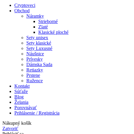
Cryptoveci
Obchod
Náramky
Strieborné
Zlaté
Klasické ploché
Sety unisex
Sety klasické
Sety Luxusné
Náušnice
Prívesky
Dámska Sada
Retiazky
Prstene
Ružence
Kontakt
Súťaže
Blog
Želania
Porovnávať
Prihlásenie / Registrácia
Nákupný košík
Zatvoriť
Prihlásiť sa