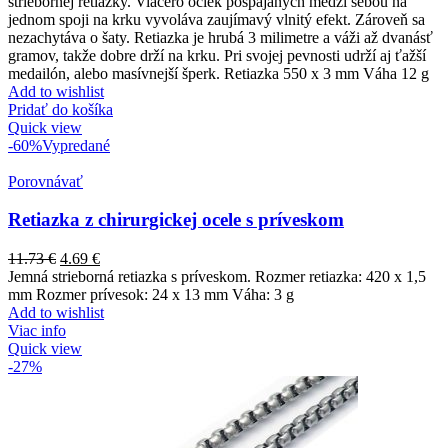
striebornej retiazky. Viacero očiek pospájaných medzi sebou na
jednom spoji na krku vyvoláva zaujímavý vlnitý efekt. Zároveň sa
nezachytáva o šaty. Retiazka je hrubá 3 milimetre a váži až dvanásť
gramov, takže dobre drží na krku. Pri svojej pevnosti udrží aj ťažší
medailón, alebo masívnejší šperk. Retiazka 550 x 3 mm Váha 12 g
Add to wishlist
Pridať do košíka
Quick view
-60%
Vypredané
Porovnávať
Retiazka z chirurgickej ocele s príveskom
11.73
€
4.69
€
Jemná strieborná retiazka s príveskom. Rozmer retiazka: 420 x 1,5
mm Rozmer prívesok: 24 x 13 mm Váha: 3 g
Add to wishlist
Viac info
Quick view
-27%