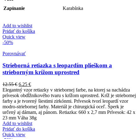
Zapínanie
Karabínka
Add to wishlist
Pridať do košíka
Quick view
-50%
Porovnávať
Strieborná retiazka s leopardím plieškom a
strieborným krížom uprostred
12.55
€
6.25
€
Elegantný vzor retiazky v striebornej farbe, na ktorej sa nachádza
prívesok obdĺžnikového tvaru s krížom uprostred. Kríž je striebornej
farby a je tvorený šiestimi zirkónmi. Prívesok tvorí leopardí vzor
modro-striebornej farby. Materiál je chirurgická oceľ. Šperk je
určený aj dámam, aj pánom. Retiazka: 660 x 2,7 mm Prívesok: 42 x
23 mm Váha 38g
Add to wishlist
Pridať do košíka
Quick view