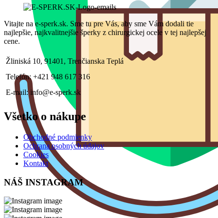
Vitajte na e-sperk.sk. Sme tu pre Vás, aby sme Vám dodali tie
najlepšie, najkvalitnejšie šperky z chirurgickej ocele v tej najlepšej
cene.
Žliniská 10, 91401, Trenčianska Teplá
Telefón: +421 948 617 316
E-mail: info@e-sperk.sk
Všetko o nákupe
Obchodné podmienky
Ochrana osobných údajov
Cookies
Kontakt
NÁŠ INSTAGRAM