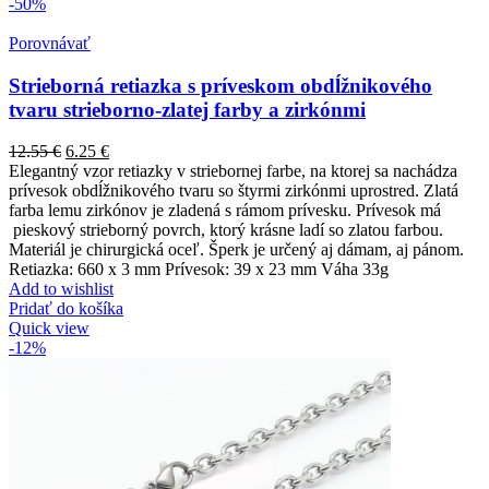
-50%
Porovnávať
Strieborná retiazka s príveskom obdĺžnikového
tvaru strieborno-zlatej farby a zirkónmi
12.55
€
6.25
€
Elegantný vzor retiazky v striebornej farbe, na ktorej sa nachádza
prívesok obdĺžnikového tvaru so štyrmi zirkónmi uprostred. Zlatá
farba lemu zirkónov je zladená s rámom prívesku. Prívesok má
pieskový strieborný povrch, ktorý krásne ladí so zlatou farbou.
Materiál je chirurgická oceľ. Šperk je určený aj dámam, aj pánom.
Retiazka: 660 x 3 mm Prívesok: 39 x 23 mm Váha 33g
Add to wishlist
Pridať do košíka
Quick view
-12%