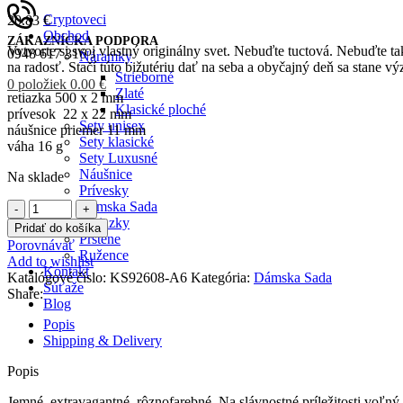
Cryptoveci
20.83
€
Obchod
ZÁKAZNÍCKA PODPORA
Vytvorte si svoj vlastný originálny svet. Nebuďte tuctová. Nebuďte t
0948 617 316
Náramky
na radosť. Stačí túto bižutériu dať na seba a obyčajný deň sa stane
Strieborné
0
položiek
0.00
€
Zlaté
retiazka 500 x 2 mm
Klasické ploché
prívesok 22 x 22 mm
Sety unisex
náušnice priemer 11 mm
Sety klasické
váha 16 g
Sety Luxusné
Náušnice
Na sklade
Prívesky
množstvo
Dámska Sada
Set
Retiazky
Pridať do košíka
-
Prstene
Porovnávať
Náušnice
Ružence
Add to wishlist
a
Kontakt
Katalógové číslo:
KS92608-A6
Kategória:
Dámska Sada
retiazka
Súťaže
Share:
s
Blog
príveskom
Popis
Prihlásenie / Registrácia
v
Shipping & Delivery
Želania
perleti
0
Porovnávať
Popis
Jemné, extravagantné, rôznofarebné. Na slávnostné príležitosti,voľný 