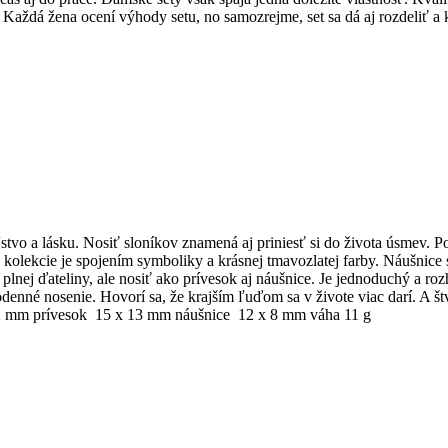
 Každá žena ocení výhody setu, no samozrejme, set sa dá aj rozdeliť a
vo a lásku. Nosiť sloníkov znamená aj priniesť si do života úsmev. Podľ
lekcie je spojením symboliky a krásnej tmavozlatej farby. Náušnice 
plnej ďateliny, ale nosiť ako prívesok aj náušnice. Je jednoduchý a roz
odenné nosenie. Hovorí sa, že krajším ľuďom sa v živote viac darí. A š
x 2 mm prívesok 15 x 13 mm náušnice 12 x 8 mm váha 11 g