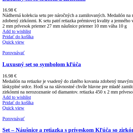
16.98
€
Nádherná kolekcia setu pre náročných a zamilovaných. Medailón na r
zdobený zirkónmi. K setu patrí retiazka prémiovej kvality a jemného
2 mm prívesok priemer 27 mm náušnice priemer 10 mm váha 10 g
Add to wishlist
Pridať do košíka
Quick view
Porovnávať
Luxusný set so symbolom kľúča
16.98
€
Medailón na retiazke je vsadený do zlatého kovania zdobený tmavými
láskyplné srdce. Hodí sa na slávnostné chvíle hlavne pre mladé zami
zirkónmi na nerozoznanie od diamantov. retiazka 450 x 2 mm príves
Add to wishlist
Pridať do košíka
Quick view
Porovnávať
Set – Náušnice a retiazka s príveskom Kľúča so zirkón