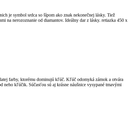
ich je symbol srdca so šípom ako znak nekonečnej lásky. Tiež
mi na nerozoznanie od diamantov. Ideálny dar z lásky. retiazka 450 x
 zlatej farby, ktorému dominujú kľúč. Kľúč odomyká zámok a otvára
á od neho kľúčik. Súčasťou sú aj krásne náušnice vysypané tmavými