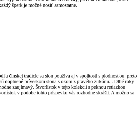
 každý šperk je možné nosiť samostatne.
a čínskej tradície sa slon používa aj v spojitosti s plodnosťou, preto
sú doplnené príveskom slona s okom z pravého zirkónu. . Dlhé roky
hodne zaujímavý. Štvorlístok v tejto kolekcii s peknou retiazkou
tvorlístok v podobe tohto príspevku vás rozhodne skrášli. A možno sa