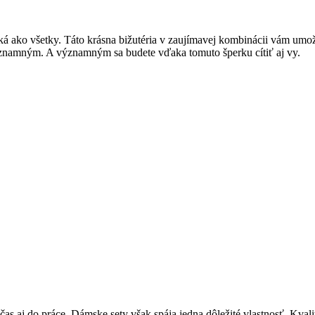
aká ako všetky. Táto krásna bižutéria v zaujímavej kombinácii vám umo
 významným. A významným sa budete vďaka tomuto šperku cítiť aj vy.
čas aj do práce. Dámske sety však spája jedna dôležité vlastnosť. Kval