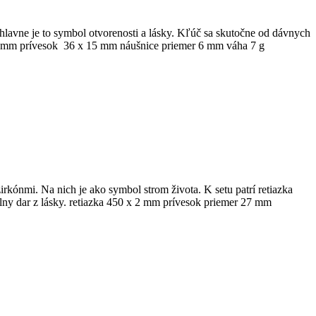
 hlavne je to symbol otvorenosti a lásky. Kľúč sa skutočne od dávnych
 x 2 mm prívesok 36 x 15 mm náušnice priemer 6 mm váha 7 g
rkónmi. Na nich je ako symbol strom života. K setu patrí retiazka
lny dar z lásky. retiazka 450 x 2 mm prívesok priemer 27 mm