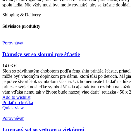
spolu ladia. Nie vždy musí byť motív rovnaký, aby sa krásne dopĺňal.
Shipping & Delivery
Súvisiace produkty
Porovnávať
Dámsky set so slonmi pre šťastie
14.03
€
Slon so zdvihnutým chobotom podľa feng shiu prináša šťastie, priateľst
môže byť vhodným doplnkom pre dámu, ktorá túži po deťoch. Mágia ko
je práve štvorlístok symbolom šťastia. Už ho nemusíte hľadať na lúke 
prinesie svojej nositeľke symbol šťastia aj atraktívnu ozdobu na každ
vám vďaka nemu tak v živote bude naozaj viac dariť. retiazka 450 
Add to wishlist
Pridať do košíka
Quick view
Porovnávať
Luxusný set so srdcom a zirkónmi