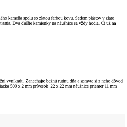
dného kameňa spolu so zlatou farbou kovu. Sedem plástov v zlate
stia. Dva ďalšie kamienky na náušnice sa vždy hodia. Či už na
ni vyniknúť. Zanechajte bežnú rutinu dňa a spravte si z neho dôvod
 retiazka 500 x 2 mm prívesok 22 x 22 mm náušnice priemer 11 mm