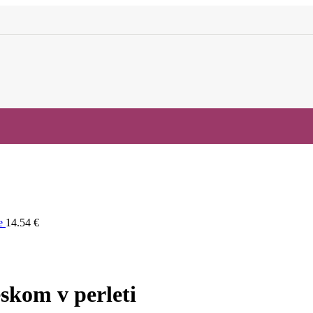
be
14.54
€
eskom v perleti