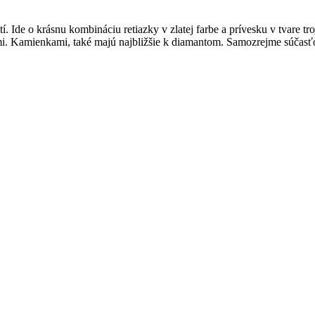
de o krásnu kombináciu retiazky v zlatej farbe a prívesku v tvare trojlíst
. Kamienkami, také majú najbližšie k diamantom. Samozrejme súčasťou