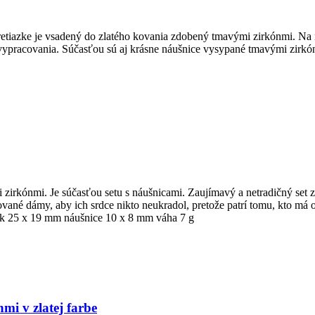
etiazke je vsadený do zlatého kovania zdobený tmavými zirkónmi. Na n
 vypracovania. Súčasťou sú aj krásne náušnice vysypané tmavými zirkón
 zirkónmi. Je súčasťou setu s náušnicami. Zaujímavý a netradičný set
lované dámy, aby ich srdce nikto neukradol, pretože patrí tomu, kto m
ok 25 x 19 mm náušnice 10 x 8 mm váha 7 g
mi v zlatej farbe