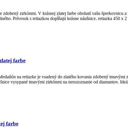
je zdobený zirkónmi. V krásnej zlatej farbe obohatí vašu šperkovnicu a
jediného. Prívesok s retiazkou dopĺňajú krásne náušnice. retiazka 450
latej farbe
Medailón na retiazke je vsadený do zlatého kovania zdobený tmavými zi
ušnice vysypané tmavými zirkónmi na nerozoznanie od diamantov. Ideá
ej farbe