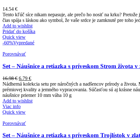
14.54
€
Tento kľúč síce nikam nepasuje, ale prečo ho nosiť na krku? Pretože 
čias spája s láskou ako symbol, že vaše srdce je zamknuté pre toho 
Add to wishlist
Pridať do košíka
Quick view
-60%
Vypredané
Porovnávať
Set – Náušnice a retiazka s príveskom Strom života v z
16.98
€
6.79
€
Nádherná kolekcia setu pre náročných a nadšencov prírody a života. 
prémiovej kvality a jemného vypracovania. Súčasťou sú aj krásne ná
náušnice priemer 10 mm váha 10 g
Add to wishlist
Viac info
Quick view
Porovnávať
Set – Náušnice a retiazka s príveskom Trojlístok v zlat