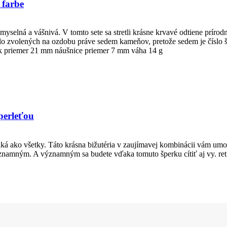
 farbe
myselná a vášnivá. V tomto sete sa stretli krásne krvavé odtiene príro
volených na ozdobu práve sedem kameňov, pretože sedem je číslo šťa
sok priemer 21 mm náušnice priemer 7 mm váha 14 g
 perleťou
ká ako všetky. Táto krásna bižutéria v zaujímavej kombinácii vám umož
e významným. A významným sa budete vďaka tomuto šperku cítiť aj vy.