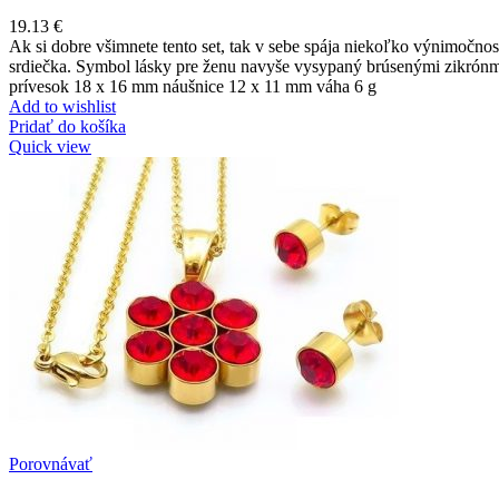
19.13
€
Ak si dobre všimnete tento set, tak v sebe spája niekoľko výnimočností. I
srdiečka. Symbol lásky pre ženu navyše vysypaný brúsenými zikrónmi
prívesok 18 x 16 mm náušnice 12 x 11 mm váha 6 g
Add to wishlist
Pridať do košíka
Quick view
Porovnávať