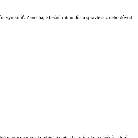
žni vyniknúť. Zanechajte bežnú rutinu dňa a spravte si z neho dôvod
itné vypracovanie a kombinácia retiazky, prívesku a náušníc, ktoré