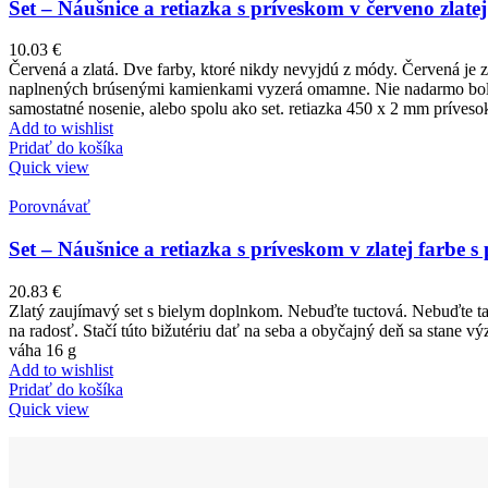
Set – Náušnice a retiazka s príveskom v červeno zlatej
10.03
€
Červená a zlatá. Dve farby, ktoré nikdy nevyjdú z módy. Červená je z
naplnených brúsenými kamienkami vyzerá omamne. Nie nadarmo bolo z
samostatné nosenie, alebo spolu ako set. retiazka 450 x 2 mm príve
Add to wishlist
Pridať do košíka
Quick view
Porovnávať
Set – Náušnice a retiazka s príveskom v zlatej farbe s
20.83
€
Zlatý zaujímavý set s bielym doplnkom. Nebuďte tuctová. Nebuďte ta
na radosť. Stačí túto bižutériu dať na seba a obyčajný deň sa stan
váha 16 g
Add to wishlist
Pridať do košíka
Quick view