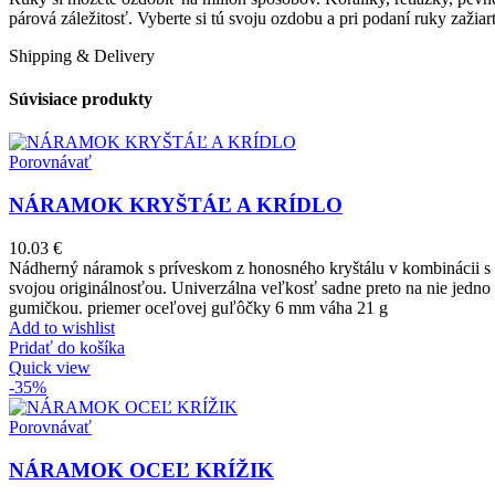
párová záležitosť. Vyberte si tú svoju ozdobu a pri podaní ruky zaž
Shipping & Delivery
Súvisiace produkty
Porovnávať
NÁRAMOK KRYŠTÁĽ A KRÍDLO
10.03
€
Nádherný náramok s príveskom z honosného kryštálu v kombinácii s k
svojou originálnosťou. Univerzálna veľkosť sadne preto na nie jedno 
gumičkou. priemer oceľovej guľôčky 6 mm váha 21 g
Add to wishlist
Pridať do košíka
Quick view
-35%
Porovnávať
NÁRAMOK OCEĽ KRÍŽIK