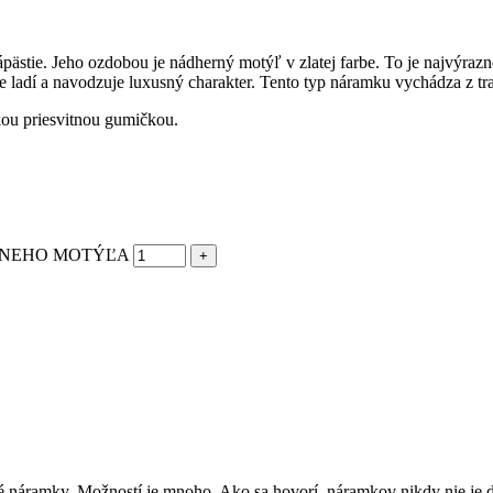
pästie. Jeho ozdobou je nádherný motýľ v zlatej farbe. To je najvýra
ebe ladí a navodzuje luxusný charakter. Tento typ náramku vychádza z 
kou priesvitnou gumičkou.
SNEHO MOTÝĽA
né náramky. Možností je mnoho. Ako sa hovorí, náramkov nikdy nie je 