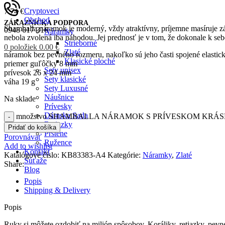
Cryptoveci
7.74
€
Obchod
ZÁKAZNÍCKA PODPORA
Shamballa náramok je moderný, vždy atraktívny, príjemne masíruje zá
0948 617 316
Náramky
nebola zvolená iba náhodou. Jej prednosť je v tom, že dokonale k s
Strieborné
0
položiek
0.00
€
Zlaté
náramok bez pevného rozmeru, nakoľko sú jeho časti spojené elastic
Klasické ploché
priemer guľôčky 8 mm
Sety unisex
prívesok 26 x 24 mm
Sety klasické
váha 19 g
Sety Luxusné
Náušnice
Na sklade
Prívesky
Dámska Sada
množstvo SHAMBALLA NÁRAMOK S PRÍVESKOM KRÁ
Retiazky
Pridať do košíka
Prstene
Porovnávať
Ružence
Add to wishlist
Kontakt
Katalógové číslo:
KB83383-A4
Kategórie:
Náramky
,
Zlaté
Súťaže
Share:
Blog
Popis
Prihlásenie / Registrácia
Shipping & Delivery
Želania
0
Porovnávať
Popis
Ruky si môžete ozdobiť na milión spôsobov. Koráliky, retiazky, pev