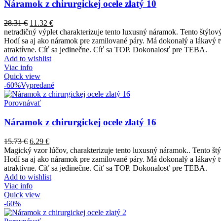
Náramok z chirurgickej ocele zlatý 10
28.31
€
11.32
€
netradičný výplet charakterizuje tento luxusný náramok. Tento štýlo
Hodí sa aj ako náramok pre zamilované páry. Má dokonalý a lákavý tva
atraktívne. Cíť sa jedinečne. Cíť sa TOP. Dokonalosť pre TEBA.
Add to wishlist
Viac info
Quick view
-60%
Vypredané
Porovnávať
Náramok z chirurgickej ocele zlatý 16
15.73
€
6.29
€
Magický vzor lúčov, charakterizuje tento luxusný náramok.. Tento št
Hodí sa aj ako náramok pre zamilované páry. Má dokonalý a lákavý tva
atraktívne. Cíť sa jedinečne. Cíť sa TOP. Dokonalosť pre TEBA.
Add to wishlist
Viac info
Quick view
-60%