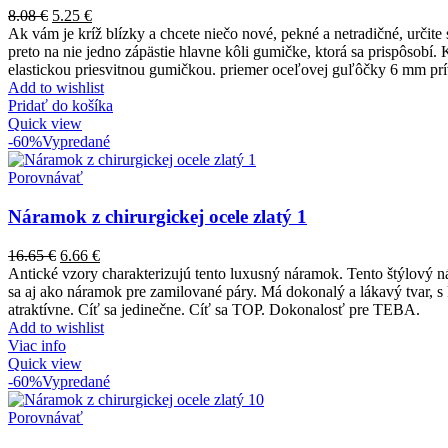
8.08
€
5.25
€
Ak vám je kríž blízky a chcete niečo nové, pekné a netradičné, určit
preto na nie jedno zápästie hlavne kôli gumičke, ktorá sa prispôsobí.
elastickou priesvitnou gumičkou. priemer oceľovej guľôčky 6 mm pr
Add to wishlist
Pridať do košíka
Quick view
-60%
Vypredané
Porovnávať
Náramok z chirurgickej ocele zlatý 1
16.65
€
6.66
€
Antické vzory charakterizujú tento luxusný náramok. Tento štýlový n
sa aj ako náramok pre zamilované páry. Má dokonalý a lákavý tvar, s 
atraktívne. Cíť sa jedinečne. Cíť sa TOP. Dokonalosť pre TEBA.
Add to wishlist
Viac info
Quick view
-60%
Vypredané
Porovnávať