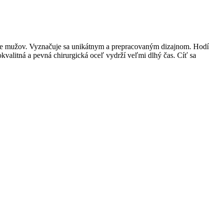
j pre mužov. Vyznačuje sa unikátnym a prepracovaným dizajnom. Hodí
kvalitná a pevná chirurgická oceľ vydrží veľmi dlhý čas. Cíť sa