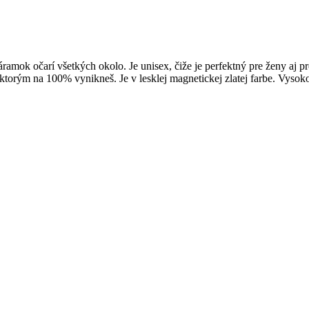
áramok očarí všetkých okolo. Je unisex, čiže je perfektný pre ženy a
ktorým na 100% vynikneš. Je v lesklej magnetickej zlatej farbe. Vysoko