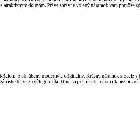
iarte atraktívnym dojmom. Práve správne volený náramok vám pomôže sp
rídlom je obľúbený moderný a originálny. Krásny náramok z ocele v ko
zápästie hlavne kvôli gumičke ktorá sa prispôsobí. náramok bez pevnéh