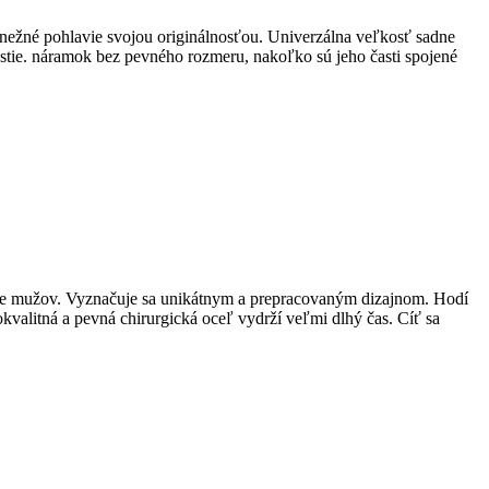
é nežné pohlavie svojou originálnosťou. Univerzálna veľkosť sadne
ápästie. náramok bez pevného rozmeru, nakoľko sú jeho časti spojené
j pre mužov. Vyznačuje sa unikátnym a prepracovaným dizajnom. Hodí
kvalitná a pevná chirurgická oceľ vydrží veľmi dlhý čas. Cíť sa