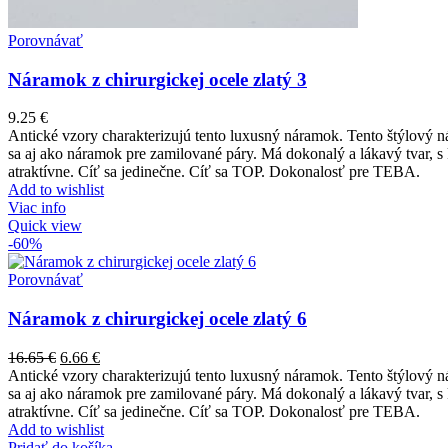
Porovnávať
Náramok z chirurgickej ocele zlatý 3
9.25
€
Antické vzory charakterizujú tento luxusný náramok. Tento štýlový n
sa aj ako náramok pre zamilované páry. Má dokonalý a lákavý tvar, s 
atraktívne. Cíť sa jedinečne. Cíť sa TOP. Dokonalosť pre TEBA.
Add to wishlist
Viac info
Quick view
-60%
Porovnávať
Náramok z chirurgickej ocele zlatý 6
16.65
€
6.66
€
Antické vzory charakterizujú tento luxusný náramok. Tento štýlový n
sa aj ako náramok pre zamilované páry. Má dokonalý a lákavý tvar, s 
atraktívne. Cíť sa jedinečne. Cíť sa TOP. Dokonalosť pre TEBA.
Add to wishlist
Pridať do košíka