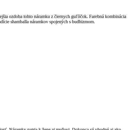
znejšia ozdoba tohto náramku z čiernych guľôčok. Farebná kombinácia
tradície shamballa náramkov spojených s budhizmom.
dosť. Náramky patria k žene aj mužovi. Dokonca sú vhodné aj ako