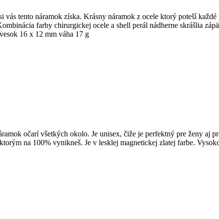
e si vás tento náramok získa. Krásny náramok z ocele ktorý poteší každ
 Kombinácia farby chirurgickej ocele a shell perál nádherne skrášlia z
ívesok 16 x 12 mm váha 17 g
áramok očarí všetkých okolo. Je unisex, čiže je perfektný pre ženy a
ktorým na 100% vynikneš. Je v lesklej magnetickej zlatej farbe. Vysoko