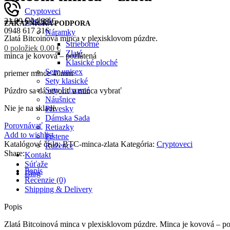
Cryptoveci
Obchod
21.99
€
14.99
€
ZÁKAZNÍCKA PODPORA
0948 617 316
Náramky
Zlatá Bitcoinová minca v plexisklovom púzdre.
Strieborné
0
položiek
0.00
€
Zlaté
minca je kovová – pozlátená
Klasické ploché
Sety unisex
priemer mince 40mm
Sety klasické
Sety Luxusné
Púzdro sa dá otvoriť a minca vybrať
Náušnice
Nie je na sklade
Prívesky
Dámska Sada
Porovnávať
Retiazky
Add to wishlist
Prstene
Katalógové číslo:
BTC-minca-zlata
Kategória:
Cryptoveci
Ružence
Share:
Kontakt
Súťaže
Popis
Blog
Recenzie (0)
Shipping & Delivery
Prihlásenie / Registrácia
Želania
Popis
0
Porovnávať
Zlatá Bitcoinová minca v plexisklovom púzdre. Minca je kovová – po