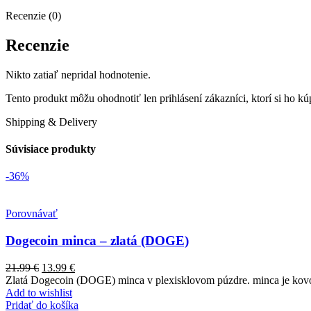
Recenzie (0)
Recenzie
Nikto zatiaľ nepridal hodnotenie.
Tento produkt môžu ohodnotiť len prihlásení zákazníci, ktorí si ho kúp
Shipping & Delivery
Súvisiace produkty
-36%
Porovnávať
Dogecoin minca – zlatá (DOGE)
21.99
€
13.99
€
Zlatá Dogecoin (DOGE) minca v plexisklovom púzdre. minca je kovo
Add to wishlist
Pridať do košíka