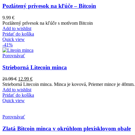
Pozlátený prívesok na kľúče – Bitcoin
9.99
€
Pozlátený prívesok na kľúče s motívom Bitcoin
Add to wishlist
Pridať do košíka
Quick view
-41%
Porovnávať
Strieborná Litecoin minca
21.99
€
12.99
€
Strieborná Litecoin minca. Minca je kovová, Priemer mince je 40mm.
Add to wishlist
Pridať do košíka
Quick view
Porovnávať
Zlatá Bitcoin minca v okrúhlom plexisklovom obale