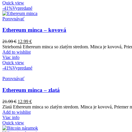
Quick view
-41%
Vypredané
Porovnávať
Ethereum minca – kovová
21.99
€
12.99
€
Strieborná Ethereum minca so zlatým stredom. Minca je kovová, Prie
Add to wishlist
Viac info
Quick view
-41%
Vypredané
Porovnávať
Ethereum minca – zlatá
21.99
€
12.99
€
Zlatá Ethereum minca so zlatým stredom. Minca je kovová, Priemer m
Add to wishlist
Viac info
Quick view