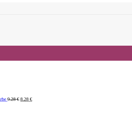
arbe
9.28
€
8.28
€