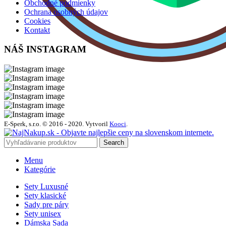
Obchodné podmienky
Ochrana osobných údajov
Cookies
Kontakt
NÁŠ INSTAGRAM
E-Sperk, s.r.o. © 2016 - 2020.
Vytvoril
Kooci
.
Search
Menu
Kategórie
Sety Luxusné
Sety klasické
Sady pre páry
Sety unisex
Dámska Sada