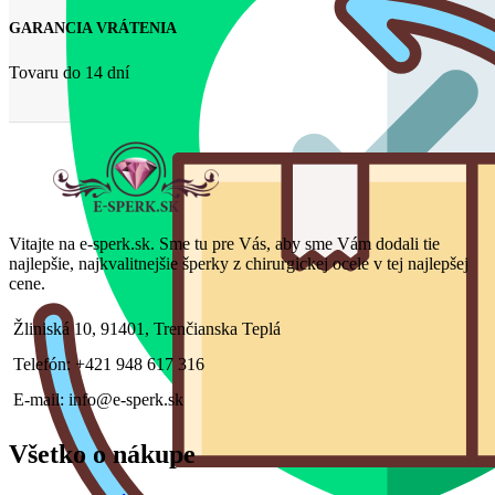
GARANCIA VRÁTENIA
Tovaru do 14 dní
Vitajte na e-sperk.sk. Sme tu pre Vás, aby sme Vám dodali tie
najlepšie, najkvalitnejšie šperky z chirurgickej ocele v tej najlepšej
cene.
Žliniská 10, 91401, Trenčianska Teplá
Telefón: +421 948 617 316
E-mail: info@e-sperk.sk
Všetko o nákupe