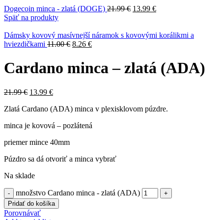
Dogecoin minca - zlatá (DOGE)
21.99
€
13.99
€
Späť na produkty
Dámsky kovový masívnejší náramok s kovovými korálikmi a
hviezdičkami
11.00
€
8.26
€
Cardano minca – zlatá (ADA)
21.99
€
13.99
€
Zlatá Cardano (ADA) minca v plexisklovom púzdre.
minca je kovová – pozlátená
priemer mince 40mm
Púzdro sa dá otvoriť a minca vybrať
Na sklade
množstvo Cardano minca - zlatá (ADA)
Pridať do košíka
Porovnávať