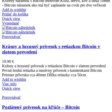
Kožený náramok s Bitcoin motívom Koža, drevo, kov a šírka 10mm
- Bitcoin náramok ako má byť zapínanie na cvok pre dve veľkosti
Add to wishlist
Pridať do košíka
Quick view
Vypredané
Porovnávať
Krásny a luxusný prívesok s retiazkou Bitcoin v
zlatom prevedení
19.90
€
Krásny a luxusný prívesok s retiazkou Bitcoin v zlatom prevedení
Pevná hrubá retiazka a masívny prívesok s kamienkami Bitcoin
Priemer prívesku cca 40mm Dĺžka retiazky cca 50cm
Add to wishlist
Viac info
Quick view
Porovnávať
Pozlátený prívesok na kľúče – Bitcoin