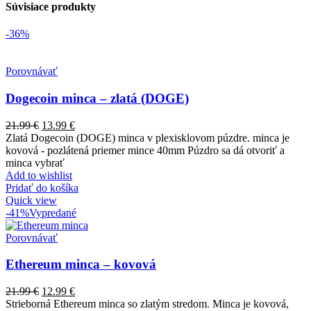
Súvisiace produkty
-36%
Porovnávať
Dogecoin minca – zlatá (DOGE)
21.99
€
13.99
€
Zlatá Dogecoin (DOGE) minca v plexisklovom púzdre. minca je
kovová - pozlátená priemer mince 40mm Púzdro sa dá otvoriť a
minca vybrať
Add to wishlist
Pridať do košíka
Quick view
-41%
Vypredané
Porovnávať
Ethereum minca – kovová
21.99
€
12.99
€
Strieborná Ethereum minca so zlatým stredom. Minca je kovová,