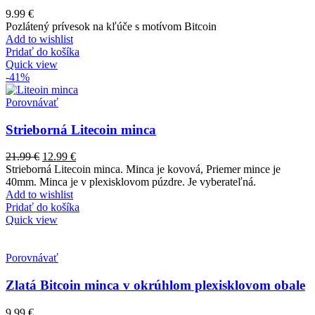
9.99
€
Pozlátený prívesok na kľúče s motívom Bitcoin
Add to wishlist
Pridať do košíka
Quick view
-41%
Porovnávať
Strieborná Litecoin minca
21.99
€
12.99
€
Strieborná Litecoin minca. Minca je kovová, Priemer mince je
40mm. Minca je v plexisklovom púzdre. Je vyberateľná.
Add to wishlist
Pridať do košíka
Quick view
Porovnávať
Zlatá Bitcoin minca v okrúhlom plexisklovom obale
9.99
€