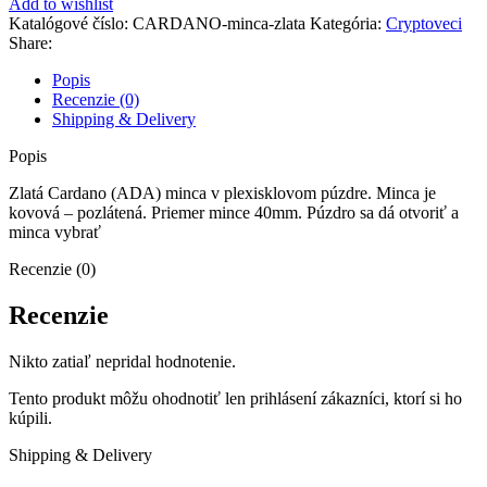
Add to wishlist
Katalógové číslo:
CARDANO-minca-zlata
Kategória:
Cryptoveci
Share:
Popis
Recenzie (0)
Shipping & Delivery
Popis
Zlatá Cardano (ADA) minca v plexisklovom púzdre. Minca je
kovová – pozlátená. Priemer mince 40mm. Púzdro sa dá otvoriť a
minca vybrať
Recenzie (0)
Recenzie
Nikto zatiaľ nepridal hodnotenie.
Tento produkt môžu ohodnotiť len prihlásení zákazníci, ktorí si ho
kúpili.
Shipping & Delivery