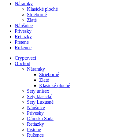
Náramky
Klasické ploché
Strieborné
Zlaté
Náušnice
Prívesky
Retiazky
Prstene
Ružence
Cryptoveci
Obchod
Náramky
Strieborné
Zlaté
Klasické ploché
Sety unisex
Sety klasické
Sety Luxusné
Náušnice
Prívesky
Dámska Sada
Retiazky
Prstene
Ružence