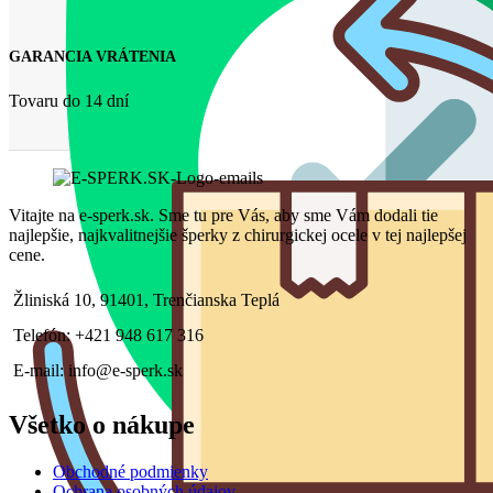
GARANCIA VRÁTENIA
Tovaru do 14 dní
Vitajte na e-sperk.sk. Sme tu pre Vás, aby sme Vám dodali tie
najlepšie, najkvalitnejšie šperky z chirurgickej ocele v tej najlepšej
cene.
Žliniská 10, 91401, Trenčianska Teplá
Telefón: +421 948 617 316
E-mail: info@e-sperk.sk
Všetko o nákupe
Obchodné podmienky
Ochrana osobných údajov