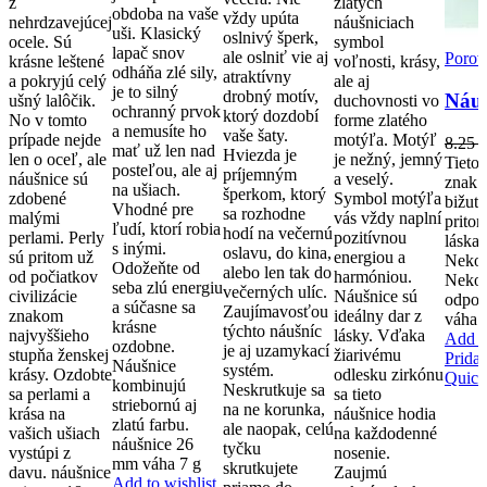
z
zlatých
obdoba na vaše
vždy upúta
nehrdzavejúcej
náušniciach
uši. Klasický
oslnivý šperk,
ocele. Sú
symbol
lapač snov
ale oslniť vie aj
Porov
krásne leštené
voľnosti, krásy,
odháňa zlé sily,
atraktívny
a pokryjú celý
ale aj
je to silný
drobný motív,
Náuš
ušný lalôčik.
duchovnosti vo
ochranný prvok
ktorý dozdobí
No v tomto
forme zlatého
a nemusíte ho
vaše šaty.
prípade nejde
motýľa. Motýľ
8.25
mať už len nad
Hviezda je
len o oceľ, ale
je nežný, jemný
Tieto
posteľou, ale aj
príjemným
náušnice sú
a veselý.
znak n
na ušiach.
šperkom, ktorý
zdobené
Symbol motýľa
bižuté
Vhodné pre
sa rozhodne
malými
vás vždy naplní
pritom
ľudí, ktorí robia
hodí na večernú
perlami. Perly
pozitívnou
láska,
s inými.
oslavu, do kina,
sú pritom už
energiou a
Nekone
Odožeňte od
alebo len tak do
od počiatkov
harmóniou.
Nekon
seba zlú energiu
večerných ulíc.
civilizácie
Náušnice sú
odpov
a súčasne sa
Zaujímavosťou
znakom
ideálny dar z
váha 
krásne
týchto náušníc
najvyššieho
lásky. Vďaka
Add to
ozdobne.
je aj uzamykací
stupňa ženskej
žiarivému
Prida
Náušnice
systém.
krásy. Ozdobte
odlesku zirkónu
Quick
kombinujú
Neskrutkuje sa
sa perlami a
sa tieto
striebornú aj
na ne korunka,
krása na
náušnice hodia
zlatú farbu.
ale naopak, celú
vašich ušiach
na každodenné
náušnice 26
tyčku
vystúpi z
nosenie.
mm váha 7 g
skrutkujete
davu. náušnice
Zaujmú
Add to wishlist