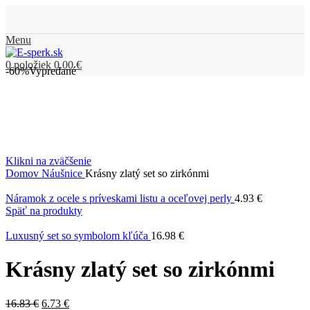
Menu
0
položiek
0.00
€
-60%
Vypredané
Klikni na zväčšenie
Domov
Náušnice
Krásny zlatý set so zirkónmi
Náramok z ocele s príveskami listu a oceľovej perly
4.93
€
Späť na produkty
Luxusný set so symbolom kľúča
16.98
€
Krásny zlatý set so zirkónmi
16.83
€
6.73
€