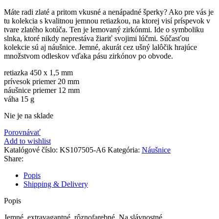
Máte radi zlaté a pritom vkusné a nenápadné šperky? Ako pre vás je
tu kolekcia s kvalitnou jemnou retiazkou, na ktorej visí príspevok v
tvare zlatého kotúča. Ten je lemovaný zirkónmi. Ide o symboliku
slnka, ktoré nikdy neprestáva žiariť svojimi lúčmi. Súčasťou
kolekcie sú aj náušnice. Jemné, akurát cez ušný lalôčik hrajúce
množstvom odleskov vďaka pásu zirkónov po obvode.
retiazka 450 x 1,5 mm
prívesok priemer 20 mm
náušnice priemer 12 mm
váha 15 g
Nie je na sklade
Porovnávať
Add to wishlist
Katalógové číslo:
KS107505-A6
Kategória:
Náušnice
Share:
Popis
Shipping & Delivery
Popis
Jemné, extravagantné, rôznofarebné. Na slávnostné