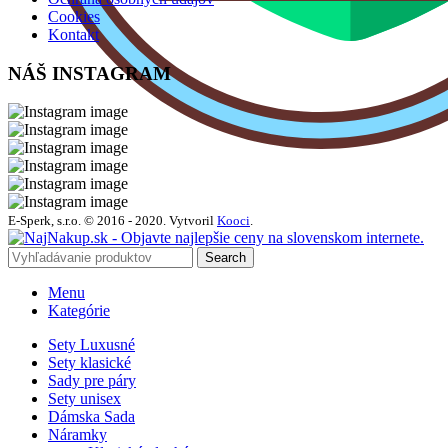
Cookies
Kontakt
NÁŠ INSTAGRAM
E-Sperk, s.r.o. © 2016 - 2020.
Vytvoril
Kooci
.
Search
Menu
Kategórie
Sety Luxusné
Sety klasické
Sady pre páry
Sety unisex
Dámska Sada
Náramky