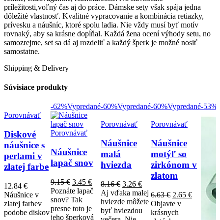
príležitosti,voľný čas aj do práce. Dámske sety však spája jedna
dôležité vlastnosť. Kvalitné vypracovanie a kombinácia retiazky,
prívesku a náušníc, ktoré spolu ladia. Nie vždy musí byť motív
rovnaký, aby sa krásne dopĺňal. Každá žena ocení výhody setu, no
samozrejme, set sa dá aj rozdeliť a každý šperk je možné nosiť
samostatne.
Shipping & Delivery
Súvisiace produkty
-62%
Vypredané
-60%
Vypredané
-60%
Vypredané
-53%
Porovnávať
Porovnávať
Porovnávať
Porovnávať
Diskové
Náušnice
Náušnice
náušnice s
Náušnice
malá
motýľ so
perlami v
lapač snov
hviezda
zirkónom v
zlatej farbe
zlatom
9.15
€
3.45
€
8.16
€
3.26
€
12.84
€
Poznáte lapač
Aj vďaka malej
Náušnice v
6.63
€
2.65
€
snov? Tak
hviezde môžete
zlatej farbev
Objavte v
presne toto je
byť hviezdou
podobe diskov
krásnych
jeho šperková
večera. Nie