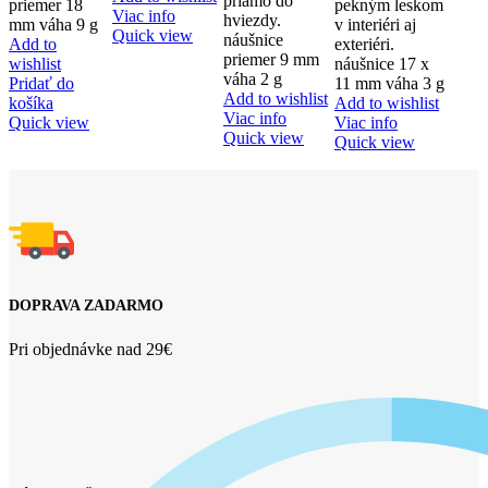
priamo do
priemer 18
pekným leskom
Viac info
hviezdy.
mm váha 9 g
v interiéri aj
Quick view
náušnice
Add to
exteriéri.
priemer 9 mm
wishlist
náušnice 17 x
váha 2 g
Pridať do
11 mm váha 3 g
Add to wishlist
košíka
Add to wishlist
Viac info
Quick view
Viac info
Quick view
Quick view
DOPRAVA ZADARMO
Pri objednávke nad 29€