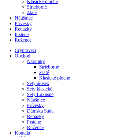
Klasické ploché
Strieborné
Zlaté
Náušnice
Prívesky
Retiazky
Prstene
Ružence
Cryptoveci
Obchod
Náramky
Strieborné
Zlaté
Klasické ploché
Sety unisex
Sety klasické
Sety Luxusné
Náušnice
Prívesky
Dámska Sada
Retiazky
Prstene
Ružence
Kontakt