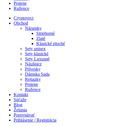
Prstene
Ružence
Cryptoveci
Obchod
Náramky
Strieborné
Zlaté
Klasické ploché
Sety unisex
Sety klasické
Sety Luxusné
Náušnice
Prívesky
Dámska Sada
Retiazky
Prstene
Ružence
Kontakt
Súťaže
Blog
Želania
Porovnávať
Prihlásenie / Registrácia