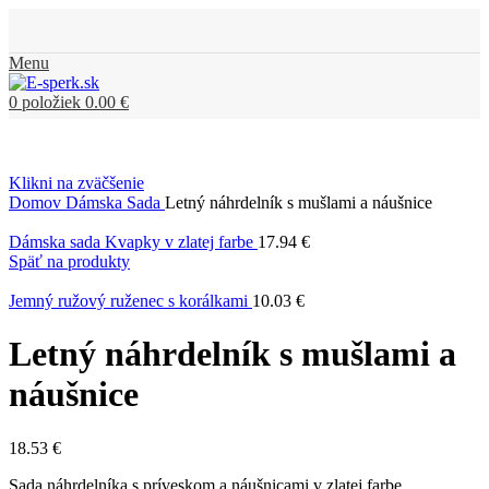
Menu
0
položiek
0.00
€
Klikni na zväčšenie
Domov
Dámska Sada
Letný náhrdelník s mušlami a náušnice
Dámska sada Kvapky v zlatej farbe
17.94
€
Späť na produkty
Jemný ružový ruženec s korálkami
10.03
€
Letný náhrdelník s mušlami a
náušnice
18.53
€
Sada náhrdelníka s príveskom a náušnicami v zlatej farbe