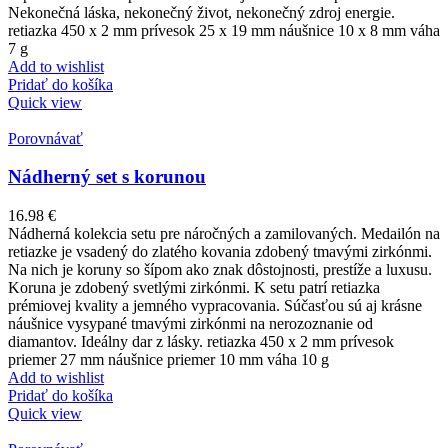
Nekonečná láska, nekonečný život, nekonečný zdroj energie.
retiazka 450 x 2 mm prívesok 25 x 19 mm náušnice 10 x 8 mm váha
7 g
Add to wishlist
Pridať do košíka
Quick view
Porovnávať
Nádherný set s korunou
16.98
€
Nádherná kolekcia setu pre náročných a zamilovaných. Medailón na
retiazke je vsadený do zlatého kovania zdobený tmavými zirkónmi.
Na nich je koruny so šípom ako znak dôstojnosti, prestíže a luxusu.
Koruna je zdobený svetlými zirkónmi. K setu patrí retiazka
prémiovej kvality a jemného vypracovania. Súčasťou sú aj krásne
náušnice vysypané tmavými zirkónmi na nerozoznanie od
diamantov. Ideálny dar z lásky. retiazka 450 x 2 mm prívesok
priemer 27 mm náušnice priemer 10 mm váha 10 g
Add to wishlist
Pridať do košíka
Quick view