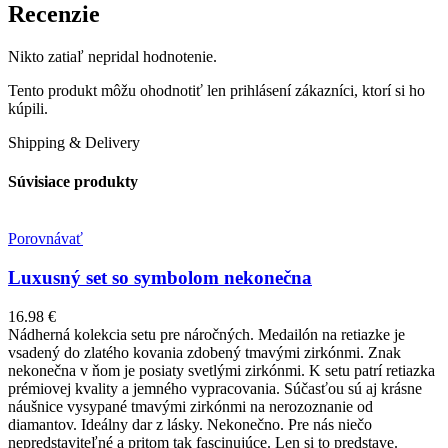
Recenzie
Nikto zatiaľ nepridal hodnotenie.
Tento produkt môžu ohodnotiť len prihlásení zákazníci, ktorí si ho
kúpili.
Shipping & Delivery
Súvisiace produkty
Porovnávať
Luxusný set so symbolom nekonečna
16.98
€
Nádherná kolekcia setu pre náročných. Medailón na retiazke je
vsadený do zlatého kovania zdobený tmavými zirkónmi. Znak
nekonečna v ňom je posiaty svetlými zirkónmi. K setu patrí retiazka
prémiovej kvality a jemného vypracovania. Súčasťou sú aj krásne
náušnice vysypané tmavými zirkónmi na nerozoznanie od
diamantov. Ideálny dar z lásky. Nekonečno. Pre nás niečo
nepredstaviteľné a pritom tak fascinujúce. Len si to predstave.