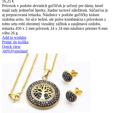
16.25
€
Prívesok v podobe deviatich guľôčok je určený pre dámy, ktoré
majú rady jedinečné šperky, žiadne tuctové záležitosti. Súčasťou je
aj prepracovaná retiazka. Náušnice v podobe guľôčky krásne
ozdobia ucho. Sú síce bežné, ale práve kombinácia s príveskom z
tohto setu robí ohromný vizuálny zážitok a zaujímavú ozdobu.
retiazka 450 x 2 mm prívesok 24 x 24 mm náušnice priemer 8 mm
váha 26 g
Add to wishlist
Pridať do košíka
Quick view
-60%
Vypredané