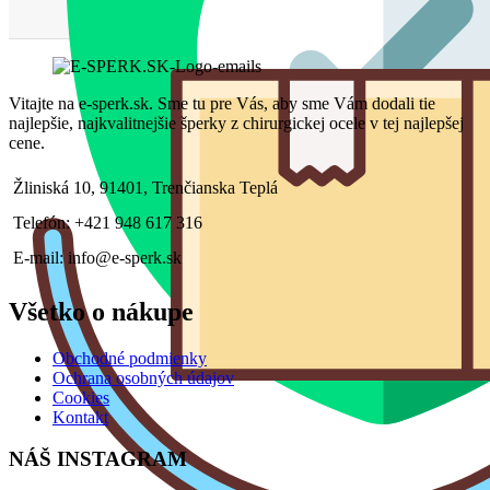
Vitajte na e-sperk.sk. Sme tu pre Vás, aby sme Vám dodali tie
najlepšie, najkvalitnejšie šperky z chirurgickej ocele v tej najlepšej
cene.
Žliniská 10, 91401, Trenčianska Teplá
Telefón: +421 948 617 316
E-mail: info@e-sperk.sk
Všetko o nákupe
Obchodné podmienky
Ochrana osobných údajov
Cookies
Kontakt
NÁŠ INSTAGRAM