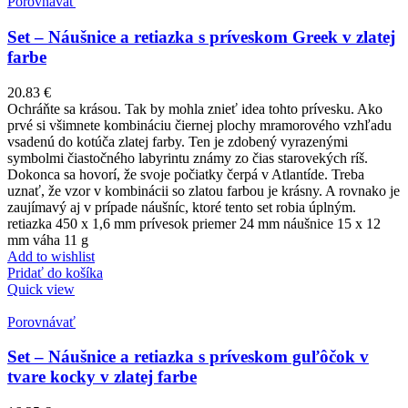
Porovnávať
Set – Náušnice a retiazka s príveskom Greek v zlatej
farbe
20.83
€
Ochráňte sa krásou. Tak by mohla znieť idea tohto prívesku. Ako
prvé si všimnete kombináciu čiernej plochy mramorového vzhľadu
vsadenú do kotúča zlatej farby. Ten je zdobený vyrazenými
symbolmi čiastočného labyrintu známy zo čias starovekých ríš.
Dokonca sa hovorí, že svoje počiatky čerpá v Atlantíde. Treba
uznať, že vzor v kombinácii so zlatou farbou je krásny. A rovnako je
zaujímavý aj v prípade náušníc, ktoré tento set robia úplným.
retiazka 450 x 1,6 mm prívesok priemer 24 mm náušnice 15 x 12
mm váha 11 g
Add to wishlist
Pridať do košíka
Quick view
Porovnávať
Set – Náušnice a retiazka s príveskom guľôčok v
tvare kocky v zlatej farbe