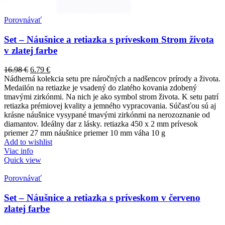
Porovnávať
Set – Náušnice a retiazka s príveskom Strom života
v zlatej farbe
16.98
€
6.79
€
Nádherná kolekcia setu pre náročných a nadšencov prírody a života.
Medailón na retiazke je vsadený do zlatého kovania zdobený
tmavými zirkónmi. Na nich je ako symbol strom života. K setu patrí
retiazka prémiovej kvality a jemného vypracovania. Súčasťou sú aj
krásne náušnice vysypané tmavými zirkónmi na nerozoznanie od
diamantov. Ideálny dar z lásky. retiazka 450 x 2 mm prívesok
priemer 27 mm náušnice priemer 10 mm váha 10 g
Add to wishlist
Viac info
Quick view
Porovnávať
Set – Náušnice a retiazka s príveskom v červeno
zlatej farbe