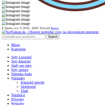
E-Sperk, s.r.o. © 2016 - 2020.
Vytvoril
Kooci
.
Search
Menu
Kategórie
Sety Luxusné
Sety klasické
Sady pre páry
Sety unisex
Dámska Sada
Náramky
Klasické ploché
Strieborné
Zlaté
Náušnice
Prívesky
Retiazky