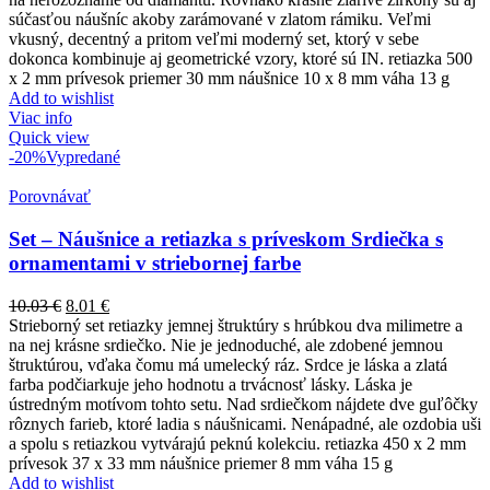
súčasťou náušníc akoby zarámované v zlatom rámiku. Veľmi
vkusný, decentný a pritom veľmi moderný set, ktorý v sebe
dokonca kombinuje aj geometrické vzory, ktoré sú IN. retiazka 500
x 2 mm prívesok priemer 30 mm náušnice 10 x 8 mm váha 13 g
Add to wishlist
Viac info
Quick view
-20%
Vypredané
Porovnávať
Set – Náušnice a retiazka s príveskom Srdiečka s
ornamentami v striebornej farbe
10.03
€
8.01
€
Strieborný set retiazky jemnej štruktúry s hrúbkou dva milimetre a
na nej krásne srdiečko. Nie je jednoduché, ale zdobené jemnou
štruktúrou, vďaka čomu má umelecký ráz. Srdce je láska a zlatá
farba podčiarkuje jeho hodnotu a trvácnosť lásky. Láska je
ústredným motívom tohto setu. Nad srdiečkom nájdete dve guľôčky
rôznych farieb, ktoré ladia s náušnicami. Nenápadné, ale ozdobia uši
a spolu s retiazkou vytvárajú peknú kolekciu. retiazka 450 x 2 mm
prívesok 37 x 33 mm náušnice priemer 8 mm váha 15 g
Add to wishlist