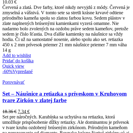
10.03
€
Červená a zlatá. Dve farby, ktoré nikdy nevyjdú z módy. Červená je
zmyselná a vášnivá. V tomto sete sa stretli krásne krvavé odtiene
prírodného kameňa spolu so zlatou farbou kovu. Sedem plástov v
zlate naplnených brúsenými kamienkami vyzerá omamne. Nie
nadarmo bolo zvolených na ozdobu práve sedem kameňov, pretože
sedem je číslo šťastia. Dva ďalšie kamienky na náušnice sa vždy
hodia. Či už na samostatné nosenie, alebo spolu ako set. retiazka
450 x 2 mm prívesok priemer 21 mm náušnice priemer 7 mm váha
14 g
Add to wishlist
Pridať do košíka
Quick view
-60%
Vypredané
Porovnávať
Set – Náušnice a retiazka s príveskom v Kruhovom
tvare Zirkón v zlatej farbe
18.36
€
7.34
€
Set pre náročných. Karabínka sa uchytáva na retiazku, ktorá
umožňuje prispôsobenie dĺžky retiazky. Ale dominantou je prívesok
v tvare kruhu ozdobený brúseným zirkónom. Prírodným kameňom
na nerozoznanie od diamantu. Rovnako krásne žiarivé zirkóny sú aj