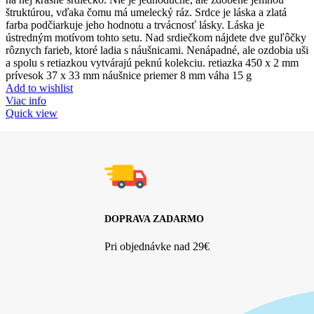
štruktúrou, vďaka čomu má umelecký ráz. Srdce je láska a zlatá
farba podčiarkuje jeho hodnotu a trvácnosť lásky. Láska je
ústredným motívom tohto setu. Nad srdiečkom nájdete dve guľôčky
rôznych farieb, ktoré ladia s náušnicami. Nenápadné, ale ozdobia uši
a spolu s retiazkou vytvárajú peknú kolekciu. retiazka 450 x 2 mm
prívesok 37 x 33 mm náušnice priemer 8 mm váha 15 g
Add to wishlist
Viac info
Quick view
DOPRAVA ZADARMO
Pri objednávke nad 29€