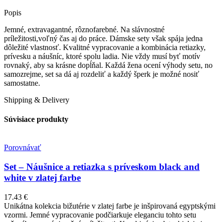
Popis
Jemné, extravagantné, rôznofarebné. Na slávnostné
príležitosti,voľný čas aj do práce. Dámske sety však spája jedna
dôležité vlastnosť. Kvalitné vypracovanie a kombinácia retiazky,
prívesku a náušníc, ktoré spolu ladia. Nie vždy musí byť motív
rovnaký, aby sa krásne dopĺňal. Každá žena ocení výhody setu, no
samozrejme, set sa dá aj rozdeliť a každý šperk je možné nosiť
samostatne.
Shipping & Delivery
Súvisiace produkty
Porovnávať
Set – Náušnice a retiazka s príveskom black and
white v zlatej farbe
17.43
€
Unikátna kolekcia bižutérie v zlatej farbe je inšpirovaná egyptskými
vzormi. Jemné vypracovanie podčiarkuje eleganciu tohto setu