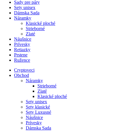
Sady pre páry
Sety unisex
Dámska Sada
Náramky
Klasické ploché
Strieborné
Zlaté
Náušnice
Prívesky
Retiazky
Prstene
Ružence
Cryptoveci
Obchod
Náramky
Strieborné
Zlaté
Klasické ploché
Sety unisex
Sety klasické
Sety Luxusné
Náušnice
Prívesky
Dámska Sada