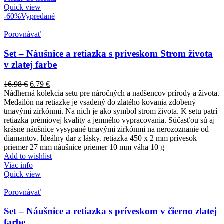
Quick view
-60%
Vypredané
Porovnávať
Set – Náušnice a retiazka s príveskom Strom života
v zlatej farbe
16.98
€
6.79
€
Nádherná kolekcia setu pre náročných a nadšencov prírody a života.
Medailón na retiazke je vsadený do zlatého kovania zdobený
tmavými zirkónmi. Na nich je ako symbol strom života. K setu patrí
retiazka prémiovej kvality a jemného vypracovania. Súčasťou sú aj
krásne náušnice vysypané tmavými zirkónmi na nerozoznanie od
diamantov. Ideálny dar z lásky. retiazka 450 x 2 mm prívesok
priemer 27 mm náušnice priemer 10 mm váha 10 g
Add to wishlist
Viac info
Quick view
Porovnávať
Set – Náušnice a retiazka s príveskom v čierno zlatej
farbe