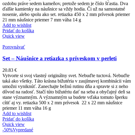
ozdobu práve sedem kameňov, pretože sedem je číslo šťastia. Dva
ďalšie kamienky na náušnice sa vždy hodia. Či už na samostatné
nosenie, alebo spolu ako set. retiazka 450 x 2 mm prívesok priemer
21 mm náušnice priemer 7 mm váha 14 g
Add to wishlist
Pridať do košíka
Quick view
Porovnávať
Set – Náušnice a retiazka s príveskom v perleti
20.83
€
Vytvorte si svoj vlastný originálny svet. Nebuďte tuctová. Nebuďte
taká ako všetky. Táto krásna bižutéria v zaujímavej kombinácii vám
umožni vyniknúť. Zanechajte bežnú rutinu dňa a spravte si z neho
dôvod na radosť. Stačí túto bižutériu dať na seba a obyčajný deň sa
stane významným. A významným sa budete vďaka tomuto šperku
cítiť aj vy. retiazka 500 x 2 mm prívesok 22 x 22 mm náušnice
priemer 11 mm váha 16 g
Add to wishlist
Pridať do košíka
Quick view
-50%
Vypredané