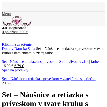
Menu
-60%
Vypredané
0
položiek
0.00
€
Klikni na zväčšenie
Domov
Dámska Sada
Set – Náušnice a retiazka s príveskom v tvare
kruhu s kamienkami v zlatej farbe
Set - Náušnice a retiazka s príveskom Strom života v zlatej farbe
16.98
€
6.79
€
Späť na produkty
Set – Náušnice a retiazka s príveskom v zlatej farbe s perleťou
20.83
€
Set – Náušnice a retiazka s
príveskom v tvare kruhu s