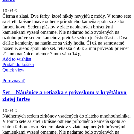
10.03
€
Čierna a zlatá. Dve farby, ktoré nikdy nevyjdú z módy. V tomto sete
sa stretli krásne tmavé odtiene prírodného kameňa spolu so zlatou
farbou kovu. Sedem plástov v zlate naplnených brúsenými
kamienkami vyzerá omamne. Nie nadarmo bolo zvolených na
ozdobu práve sedem kameňov, pretože sedem je číslo šťastia. Dva
ďalšie kamienky na náušnice sa vždy hodia. Či už na samostatné
nosenie, alebo spolu ako set. retiazka 450 x 2 mm prívesok priemer
21 mm náušnice priemer 7 mm váha 14 g
Add to wishlist
Pridať do košíka
Quick view
Porovnávať
Set – Náušnice a retiazka s príveskom v kryštálovo
zlatej farbe
10.03
€
Nádherných sedem zirkónov vsadených do zlatého mnohouholníka.
V tomto sete sa stretli krásne odtiene prírodného kameňa spolu so
zlatou farbou kovu. Sedem plástov v zlate naplnených brúsenými
kamienkami vyzerá omamne. Nie nadarmo bolo zvolených na