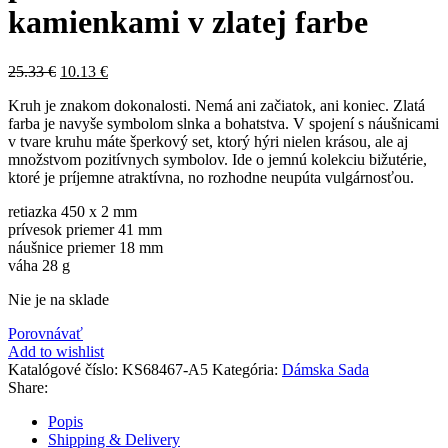
kamienkami v zlatej farbe
25.33
€
10.13
€
Kruh je znakom dokonalosti. Nemá ani začiatok, ani koniec. Zlatá
farba je navyše symbolom slnka a bohatstva. V spojení s náušnicami
v tvare kruhu máte šperkový set, ktorý hýri nielen krásou, ale aj
množstvom pozitívnych symbolov. Ide o jemnú kolekciu bižutérie,
ktoré je príjemne atraktívna, no rozhodne neupúta vulgárnosťou.
retiazka 450 x 2 mm
prívesok priemer 41 mm
náušnice priemer 18 mm
váha 28 g
Nie je na sklade
Porovnávať
Add to wishlist
Katalógové číslo:
KS68467-A5
Kategória:
Dámska Sada
Share:
Popis
Shipping & Delivery