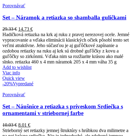
Porovnávať
Set – Náramok a retiazka so shamballa guličkami
29.33
€
14.73
€
Hadičková retiazka na krk aj ruku z pravej nerezovej ocele. Jemné
vypracovanie a vďaka eliminácii klasických očiek pôsobí tento set
veľmi atraktívne. Jeho súčasťou je aj guľôčkové zapínanie a
ozdobou retiazky na ruku aj krk sú drobné guľôčky z kovu a
guľôčky so zirkónmi. Vďaka nim sa rozžiarite krásou ako malé
slnko. retiazka 460 x 4 mm náramok 205 x 4 mm váha 35 g
Add to wishlist
Viac info
Quick view
-20%
Vypredané
Porovnávať
Set – Náušnice a retiazka s príveskom Srdiečka s
ornamentami v striebornej farbe
10.03
€
8.01
€
Strieborný set retiazky jemnej štruktúry s hrúbkou dva milimetre a
na nej krásne srdiečko. Nie je jednoduché, ale zdobené jemnou