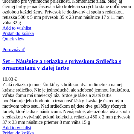
určeného pre výnimočné príležitosti. Kombinácie zlata, bielej aj
čiernej farby je nadčasová a táto kolekcia sa rýchlo stane obľúbenou
ozdobou každej ženy. Prívesok je dodávaný aj spolu s retiazkou.
retiazka 500 x 5 mm prívesok 35 x 23 mm náušnice 17 x 11 mm
váha 32 g
Add to wishlist
Pridať do košíka
Quick view
Porovnávať
Set – Náušnice a retiazka s príveskom Srdiečka s
ornamentami v zlatej farbe
10.03
€
Zlatá retiazka jemnej štruktúry s hrúbkou dva milimetre a na nej
krásne srdiečko. Nie je jednoduché, ale zdobené jemnou štruktúrou,
vďaka čomu má umelecký ráz. Srdce je láska a zlatá farba
podčiarkuje jeho hodnotu a trvácnosť lásky. Láska je ústredným
motívom tohto setu. Nad srdiečkom nájdete dve guľôčky rôznych
farieb, ktoré ladia s náušnicami. Nenápadné, ale ozdobia uši a spolu
s retiazkou vytvárajú peknú kolekciu. retiazka 450 x 2 mm prívesok
37 x 33 mm náušnice priemer 8 mm váha 15 g
Add to wishlist
Pridať do košíka