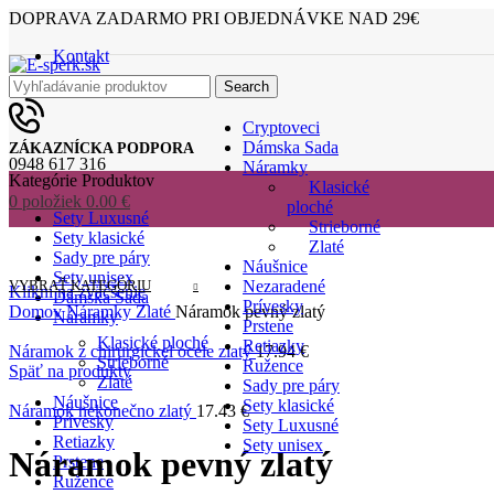
DOPRAVA ZADARMO PRI OBJEDNÁVKE NAD 29€
Kontakt
Search
Cryptoveci
Dámska Sada
ZÁKAZNÍCKA PODPORA
0948 617 316
Náramky
Kategórie Produktov
Klasické
0
položiek
0.00
€
ploché
Sety Luxusné
Strieborné
Sety klasické
Zlaté
Sady pre páry
Náušnice
Sety unisex
VYBRAŤ KATEGÓRIU
Nezaradené
Klikni na zväčšenie
Dámska Sada
Prívesky
Domov
Náramky
Zlaté
Náramok pevný zlatý
Náramky
Prstene
Klasické ploché
Retiazky
Náramok z chirurgickel ocele zlatý
17.94
€
Strieborné
Ružence
Späť na produkty
Zlaté
Sady pre páry
Náušnice
Sety klasické
Náramok nekonečno zlatý
17.43
€
Prívesky
Sety Luxusné
Retiazky
Sety unisex
Náramok pevný zlatý
Prstene
Ružence