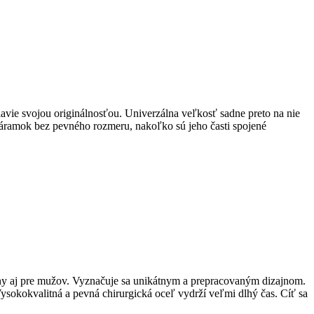
lavie svojou originálnosťou. Univerzálna veľkosť sadne preto na nie
. náramok bez pevného rozmeru, nakoľko sú jeho časti spojené
ženy aj pre mužov. Vyznačuje sa unikátnym a prepracovaným dizajnom.
Vysokokvalitná a pevná chirurgická oceľ vydrží veľmi dlhý čas. Cíť sa