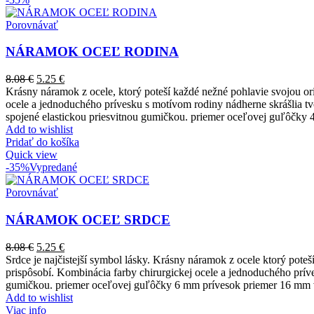
Porovnávať
NÁRAMOK OCEĽ RODINA
8.08
€
5.25
€
Krásny náramok z ocele, ktorý poteší každé nežné pohlavie svojou ori
ocele a jednoduchého prívesku s motívom rodiny nádherne skrášlia tv
spojené elastickou priesvitnou gumičkou. priemer oceľovej guľôčky
Add to wishlist
Pridať do košíka
Quick view
-35%
Vypredané
Porovnávať
NÁRAMOK OCEĽ SRDCE
8.08
€
5.25
€
Srdce je najčistejší symbol lásky. Krásny náramok z ocele ktorý pote
prispôsobí. Kombinácia farby chirurgickej ocele a jednoduchého príve
gumičkou. priemer oceľovej guľôčky 6 mm prívesok priemer 16 mm 
Add to wishlist
Viac info