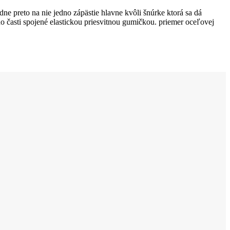
e preto na nie jedno zápästie hlavne kvôli šnúrke ktorá sa dá
o časti spojené elastickou priesvitnou gumičkou. priemer oceľovej