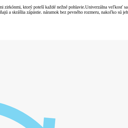
 zirkónmi, ktorý poteší každé nežné pohlavie.Univerzálna veľkosť sadn
ňajú a skrášlia zápästie. náramok bez pevného rozmeru, nakoľko sú jeh