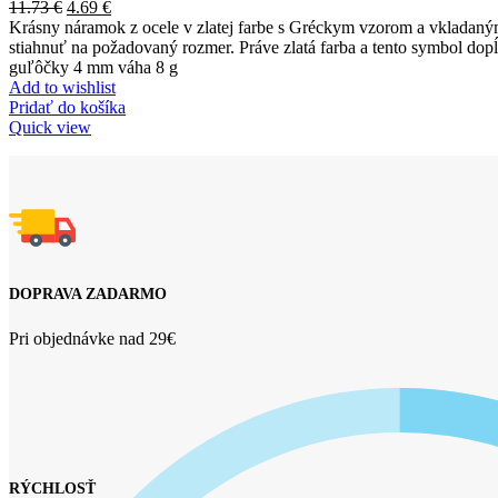
11.73
€
4.69
€
Krásny náramok z ocele v zlatej farbe s Gréckym vzorom a vkladanými
stiahnuť na požadovaný rozmer. Práve zlatá farba a tento symbol dopĺ
guľôčky 4 mm váha 8 g
Add to wishlist
Pridať do košíka
Quick view
DOPRAVA ZADARMO
Pri objednávke nad 29€
RÝCHLOSŤ