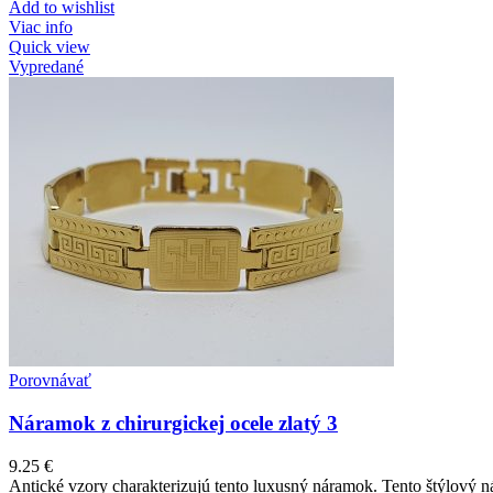
Add to wishlist
Viac info
Quick view
Vypredané
Porovnávať
Náramok z chirurgickej ocele zlatý 3
9.25
€
Antické vzory charakterizujú tento luxusný náramok. Tento štýlový n