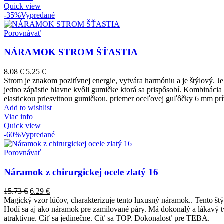
Quick view
-35%
Vypredané
Porovnávať
NÁRAMOK STROM ŠŤASTIA
8.08
€
5.25
€
Strom je znakom pozitívnej energie, vytvára harmóniu a je štýlový. 
jedno zápästie hlavne kvôli gumičke ktorá sa prispôsobí. Kombinácia f
elastickou priesvitnou gumičkou. priemer oceľovej guľôčky 6 mm pr
Add to wishlist
Viac info
Quick view
-60%
Vypredané
Porovnávať
Náramok z chirurgickej ocele zlatý 16
15.73
€
6.29
€
Magický vzor lúčov, charakterizuje tento luxusný náramok.. Tento št
Hodí sa aj ako náramok pre zamilované páry. Má dokonalý a lákavý tva
atraktívne. Cíť sa jedinečne. Cíť sa TOP. Dokonalosť pre TEBA.