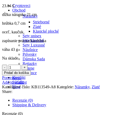
Cryptoveci
23.04
€
Obchod
dĺžka náramka 21 cm
Náramky
Strieborné
hrúbka 0,7 cm
Zlaté
Klasické ploché
oceľ, kaučuk,
Sety unisex
Sety klasické
zapínanie pracka/karabínka
Sety Luxusné
váha 43 g
Náušnice
Prívesky
Na sklade
Dámska Sada
Retiazky
množstvo
Prstene
Náramok
Ružence
Pridať do košíka
pevný
Kontakt
Porovnávať
zlatý
Súťaže
Add to wishlist
Blog
Katalógové číslo:
KB113549-A8
Kategórie:
Náramky
,
Zlaté
Share:
Prihlásenie / Registrácia
Želania
Recenzie (0)
0
Porovnávať
Shipping & Delivery
Recenzie (0)