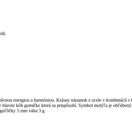
ili.
tívnou energiou a harmóniou. Krásny náramok z ocele v kombinácií s b
tie hlavne kôli gumičke ktorá sa prispôsobí. Symbol motýľa je obľúbe
j guľôčky 5 mm váha 3 g