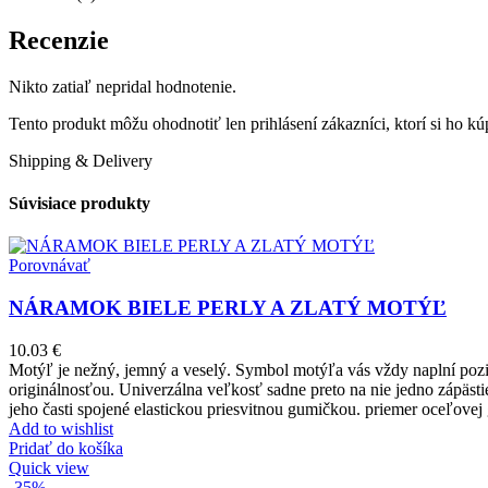
Recenzie
Nikto zatiaľ nepridal hodnotenie.
Tento produkt môžu ohodnotiť len prihlásení zákazníci, ktorí si ho kúp
Shipping & Delivery
Súvisiace produkty
Porovnávať
NÁRAMOK BIELE PERLY A ZLATÝ MOTÝĽ
10.03
€
Motýľ je nežný, jemný a veselý. Symbol motýľa vás vždy naplní pozi
originálnosťou. Univerzálna veľkosť sadne preto na nie jedno zápäs
jeho časti spojené elastickou priesvitnou gumičkou. priemer oceľove
Add to wishlist
Pridať do košíka
Quick view
-35%