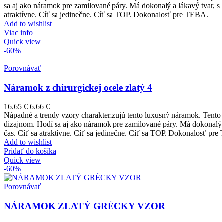
sa aj ako náramok pre zamilované páry. Má dokonalý a lákavý tvar, s 
atraktívne. Cíť sa jedinečne. Cíť sa TOP. Dokonalosť pre TEBA.
Add to wishlist
Viac info
Quick view
-60%
Porovnávať
Náramok z chirurgickej ocele zlatý 4
16.65
€
6.66
€
Nápadné a trendy vzory charakterizujú tento luxusný náramok. Tento 
dizajnom. Hodí sa aj ako náramok pre zamilované páry. Má dokonalý a
čas. Cíť sa atraktívne. Cíť sa jedinečne. Cíť sa TOP. Dokonalosť pr
Add to wishlist
Pridať do košíka
Quick view
-60%
Porovnávať
NÁRAMOK ZLATÝ GRÉCKY VZOR