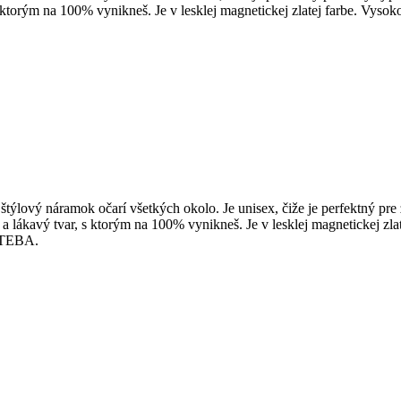
ktorým na 100% vynikneš. Je v lesklej magnetickej zlatej farbe. Vysoko
štýlový náramok očarí všetkých okolo. Je unisex, čiže je perfektný p
 lákavý tvar, s ktorým na 100% vynikneš. Je v lesklej magnetickej zlat
e TEBA.