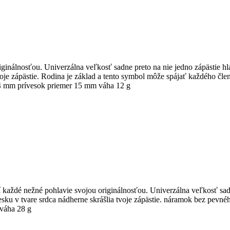
ginálnosťou. Univerzálna veľkosť sadne preto na nie jedno zápästie hl
oje zápästie. Rodina je základ a tento symbol môže spájať každého čle
 4 mm prívesok priemer 15 mm váha 12 g
ší každé nežné pohlavie svojou originálnosťou. Univerzálna veľkosť sad
sku v tvare srdca nádherne skrášlia tvoje zápästie. náramok bez pevnéh
váha 28 g