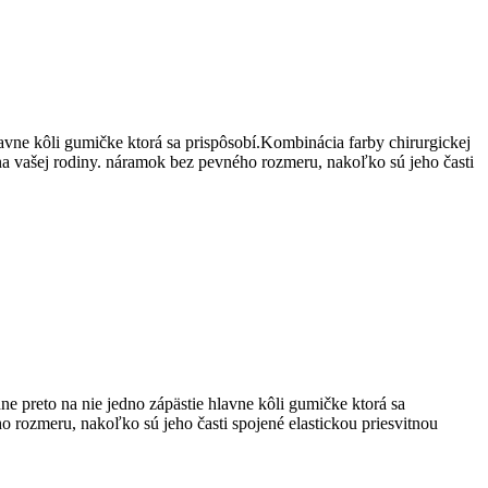
avne kôli gumičke ktorá sa prispôsobí.Kombinácia farby chirurgickej
na vašej rodiny. náramok bez pevného rozmeru, nakoľko sú jeho časti
ne preto na nie jedno zápästie hlavne kôli gumičke ktorá sa
o rozmeru, nakoľko sú jeho časti spojené elastickou priesvitnou