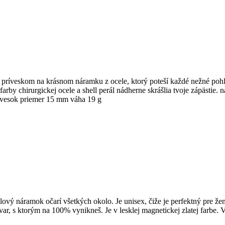
Je príveskom na krásnom náramku z ocele, ktorý poteší každé nežné poh
arby chirurgickej ocele a shell perál nádherne skrášlia tvoje zápästie
ívesok priemer 15 mm váha 19 g
ýlový náramok očarí všetkých okolo. Je unisex, čiže je perfektný pre 
r, s ktorým na 100% vynikneš. Je v lesklej magnetickej zlatej farbe. 