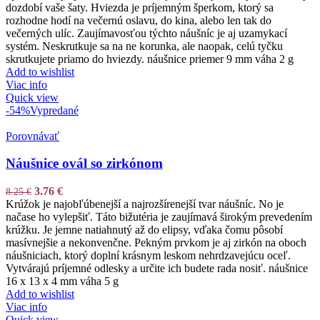
dozdobí vaše šaty. Hviezda je príjemným šperkom, ktorý sa
rozhodne hodí na večernú oslavu, do kina, alebo len tak do
večerných ulíc. Zaujímavosťou týchto náušníc je aj uzamykací
systém. Neskrutkuje sa na ne korunka, ale naopak, celú tyčku
skrutkujete priamo do hviezdy. náušnice priemer 9 mm váha 2 g
Add to wishlist
Viac info
Quick view
-54%
Vypredané
Porovnávať
Náušnice ovál so zirkónom
3.76
€
8.25
€
Krúžok je najobľúbenejší a najrozšírenejší tvar náušníc. No je
načase ho vylepšiť. Táto bižutéria je zaujímavá širokým prevedením
krúžku. Je jemne natiahnutý až do elipsy, vďaka čomu pôsobí
masívnejšie a nekonvenčne. Pekným prvkom je aj zirkón na oboch
náušniciach, ktorý doplní krásnym leskom nehrdzavejúcu oceľ.
Vytvárajú príjemné odlesky a určite ich budete rada nosiť. náušnice
16 x 13 x 4 mm váha 5 g
Add to wishlist
Viac info
Quick view