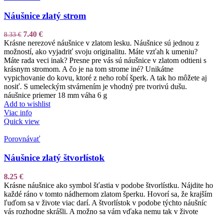
Náušnice zlatý strom
7.40
€
8.33
€
Krásne nerezové náušnice v zlatom lesku. Náušnice sú jednou z
možností, ako vyjadriť svoju originalitu. Máte vzťah k umeniu?
Máte rada veci inak? Presne pre vás sú náušnice v zlatom odtieni s
krásnym stromom. A čo je na tom strome iné? Unikátne
vypichovanie do kovu, ktoré z neho robí šperk. A tak ho môžete aj
nosiť. S umeleckým stvárnením je vhodný pre tvorivú dušu.
náušnice priemer 18 mm váha 6 g
Add to wishlist
Viac info
Quick view
Porovnávať
Náušnice zlatý štvorlístok
8.25
€
Krásne náušnice ako symbol šťastia v podobe štvorlístku. Nájdite ho
každé ráno v tomto nádhernom zlatom šperku. Hovorí sa, že krajším
ľuďom sa v živote viac darí. A štvorlístok v podobe týchto náušníc
vás rozhodne skrášli. A možno sa vám vďaka nemu tak v živote