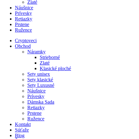
Zlaté
Náušnice
Prívesky
Retiazky
Prstene
Ružence
Cryptoveci
Obchod
Náramky
Strieborné
Zlaté
Klasické ploché
Sety unisex
Sety klasické
Sety Luxusné
Náušnice
Prívesky
Dámska Sada
Retiazky
Prstene
Ružence
Kontakt
Súťaže
Blog