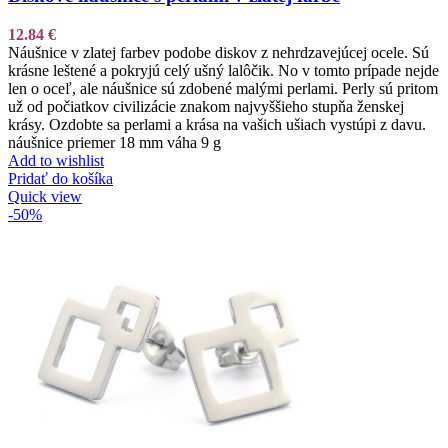
12.84
€
Náušnice v zlatej farbev podobe diskov z nehrdzavejúcej ocele. Sú
krásne leštené a pokryjú celý ušný lalôčik. No v tomto prípade nejde
len o oceľ, ale náušnice sú zdobené malými perlami. Perly sú pritom
už od počiatkov civilizácie znakom najvyššieho stupňa ženskej
krásy. Ozdobte sa perlami a krása na vašich ušiach vystúpi z davu.
náušnice priemer 18 mm váha 9 g
Add to wishlist
Pridať do košíka
Quick view
-50%