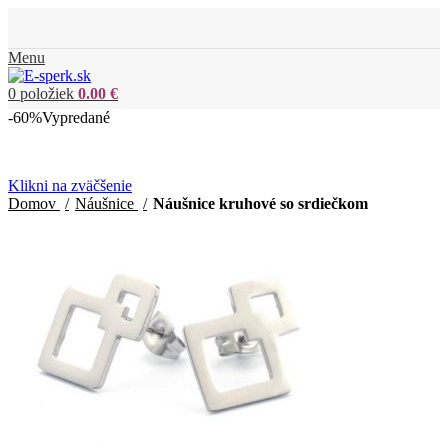
Menu
0
položiek
0.00
€
-60%
Vypredané
Klikni na zväčšenie
Domov
Náušnice
Náušnice kruhové so srdiečkom