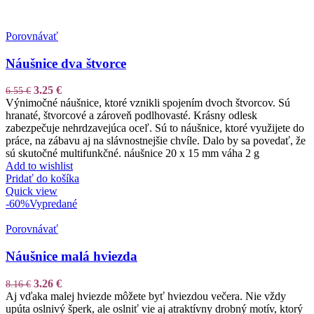
Porovnávať
Náušnice dva štvorce
3.25
€
6.55
€
Výnimočné náušnice, ktoré vznikli spojením dvoch štvorcov. Sú
hranaté, štvorcové a zároveň podlhovasté. Krásny odlesk
zabezpečuje nehrdzavejúca oceľ. Sú to náušnice, ktoré využijete do
práce, na zábavu aj na slávnostnejšie chvíle. Dalo by sa povedať, že
sú skutočné multifunkčné. náušnice 20 x 15 mm váha 2 g
Add to wishlist
Pridať do košíka
Quick view
-60%
Vypredané
Porovnávať
Náušnice malá hviezda
3.26
€
8.16
€
Aj vďaka malej hviezde môžete byť hviezdou večera. Nie vždy
upúta oslnivý šperk, ale oslniť vie aj atraktívny drobný motív, ktorý