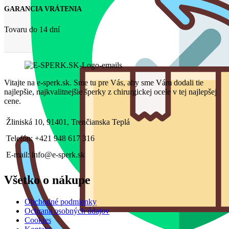
GARANCIA VRÁTENIA
Tovaru do 14 dní
Vitajte na e-sperk.sk. Sme tu pre Vás, aby sme Vám dodali tie
najlepšie, najkvalitnejšie šperky z chirurgickej ocele v tej najlepšej
cene.
Žliniská 10, 91401, Trenčianska Teplá
Telefón: +421 948 617 316
E-mail: info@e-sperk.sk
Všetko o nákupe
Obchodné podmienky
Ochrana osobných údajov
Cookies