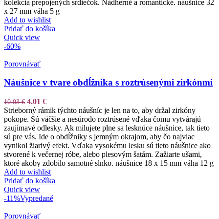
kolekcia prepojených srdiečok. Nádherné a romantické. náušnice 32
x 27 mm váha 5 g
Add to wishlist
Pridať do košíka
Quick view
-60%
Porovnávať
Náušnice v tvare obdĺžnika s roztrúsenými zirkónmi
4.01
€
10.03
€
Strieborný rámik týchto náušníc je len na to, aby držal zirkóny
pokope. Sú väčšie a nesúrodo roztrúsené vďaka čomu vytvárajú
zaujímavé odlesky. Ak milujete plne sa lesknúce náušnice, tak tieto
sú pre vás. Ide o obdĺžniky s jemným okrajom, aby čo najviac
vynikol žiarivý efekt. Vďaka vysokému lesku sú tieto náušnice ako
stvorené k večernej róbe, alebo plesovým šatám. Zažiarte ušami,
ktoré akoby zdobilo samotné slnko. náušnice 18 x 15 mm váha 12 g
Add to wishlist
Pridať do košíka
Quick view
-11%
Vypredané
Porovnávať