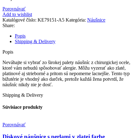
Porovnávať
Add to wishlist
Katalógové číslo:
KE79151-A5
Kategória:
Náušnice
Share:
Popis
Shipping & Delivery
Popis
Neváhajte si vybrať zo širokej palety náušníc z chirurgickej ocele,
ktoré vám nebudú spôsobovať alergie. Môžu vyzerať ako zlaté,
platinové aj strieborné a pritom sú nepomerne lacnejšie. Tento typ
bižutérie je vhodný ako darček, pretože každá žena potvrdí, že
náušníc nikdy nie je dosť.
Shipping & Delivery
Súvisiace produkty
Porovnávať
Diskové náušnice s perlami v zlatej farbe