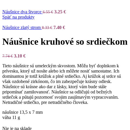
Náušnice dva štvorce
3.25
€
6.55
€
Späť na produkty
Náušnice zlatý strom
7.40
€
8.33
€
Náušnice kruhové so srdiečkom
3.10
€
7.74
€
Tieto náušnice sú umeleckým skvostom. Môžu byť doplnkom k
prívesku, ktorý už nosíte alebo ich môžete nosiť samostatne. Ich
dominantou je totiž krúžok a plné srdiečko. Aj krúžok aj srdce sú
však ozdobené zirkónom, čo im zabezpečuje krásny odlesk.
Náušnice sú krásne ako dar z lásky, ktorý vám bude stále
pripomínať zamilovanosť. Náušnice sa odličujú od bežných
srdiečok a pútajú pozornosť svojim zaujímavým vypracovaním.
Netradičné srdiečko, pre netradičného človeka.
náušnice 13,5 x 7 mm
váha 11 g
Nie je na sklade