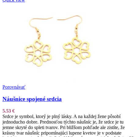
Porovnávať
Náušnice spojené srdcia
5.53
€
Srdce je symbol, ktorý je plný lásky. A na každej žene pôsobí
jednoducho dobre. Prednosťou týchto náušníc je, že srdce je tu
jemne skryté do spleti tvarov. Pri bližšom pohľade ale zistíte, že
krásny tvar náušníc pripomínajúci lupene kvetov je v podstate