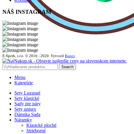
Kontakt
NÁŠ INSTAGRAM
E-Sperk, s.r.o. © 2016 - 2020.
Vytvoril
Kooci
.
Search
Menu
Kategórie
Sety Luxusné
Sety klasické
Sady pre páry
Sety unisex
Dámska Sada
Náramky
Klasické ploché
Strieborné