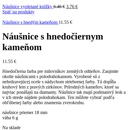
Náušnice vypletané krúžky
6.46
€
3.76
€
Späť na produkty
Náušnice s hnedým kameňom
11.55
€
Náušnice s hnedočiernym
kameňom
11.55
€
Hnedočierna farba pre milovníkov zemitých odtieňov. Zaujmite
okolie náušnicami s polodrahokamom. Vyrobené sú z
nehrdzavejúcej ocele s nádychom striebornej farby. Tú dopĺňa
kruhový lem z pravých zirkónov. Prírodných kameňov, ktoré sa
najviac ponášajú na diamanty. Náušnice tak majú podmanivý lesk a
v ich strede nájdete polodrahokam. Ten môžete vybrať podľa
obľúbenej farby alebo znamenia zverokruhu.
náušnice priemer 18 mm
váha 6 g
Na sklade