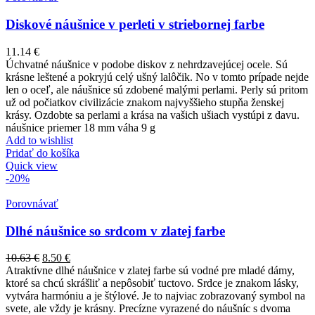
Diskové náušnice v perleti v striebornej farbe
11.14
€
Úchvatné náušnice v podobe diskov z nehrdzavejúcej ocele. Sú
krásne leštené a pokryjú celý ušný lalôčik. No v tomto prípade nejde
len o oceľ, ale náušnice sú zdobené malými perlami. Perly sú pritom
už od počiatkov civilizácie znakom najvyššieho stupňa ženskej
krásy. Ozdobte sa perlami a krása na vašich ušiach vystúpi z davu.
náušnice priemer 18 mm váha 9 g
Add to wishlist
Pridať do košíka
Quick view
-20%
Porovnávať
Dlhé náušnice so srdcom v zlatej farbe
10.63
€
8.50
€
Atraktívne dlhé náušnice v zlatej farbe sú vodné pre mladé dámy,
ktoré sa chcú skrášliť a nepôsobiť tuctovo. Srdce je znakom lásky,
vytvára harmóniu a je štýlové. Je to najviac zobrazovaný symbol na
svete, ale vždy je krásny. Precízne vyrazené do náušníc s dvoma