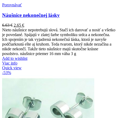
Porovnávať
Náušnice nekonečnej lásky
6.63
€
2.65
€
Nieto náušnice nepotrebujú slová. Stačí ich darovať a nosiť a všetko
je povedané. Spájajú v zlatej farbe symboliku srdca a nekonečna.
Ich spojením je tak vyjadrená nekonečná láska, ktorá je navyše
podčiarknutá ešte aj kruhom. Teda tvarom, ktorý nikde nezačína a
nikde nekončí. Takže tieto náušnice majú skutočne krásne
posolstvo. náušnice priemer 16 mm váha 3 g
Add to wishlist
Viac info
Quick view
-53%