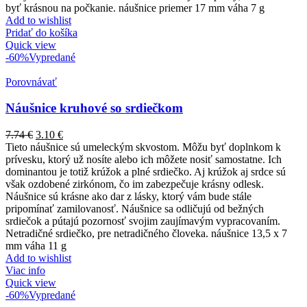
byť krásnou na počkanie. náušnice priemer 17 mm váha 7 g
Add to wishlist
Pridať do košíka
Quick view
-60%
Vypredané
Porovnávať
Náušnice kruhové so srdiečkom
7.74
€
3.10
€
Tieto náušnice sú umeleckým skvostom. Môžu byť doplnkom k
prívesku, ktorý už nosíte alebo ich môžete nosiť samostatne. Ich
dominantou je totiž krúžok a plné srdiečko. Aj krúžok aj srdce sú
však ozdobené zirkónom, čo im zabezpečuje krásny odlesk.
Náušnice sú krásne ako dar z lásky, ktorý vám bude stále
pripomínať zamilovanosť. Náušnice sa odličujú od bežných
srdiečok a pútajú pozornosť svojim zaujímavým vypracovaním.
Netradičné srdiečko, pre netradičného človeka. náušnice 13,5 x 7
mm váha 11 g
Add to wishlist
Viac info
Quick view
-60%
Vypredané