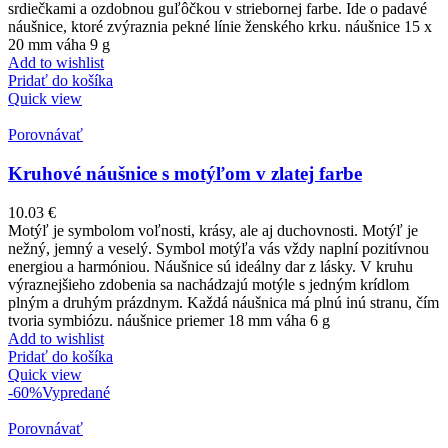
srdiečkami a ozdobnou guľôčkou v striebornej farbe. Ide o padavé
náušnice, ktoré zvýraznia pekné línie ženského krku. náušnice 15 x
20 mm váha 9 g
Add to wishlist
Pridať do košíka
Quick view
Porovnávať
Kruhové náušnice s motýľom v zlatej farbe
10.03
€
Motýľ je symbolom voľnosti, krásy, ale aj duchovnosti. Motýľ je
nežný, jemný a veselý. Symbol motýľa vás vždy naplní pozitívnou
energiou a harmóniou. Náušnice sú ideálny dar z lásky. V kruhu
výraznejšieho zdobenia sa nachádzajú motýle s jedným krídlom
plným a druhým prázdnym. Každá náušnica má plnú inú stranu, čím
tvoria symbiózu. náušnice priemer 18 mm váha 6 g
Add to wishlist
Pridať do košíka
Quick view
-60%
Vypredané
Porovnávať