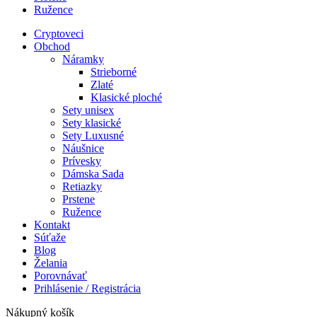
Ružence
Cryptoveci
Obchod
Náramky
Strieborné
Zlaté
Klasické ploché
Sety unisex
Sety klasické
Sety Luxusné
Náušnice
Prívesky
Dámska Sada
Retiazky
Prstene
Ružence
Kontakt
Súťaže
Blog
Želania
Porovnávať
Prihlásenie / Registrácia
Nákupný košík