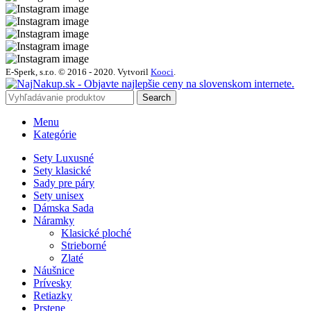
E-Sperk, s.r.o. © 2016 - 2020.
Vytvoril
Kooci
.
Search
Menu
Kategórie
Sety Luxusné
Sety klasické
Sady pre páry
Sety unisex
Dámska Sada
Náramky
Klasické ploché
Strieborné
Zlaté
Náušnice
Prívesky
Retiazky
Prstene