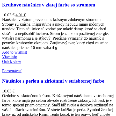
Kruhové náušnice v zlatej farbe so stromom
10.03
€
4.01
€
Náušnice v zlatom prevedení s krásnym zdobeným stromom.
Stromy sú krásne, inšpiratívne a nikdy nebudú mimo módnych
trendov. Tieto náušnice sú vodné pre mladé dámy, ktoré sa chcú
skrášliť a nepôsobiť tuctovo. Strom je znakom pozitívnej energie,
vytvára harmóniu a je štýlový. Precízne vyrazený do náušníc s
pevným kruhovým okrajom. Zaujímavý tvar, ktorý chytí za srdce.
náušnice priemer 16 mm váha 4 g
Add to wishlist
Viac info
Quick view
Porovnávať
Náušnice s perlou a zirkónmi v striebornej farbe
10.03
€
Ozdobte sa skutočnou krásou. Krúžkovými náušnicami v striebornej
farbe, ktoré majú po celom obvode roztrúsené zirkóny. Ich lesk je v
tomto spojení priam omamný. Stačí lúč svetla a doslova rozihrajú na
vašich ušiach svetelnú šou. V strete krúžku je perla. Symbol ženskej
krásy už od antického Ríma. Tento kúsok je ten pravý, keď chcete