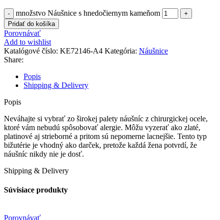
množstvo Náušnice s hnedočiernym kameňom
Pridať do košíka
Porovnávať
Add to wishlist
Katalógové číslo:
KE72146-A4
Kategória:
Náušnice
Share:
Popis
Shipping & Delivery
Popis
Neváhajte si vybrať zo širokej palety náušníc z chirurgickej ocele,
ktoré vám nebudú spôsobovať alergie. Môžu vyzerať ako zlaté,
platinové aj strieborné a pritom sú nepomerne lacnejšie. Tento typ
bižutérie je vhodný ako darček, pretože každá žena potvrdí, že
náušníc nikdy nie je dosť.
Shipping & Delivery
Súvisiace produkty
Porovnávať