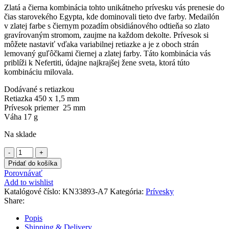
Zlatá a čierna kombinácia tohto unikátneho prívesku vás prenesie do
čias starovekého Egypta, kde dominovali tieto dve farby. Medailón
v zlatej farbe s čiernym pozadím obsidiánového odtieňa so zlato
gravírovaným stromom, zaujme na každom dekolte. Prívesok si
môžete nastaviť vďaka variabilnej retiazke a je z oboch strán
lemovaný guľôčkami čiernej a zlatej farby. Táto kombinácia vás
priblíži k Nefertiti, údajne najkrajšej žene sveta, ktorá túto
kombináciu milovala.
Dodávané s retiazkou
Retiazka 450 x 1,5 mm
Prívesok priemer 25 mm
Váha 17 g
Na sklade
množstvo
Prívesok
Pridať do košíka
stromu
Porovnávať
života
Add to wishlist
čierno
Katalógové číslo:
KN33893-A7
Kategória:
Prívesky
zlatý
Share:
Popis
Shipping & Delivery