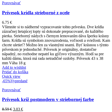
Porovnávať
Prívesok krídla strieborné z ocele
6.75
€
Všimnite si to nádherné vypracovanie tohto prívesku. Dve krídla
zázračnej lietajúcej lopty sú dokonale prepracované, do každého
pierka. Strieborný nádych s čiernym lemovaním dáva šperku krásny
šarm. Krídla sú symbolom znovuzrodenia, voľnosti a sviežosti. Kam
chcete uletieť? Možno len za vlastnými snami. Byť krásnou s týmto
príveskom je jednoduché. Prívesok je originálny, dostatočne
nápadný, no rozhodne nepatrí ku gýčovo výrazným. Hodí sa pre
každú dámu, ktorá má rada netradičné ozdoby. Prívesok 43 x 38
mm Váha 18 g
Add to wishlist
Pridať do košíka
Quick view
-65%
Vypredané
Porovnávať
Prívesok kríž postmodern v striebornej farbe
8.59
€
3.03
€