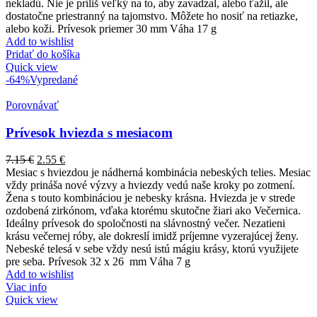
nekladú. Nie je príliš veľký na to, aby zavadzal, alebo ťažil, ale
dostatočne priestranný na tajomstvo. Môžete ho nosiť na retiazke,
alebo koži. Prívesok priemer 30 mm Váha 17 g
Add to wishlist
Pridať do košíka
Quick view
-64%
Vypredané
Porovnávať
Prívesok hviezda s mesiacom
7.15
€
2.55
€
Mesiac s hviezdou je nádherná kombinácia nebeských telies. Mesiac
vždy prináša nové výzvy a hviezdy vedú naše kroky po zotmení.
Žena s touto kombináciou je nebesky krásna. Hviezda je v strede
ozdobená zirkónom, vďaka ktorému skutočne žiari ako Večernica.
Ideálny prívesok do spoločnosti na slávnostný večer. Nezatieni
krásu večernej róby, ale dokreslí imidž príjemne vyzerajúcej ženy.
Nebeské telesá v sebe vždy nesú istú mágiu krásy, ktorú využijete
pre seba. Prívesok 32 x 26 mm Váha 7 g
Add to wishlist
Viac info
Quick view