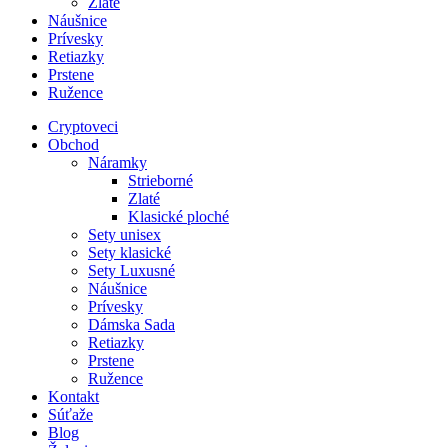
Zlaté
Náušnice
Prívesky
Retiazky
Prstene
Ružence
Cryptoveci
Obchod
Náramky
Strieborné
Zlaté
Klasické ploché
Sety unisex
Sety klasické
Sety Luxusné
Náušnice
Prívesky
Dámska Sada
Retiazky
Prstene
Ružence
Kontakt
Súťaže
Blog