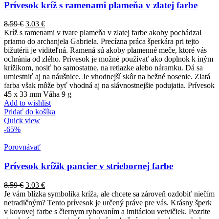
Prívesok kríž s ramenami plameňa v zlatej farbe
8.59
€
3.03
€
Kríž s ramenami v tvare plameňa v zlatej farbe akoby pochádzal
priamo do archanjela Gabriela. Precízna práca šperkára pri tejto
bižutérii je viditeľná. Ramená sú akoby plamenné meče, ktoré vás
ochránia od zlého. Prívesok je možné používať ako doplnok k iným
krížikom, nosiť ho samostatne, na retiazke alebo náramku. Dá sa
umiestniť aj na náušnice. Je vhodnejší skôr na bežné nosenie. Zlatá
farba však môže byť vhodná aj na slávnostnejšie podujatia. Prívesok
45 x 33 mm Váha 9 g
Add to wishlist
Pridať do košíka
Quick view
-65%
Porovnávať
Prívesok krížik pancier v striebornej farbe
8.59
€
3.03
€
Je vám blízka symbolika kríža, ale chcete sa zároveň ozdobiť niečím
netradičným? Tento prívesok je určený práve pre vás. Krásny šperk
v kovovej farbe s čiernym ryhovaním a imitáciou vetvičiek. Pozrite