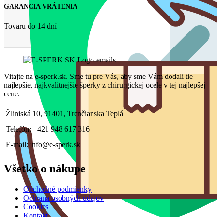
GARANCIA VRÁTENIA
Tovaru do 14 dní
Vitajte na e-sperk.sk. Sme tu pre Vás, aby sme Vám dodali tie
najlepšie, najkvalitnejšie šperky z chirurgickej ocele v tej najlepšej
cene.
Žliniská 10, 91401, Trenčianska Teplá
Telefón: +421 948 617 316
E-mail: info@e-sperk.sk
Všetko o nákupe
Obchodné podmienky
Ochrana osobných údajov
Cookies
Kontakt