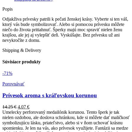
Popis
Odjakživa prívesky patrili k pečati ženskej krásy. Vyberte si ten váš,
ktorý vás bude symbolizovať. Alebo si pomocou prívesku môžete
niečo do života pritiahnuť. Šperky majú moc spraviť nielen ženu
krajšou, ale jej aj vylepšiť deň. Vyskúšajte. Bez prívesku už ani
nevykročíte z domu.
Shipping & Delivery
Súvisiace produkty
-71%
Porovnávať
Prívesok aroma s kráľovskou korunou
14.25
€
4.07
€
Umelecky perforovaný medailónik korunou. Tento šperk je tak
nielen ozdobou, ale doslova schránkou, kde si môžete dať maličkosť
symbolizujúcu lásku, priateľstvo, alebo si v ňom uchovať krásnu
spomienku. Je len na vás, ako prívesok využijete. Fantázii sa medze