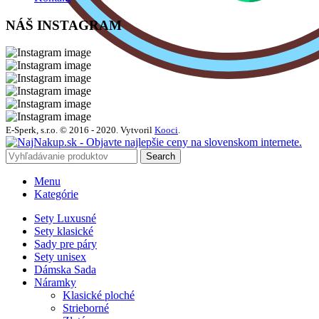
NÁŠ INSTAGRAM
E-Sperk, s.r.o. © 2016 - 2020.
Vytvoril
Kooci
.
Search
Menu
Kategórie
Sety Luxusné
Sety klasické
Sady pre páry
Sety unisex
Dámska Sada
Náramky
Klasické ploché
Strieborné