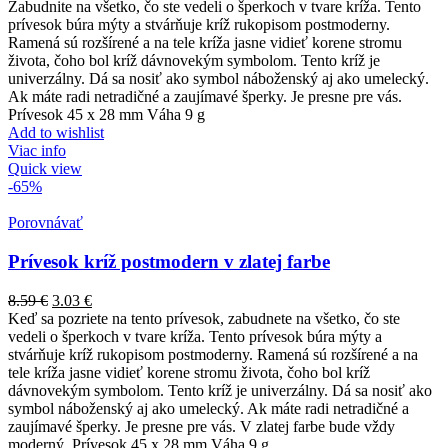
Zabudnite na všetko, čo ste vedeli o šperkoch v tvare kríža. Tento
prívesok búra mýty a stvárňuje kríž rukopisom postmoderny.
Ramená sú rozšírené a na tele kríža jasne vidieť korene stromu
života, čoho bol kríž dávnovekým symbolom. Tento kríž je
univerzálny. Dá sa nosiť ako symbol náboženský aj ako umelecký.
Ak máte radi netradičné a zaujímavé šperky. Je presne pre vás.
Prívesok 45 x 28 mm Váha 9 g
Add to wishlist
Viac info
Quick view
-65%
Porovnávať
Prívesok kríž postmodern v zlatej farbe
8.59
€
3.03
€
Keď sa pozriete na tento prívesok, zabudnete na všetko, čo ste
vedeli o šperkoch v tvare kríža. Tento prívesok búra mýty a
stvárňuje kríž rukopisom postmoderny. Ramená sú rozšírené a na
tele kríža jasne vidieť korene stromu života, čoho bol kríž
dávnovekým symbolom. Tento kríž je univerzálny. Dá sa nosiť ako
symbol náboženský aj ako umelecký. Ak máte radi netradičné a
zaujímavé šperky. Je presne pre vás. V zlatej farbe bude vždy
moderný. Prívesok 45 x 28 mm Váha 9 g