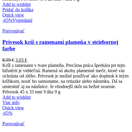
Add to wishlist
Pridať do košíka
Quick view
-65%
Vypredané
Porovnávať
Prívesok kríž s ramenami plameňa v striebornej
farbe
8.59
€
3.03
€
Kríž s ramenami v tvare plameňa. Precízna práca šperkára pri tejto
bižutérii je viditeľná. Ramená sú akoby plamenné meče, ktoré vás
ochránia od zlého. Prívesok je možné používať ako doplnok k iným
krížikom, nosiť ho samostatne, na retiazke alebo náramku. Dá sa
umiestniť aj na náušnice. Je vhodnejší skôr na bežné nosenie.
Prívesok 45 x 33 mm Váha 9 g
Add to wishlist
Viac info
Quick view
-65%
Porovnávať