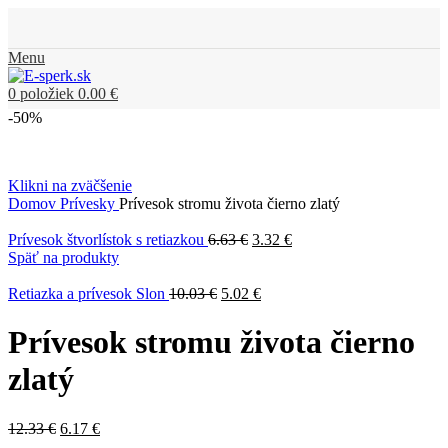
Menu
0
položiek
0.00
€
-50%
Klikni na zväčšenie
Domov
Prívesky
Prívesok stromu života čierno zlatý
Prívesok štvorlístok s retiazkou
6.63
€
3.32
€
Späť na produkty
Retiazka a prívesok Slon
10.03
€
5.02
€
Prívesok stromu života čierno
zlatý
12.33
€
6.17
€