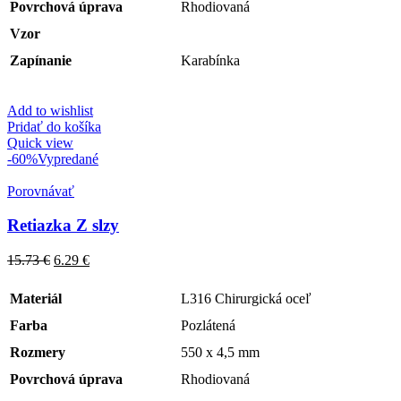
Povrchová úprava
Rhodiovaná
Vzor
Zapínanie
Karabínka
Add to wishlist
Pridať do košíka
Quick view
-60%
Vypredané
Porovnávať
Retiazka Z slzy
15.73
€
6.29
€
Materiál
L316 Chirurgická oceľ
Farba
Pozlátená
Rozmery
550 x 4,5 mm
Povrchová úprava
Rhodiovaná