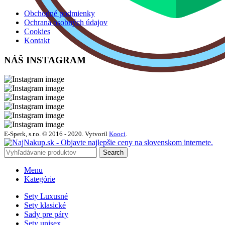
Obchodné podmienky
Ochrana osobných údajov
Cookies
Kontakt
NÁŠ INSTAGRAM
E-Sperk, s.r.o. © 2016 - 2020.
Vytvoril
Kooci
.
Search
Menu
Kategórie
Sety Luxusné
Sety klasické
Sady pre páry
Sety unisex