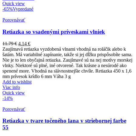
Quick view
-65%
Vypredané
Porovnávať
Retiazka so vsadenými príveskami vlniek
11.79
€
4.14
€
Zaujímavá retiazka vyzdobená vlnami vhodná na roláčik alebo k
šatám. Má variabilné zapínanie, takže si jej dĺžku prispôsobíte sama.
Nie je to len obyčajná retiazka. Zaujímavé sú na nej motívy morskej
vlnky. Niektoré sú plné, iné otvorené. Tak krásne a nesúrodé ako
spenené more. Vhodná na slávnostnejšie chvíle. Retiazka 450 x 1,6
mm prívesok krídlo 6 mm Váha 3 g
Add to wishlist
Viac info
Quick view
-14%
Porovnávať
Retiazka v tvare točeného lana v striebornej farbe
55