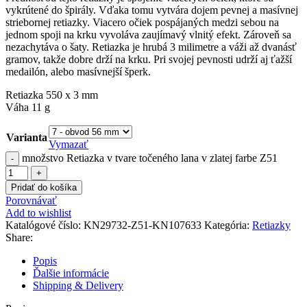
vykrútené do špirály. Vďaka tomu vytvára dojem pevnej a masívnej
striebornej retiazky. Viacero očiek pospájaných medzi sebou na
jednom spoji na krku vyvoláva zaujímavý vlnitý efekt. Zároveň sa
nezachytáva o šaty. Retiazka je hrubá 3 milimetre a váži až dvanásť
gramov, takže dobre drží na krku. Pri svojej pevnosti udrží aj ťažší
medailón, alebo masívnejší šperk.
Retiazka 550 x 3 mm
Váha 11 g
Varianta
Vymazať
množstvo Retiazka v tvare točeného lana v zlatej farbe Z51
Pridať do košíka
Porovnávať
Add to wishlist
Katalógové číslo:
KN29732-Z51-KN107633
Kategória:
Retiazky
Share:
Popis
Ďalšie informácie
Shipping & Delivery