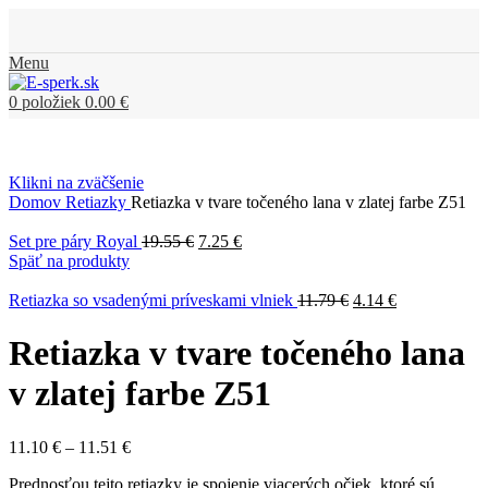
Menu
0
položiek
0.00
€
Klikni na zväčšenie
Domov
Retiazky
Retiazka v tvare točeného lana v zlatej farbe Z51
Set pre páry Royal
19.55
€
7.25
€
Späť na produkty
Retiazka so vsadenými príveskami vlniek
11.79
€
4.14
€
Retiazka v tvare točeného lana
v zlatej farbe Z51
11.10
€
–
11.51
€
Prednosťou tejto retiazky je spojenie viacerých očiek, ktoré sú