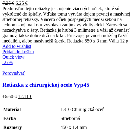
7.25
€
6.25
€
Prednosťou tejto retiazky je spojenie viacerých očiek, ktoré sú
vykrútené do špirály. Vďaka tomu vytvára dojem pevnej a masívnej
striebornej retiazky. Viacero očiek pospájaných medzi sebou na
jednom spoji na krku vyvoláva zaujímavý vlnitý efekt. Zároveň sa
nezachytáva o šaty. Retiazka je hrubá 3 milimetre a váži až dvanásť
gramov, takže dobre drží na krku. Pri svojej pevnosti udrží aj ťažší
medailón, alebo masívnejší šperk. Retiazka 550 x 3 mm Váha 12 g
Add to wishlist
Pridať do košíka
Quick view
-27%
Porovnávať
Retiazka z chirurgickej ocele Vyp45
16.50
€
12.11
€
Materiál
L316 Chirurgická oceľ
Farba
Strieborná
Rozmery
450 x 1,4 mm