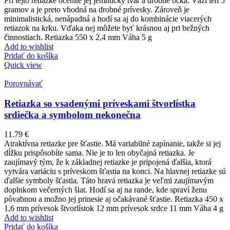
Pri tejto retiazke oceníte jej jemnučký tvar a drobné očká. Váži len 5
gramov a je preto vhodná na drobné prívesky. Zároveň je
minimalistická, nenápadná a hodí sa aj do kombinácie viacerých
retiazok na krku. Vďaka nej môžete byť krásnou aj pri bežných
činnostiach. Retiazka 550 x 2,4 mm Váha 5 g
Add to wishlist
Pridať do košíka
Quick view
Porovnávať
Retiazka so vsadenými príveskami štvorlístka
srdiečka a symbolom nekonečna
11.79
€
Atraktívna retiazke pre šťastie. Má variabilné zapínanie, takže si jej
dĺžku prispôsobíte sama. Nie je to len obyčajná retiazka. Je
zaujímavý tým, že k základnej retiazke je pripojená ďalšia, ktorá
vytvára variáciu s príveskom šťastia na konci. Na hlavnej retiazke sú
ďalšie symboly šťastia. Táto hravá retiazka je veľmi zaujímavým
doplnkom večerných šiat. Hodí sa aj na rande, kde spraví ženu
pôvabnou a možno jej prinesie aj očakávané šťastie. Retiazka 450 x
1,6 mm prívesok štvorlístok 12 mm prívesok srdce 11 mm Váha 4 g
Add to wishlist
Pridať do košíka