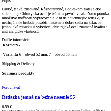
Popis
Hrubé, tenké, zlisované. Rôznofarebné, s odleskom zlatej alebo
striebornej. Chirurgická oceľ je tvárna a pevná, vďaka čomu ponúka
množstvo možností vypracovania. Ani tie najjemnejšie retiazky sa
netrhajú a tie hrubšie pôsobia masívne a dobre sedia na krku. Je
jedno, akú retiazku si vyberiete, chirurgická oceľ znamená kvalitu a
anti-alergické vlastnosti.
Ďalšie informácie
Rozmery
-
Varianta
6 – obvod 52 mm, 7 – obvod 56 mm
Shipping & Delivery
Súvisiace produkty
Porovnávať
Retiazka jemná na bežné nosenie 55
8.59
€