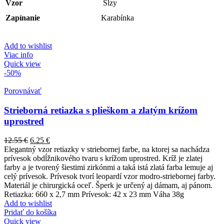
Vzor
Slzy
Zapínanie
Karabínka
Add to wishlist
Viac info
Quick view
-50%
Porovnávať
Strieborná retiazka s plieškom a zlatým krížom
uprostred
12.55
€
6.25
€
Elegantný vzor retiazky v striebornej farbe, na ktorej sa nachádza
prívesok obdĺžnikového tvaru s krížom uprostred. Kríž je zlatej
farby a je tvorený šiestimi zirkónmi a taká istá zlatá farba lemuje aj
celý prívesok. Prívesok tvorí leopardí vzor modro-striebornej farby.
Materiál je chirurgická oceľ. Šperk je určený aj dámam, aj pánom.
Retiazka: 660 x 2,7 mm Prívesok: 42 x 23 mm Váha 38g
Add to wishlist
Pridať do košíka
Quick view