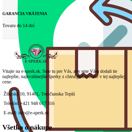
GARANCIA VRÁTENIA
Tovaru do 14 dní
Vitajte na e-sperk.sk. Sme tu pre Vás, aby sme Vám dodali tie
najlepšie, najkvalitnejšie šperky z chirurgickej ocele v tej najlepšej
cene.
Žliniská 10, 91401, Trenčianska Teplá
Telefón: +421 948 617 316
E-mail: info@e-sperk.sk
Všetko o nákupe