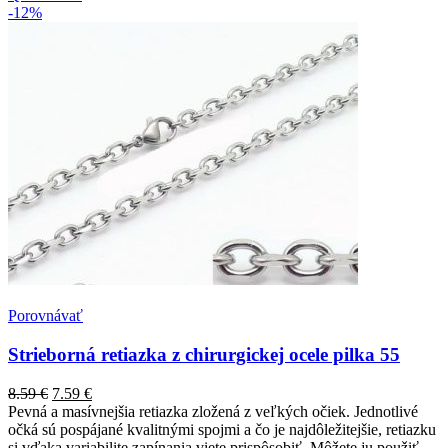
-12%
Porovnávať
Strieborná retiazka z chirurgickej ocele pilka 55
8.59
€
7.59
€
Pevná a masívnejšia retiazka zložená z veľkých očiek. Jednotlivé
očká sú pospájané kvalitnými spojmi a čo je najdôležitejšie, retiazku
si vďaka variabilite zapínania viete prispôsobiť. Môžete ju použiť