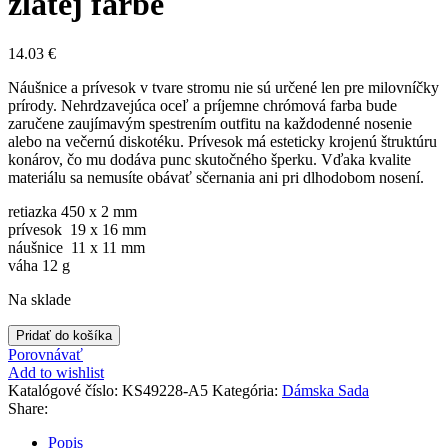
zlatej farbe
14.03
€
Náušnice a prívesok v tvare stromu nie sú určené len pre milovníčky
prírody. Nehrdzavejúca oceľ a príjemne chrómová farba bude
zaručene zaujímavým spestrením outfitu na každodenné nosenie
alebo na večernú diskotéku. Prívesok má esteticky krojenú štruktúru
konárov, čo mu dodáva punc skutočného šperku. Vďaka kvalite
materiálu sa nemusíte obávať sčernania ani pri dlhodobom nosení.
retiazka 450 x 2 mm
prívesok 19 x 16 mm
náušnice 11 x 11 mm
váha 12 g
Na sklade
množstvo
Pridať do košíka
Set
Porovnávať
-
Add to wishlist
Náušnice
Katalógové číslo:
KS49228-A5
Kategória:
Dámska Sada
a
Share:
retiazka
s
Popis