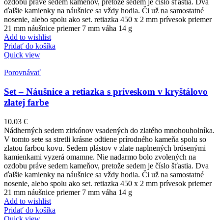
ozdobu práve sedem kameňov, pretože sedem je číslo šťastia. Dva
ďalšie kamienky na náušnice sa vždy hodia. Či už na samostatné
nosenie, alebo spolu ako set. retiazka 450 x 2 mm prívesok priemer
21 mm náušnice priemer 7 mm váha 14 g
Add to wishlist
Pridať do košíka
Quick view
Porovnávať
Set – Náušnice a retiazka s príveskom v kryštálovo
zlatej farbe
10.03
€
Nádherných sedem zirkónov vsadených do zlatého mnohouholníka.
V tomto sete sa stretli krásne odtiene prírodného kameňa spolu so
zlatou farbou kovu. Sedem plástov v zlate naplnených brúsenými
kamienkami vyzerá omamne. Nie nadarmo bolo zvolených na
ozdobu práve sedem kameňov, pretože sedem je číslo šťastia. Dva
ďalšie kamienky na náušnice sa vždy hodia. Či už na samostatné
nosenie, alebo spolu ako set. retiazka 450 x 2 mm prívesok priemer
21 mm náušnice priemer 7 mm váha 14 g
Add to wishlist
Pridať do košíka
Quick view