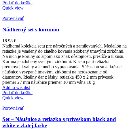
Pridať do košíka
Quick view
Porovnávať
Nádherný set s korunou
16.98
€
Nádherná kolekcia setu pre náročných a zamilovaných. Medailón na
retiazke je vsadený do zlatého kovania zdobený tmavými zirkónmi.
Na nich je koruny so šípom ako znak dôstojnosti, prestíže a luxusu.
Koruna je zdobený svetlými zirkónmi. K setu patrí retiazka
prémiovej kvality a jemného vypracovania. Súčasťou sú aj krásne
náušnice vysypané tmavými zirkónmi na nerozoznanie od
diamantov. Ideálny dar z lásky. retiazka 450 x 2 mm prívesok
priemer 27 mm náušnice priemer 10 mm váha 10 g
Add to wishlist
Pridať do košíka
Quick view
Porovnávať
Set – Náušnice a retiazka s príveskom black and
white v zlatej farbe