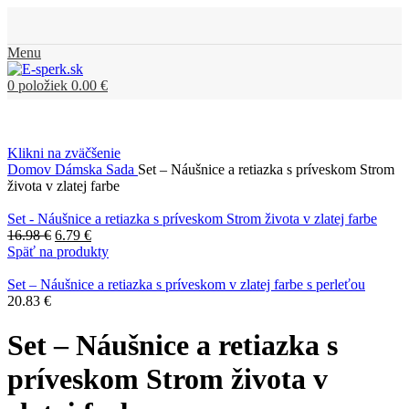
Menu
0
položiek
0.00
€
Klikni na zväčšenie
Domov
Dámska Sada
Set – Náušnice a retiazka s príveskom Strom
života v zlatej farbe
Set - Náušnice a retiazka s príveskom Strom života v zlatej farbe
16.98
€
6.79
€
Späť na produkty
Set – Náušnice a retiazka s príveskom v zlatej farbe s perleťou
20.83
€
Set – Náušnice a retiazka s
príveskom Strom života v