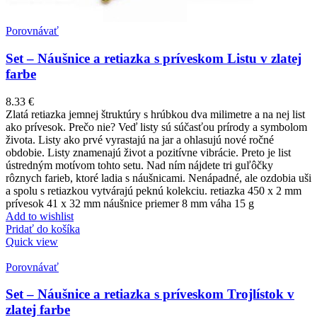
Porovnávať
Set – Náušnice a retiazka s príveskom Listu v zlatej
farbe
8.33
€
Zlatá retiazka jemnej štruktúry s hrúbkou dva milimetre a na nej list
ako prívesok. Prečo nie? Veď listy sú súčasťou prírody a symbolom
života. Listy ako prvé vyrastajú na jar a ohlasujú nové ročné
obdobie. Listy znamenajú život a pozitívne vibrácie. Preto je list
ústredným motívom tohto setu. Nad ním nájdete tri guľôčky
rôznych farieb, ktoré ladia s náušnicami. Nenápadné, ale ozdobia uši
a spolu s retiazkou vytvárajú peknú kolekciu. retiazka 450 x 2 mm
prívesok 41 x 32 mm náušnice priemer 8 mm váha 15 g
Add to wishlist
Pridať do košíka
Quick view
Porovnávať
Set – Náušnice a retiazka s príveskom Trojlístok v
zlatej farbe