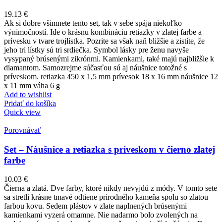
19.13
€
Ak si dobre všimnete tento set, tak v sebe spája niekoľko
výnimočností. Ide o krásnu kombináciu retiazky v zlatej farbe a
prívesku v tvare trojlístka. Pozrite sa však naň bližšie a zistíte, že
jeho tri lístky sú tri srdiečka. Symbol lásky pre ženu navyše
vysypaný brúsenými zikrónmi. Kamienkami, také majú najbližšie k
diamantom. Samozrejme súčasťou sú aj náušnice totožné s
príveskom. retiazka 450 x 1,5 mm prívesok 18 x 16 mm náušnice 12
x 11 mm váha 6 g
Add to wishlist
Pridať do košíka
Quick view
Porovnávať
Set – Náušnice a retiazka s príveskom v čierno zlatej
farbe
10.03
€
Čierna a zlatá. Dve farby, ktoré nikdy nevyjdú z módy. V tomto sete
sa stretli krásne tmavé odtiene prírodného kameňa spolu so zlatou
farbou kovu. Sedem plástov v zlate naplnených brúsenými
kamienkami vyzerá omamne. Nie nadarmo bolo zvolených na