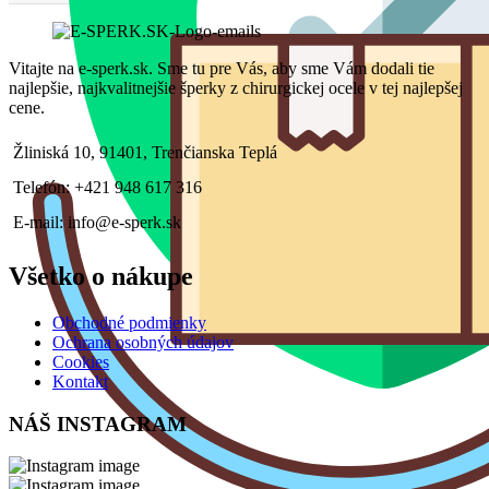
Vitajte na e-sperk.sk. Sme tu pre Vás, aby sme Vám dodali tie
najlepšie, najkvalitnejšie šperky z chirurgickej ocele v tej najlepšej
cene.
Žliniská 10, 91401, Trenčianska Teplá
Telefón: +421 948 617 316
E-mail: info@e-sperk.sk
Všetko o nákupe
Obchodné podmienky
Ochrana osobných údajov
Cookies
Kontakt
NÁŠ INSTAGRAM