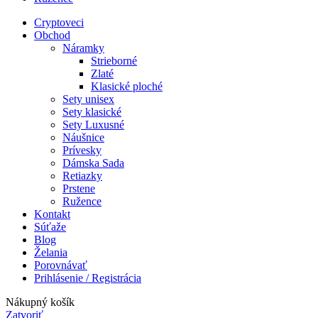
Cryptoveci
Obchod
Náramky
Strieborné
Zlaté
Klasické ploché
Sety unisex
Sety klasické
Sety Luxusné
Náušnice
Prívesky
Dámska Sada
Retiazky
Prstene
Ružence
Kontakt
Súťaže
Blog
Želania
Porovnávať
Prihlásenie / Registrácia
Nákupný košík
Zatvoriť