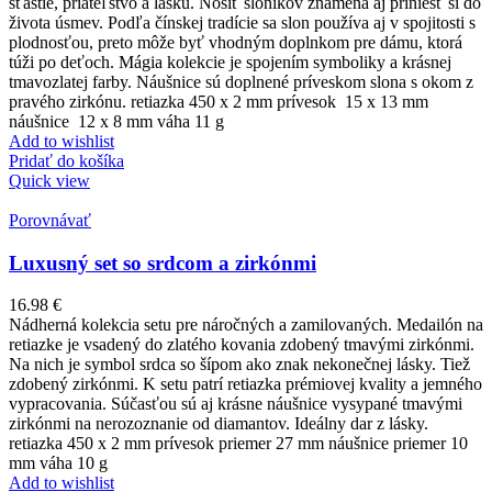
šťastie, priateľstvo a lásku. Nosiť sloníkov znamená aj priniesť si do
života úsmev. Podľa čínskej tradície sa slon používa aj v spojitosti s
plodnosťou, preto môže byť vhodným doplnkom pre dámu, ktorá
túži po deťoch. Mágia kolekcie je spojením symboliky a krásnej
tmavozlatej farby. Náušnice sú doplnené príveskom slona s okom z
pravého zirkónu. retiazka 450 x 2 mm prívesok 15 x 13 mm
náušnice 12 x 8 mm váha 11 g
Add to wishlist
Pridať do košíka
Quick view
Porovnávať
Luxusný set so srdcom a zirkónmi
16.98
€
Nádherná kolekcia setu pre náročných a zamilovaných. Medailón na
retiazke je vsadený do zlatého kovania zdobený tmavými zirkónmi.
Na nich je symbol srdca so šípom ako znak nekonečnej lásky. Tiež
zdobený zirkónmi. K setu patrí retiazka prémiovej kvality a jemného
vypracovania. Súčasťou sú aj krásne náušnice vysypané tmavými
zirkónmi na nerozoznanie od diamantov. Ideálny dar z lásky.
retiazka 450 x 2 mm prívesok priemer 27 mm náušnice priemer 10
mm váha 10 g
Add to wishlist