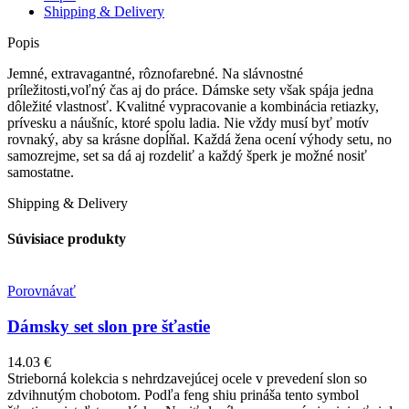
príveskom
Shipping & Delivery
Strom
života
Popis
v
Jemné, extravagantné, rôznofarebné. Na slávnostné
zlatej
príležitosti,voľný čas aj do práce. Dámske sety však spája jedna
farbe
dôležité vlastnosť. Kvalitné vypracovanie a kombinácia retiazky,
prívesku a náušníc, ktoré spolu ladia. Nie vždy musí byť motív
rovnaký, aby sa krásne dopĺňal. Každá žena ocení výhody setu, no
samozrejme, set sa dá aj rozdeliť a každý šperk je možné nosiť
samostatne.
Shipping & Delivery
Súvisiace produkty
Porovnávať
Dámsky set slon pre šťastie
14.03
€
Strieborná kolekcia s nehrdzavejúcej ocele v prevedení slon so
zdvihnutým chobotom. Podľa feng shiu prináša tento symbol