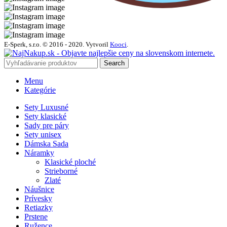
E-Sperk, s.r.o. © 2016 - 2020.
Vytvoril
Kooci
.
Search
Menu
Kategórie
Sety Luxusné
Sety klasické
Sady pre páry
Sety unisex
Dámska Sada
Náramky
Klasické ploché
Strieborné
Zlaté
Náušnice
Prívesky
Retiazky
Prstene
Ružence