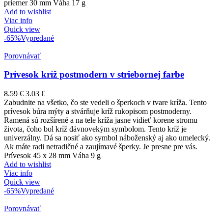
priemer 30 mm Váha 17 g
Add to wishlist
Viac info
Quick view
-65%
Vypredané
Porovnávať
Prívesok kríž postmodern v striebornej farbe
8.59
€
3.03
€
Zabudnite na všetko, čo ste vedeli o šperkoch v tvare kríža. Tento
prívesok búra mýty a stvárňuje kríž rukopisom postmoderny.
Ramená sú rozšírené a na tele kríža jasne vidieť korene stromu
života, čoho bol kríž dávnovekým symbolom. Tento kríž je
univerzálny. Dá sa nosiť ako symbol náboženský aj ako umelecký.
Ak máte radi netradičné a zaujímavé šperky. Je presne pre vás.
Prívesok 45 x 28 mm Váha 9 g
Add to wishlist
Viac info
Quick view
-65%
Vypredané
Porovnávať