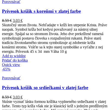
Porovnávať
Prívesok krížik s koreňmi v zlatej farbe
8.59
€
3.03
€
Skutočný strom života. Nehľadajte v kríži len utrpenie Krista. Práve
naopak. Symbol kríža bol kedysi považovaný za nástroj silnej
energie. Spájal sa so stromom života. Jeho dve prekrížené ramená
symbolizujú postavu človeka s rozpaženými rukami. Práve starú
tradíciu životodarného stromu symbolizuje aj zdobenie kríža
konármi stromu. Vráťte sa k tejto starej symbolike a vyťažte z nej
energiu. Prívesok 45 x 34 mm Váha 10 g
Add to wishlist
Pridať do košíka
Quick view
-65%
Porovnávať
Prívesok krížik so srdiečkami v zlatej farbe
8.59
€
3.03
€
Skúste vyznať lásku formou krížika vyplneného srdiečkami v zlatej
farbe. Tento typ kríža však nie je klasický kríž s jedným predĺženým