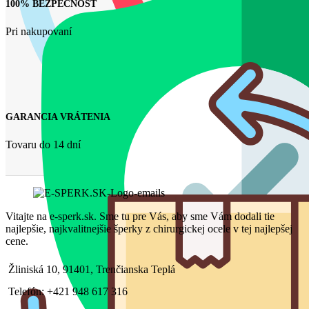
100% BEZPEČNOSŤ
Pri nakupovaní
GARANCIA VRÁTENIA
Tovaru do 14 dní
Vitajte na e-sperk.sk. Sme tu pre Vás, aby sme Vám dodali tie
najlepšie, najkvalitnejšie šperky z chirurgickej ocele v tej najlepšej
cene.
Žliniská 10, 91401, Trenčianska Teplá
Telefón: +421 948 617 316