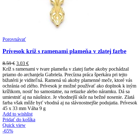
Porovnávať
Prívesok kríž s ramenami plameňa v zlatej farbe
8.59
€
3.03
€
Kríž s ramenami v tvare plameňa v zlatej farbe akoby pochádzal
priamo do archanjela Gabriela. Precízna práca šperkára pri tejto
bižutérii je viditeľná. Ramená sú akoby plamenné meče, ktoré vás
ochránia od zlého. Prívesok je možné používať ako doplnok k iným
krížikom, nosiť ho samostatne, na retiazke alebo náramku. Dá sa
umiestniť aj na náušnice. Je vhodnejší skôr na bežné nosenie. Zlatá
farba však môže byť vhodná aj na slávnostnejšie podujatia. Prívesok
45 x 33 mm Váha 9 g
Add to wishlist
Pridať do košíka
Quick view
-65%