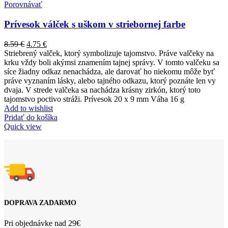
Porovnávať
Prívesok válček s uškom v striebornej farbe
8.59
€
4.75
€
Striebrený valček, ktorý symbolizuje tajomstvo. Práve valčeky na
krku vždy boli akýmsi znamením tajnej správy. V tomto valčeku sa
síce žiadny odkaz nenachádza, ale darovať ho niekomu môže byť
práve vyznaním lásky, alebo tajného odkazu, ktorý poznáte len vy
dvaja. V strede valčeka sa nachádza krásny zirkón, ktorý toto
tajomstvo poctivo stráži. Prívesok 20 x 9 mm Váha 16 g
Add to wishlist
Pridať do košíka
Quick view
DOPRAVA ZADARMO
Pri objednávke nad 29€