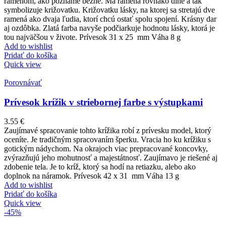
ramenom, ako poznáme bežne. Má ramená rovnako dlhé a tak
symbolizuje križovatku. Križovatku lásky, na ktorej sa stretajú dve
ramená ako dvaja ľudia, ktorí chcú ostať spolu spojení. Krásny dar
aj ozdôbka. Zlatá farba navyše podčiarkuje hodnotu lásky, ktorá je
tou najväčšou v živote. Prívesok 31 x 25 mm Váha 8 g
Add to wishlist
Pridať do košíka
Quick view
Porovnávať
Prívesok krížik v striebornej farbe s výstupkami
3.55
€
Zaujímavé spracovanie tohto krížika robí z prívesku model, ktorý
oceníte. Je tradičným spracovaním šperku. Vracia ho ku krížiku s
gotickým nádychom. Na okrajoch viac prepracované koncovky,
zvýrazňujú jeho mohutnosť a majestátnosť. Zaujímavo je riešené aj
zdobenie tela. Je to kríž, ktorý sa hodí na retiazku, alebo ako
doplnok na náramok. Prívesok 42 x 31 mm Váha 13 g
Add to wishlist
Pridať do košíka
Quick view
-45%