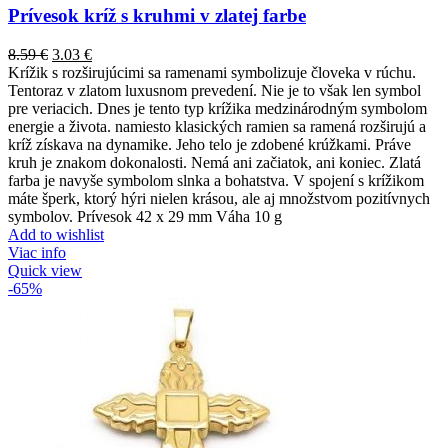
Prívesok kríž s kruhmi v zlatej farbe
8.59
€
3.03
€
Krížik s rozširujúcimi sa ramenami symbolizuje človeka v rúchu.
Tentoraz v zlatom luxusnom prevedení. Nie je to však len symbol
pre veriacich. Dnes je tento typ krížika medzinárodným symbolom
energie a života. namiesto klasických ramien sa ramená rozširujú a
kríž získava na dynamike. Jeho telo je zdobené krúžkami. Práve
kruh je znakom dokonalosti. Nemá ani začiatok, ani koniec. Zlatá
farba je navyše symbolom slnka a bohatstva. V spojení s krížikom
máte šperk, ktorý hýri nielen krásou, ale aj množstvom pozitívnych
symbolov. Prívesok 42 x 29 mm Váha 10 g
Add to wishlist
Viac info
Quick view
-65%