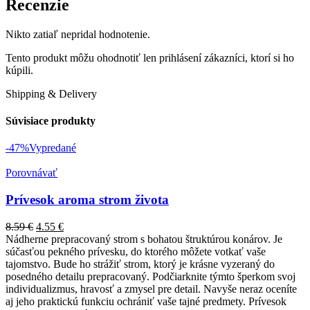
Recenzie
Nikto zatiaľ nepridal hodnotenie.
Tento produkt môžu ohodnotiť len prihlásení zákazníci, ktorí si ho
kúpili.
Shipping & Delivery
Súvisiace produkty
-47%
Vypredané
Porovnávať
Prívesok aroma strom života
8.59
€
4.55
€
Nádherne prepracovaný strom s bohatou štruktúrou konárov. Je
súčasťou pekného prívesku, do ktorého môžete votkať vaše
tajomstvo. Bude ho strážiť strom, ktorý je krásne vyzeraný do
posedného detailu prepracovaný. Podčiarknite týmto šperkom svoj
individualizmus, hravosť a zmysel pre detail. Navyše neraz oceníte
aj jeho praktickú funkciu ochrániť vaše tajné predmety. Prívesok