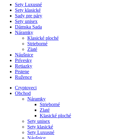
Sety Luxusné
Sety klasické
Sady pre páry
Sety unisex
Dámska Sada
Náramky
Klasické ploché
Strieborné
Zlaté
Náušnice
Prívesky
Retiazky
Prstene
Ružence
Cryptoveci
Obchod
Náramky
Strieborné
Zlaté
Klasické ploché
Sety unisex
Sety klasické
Sety Luxusné
Náušnice