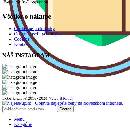
E-mail: info@e-sperk.sk
Všetko o nákupe
Obchodné podmienky
Ochrana osobných údajov
Cookies
Kontakt
NÁŠ INSTAGRAM
E-Sperk, s.r.o. © 2016 - 2020.
Vytvoril
Kooci
.
Search
Menu
Kategórie