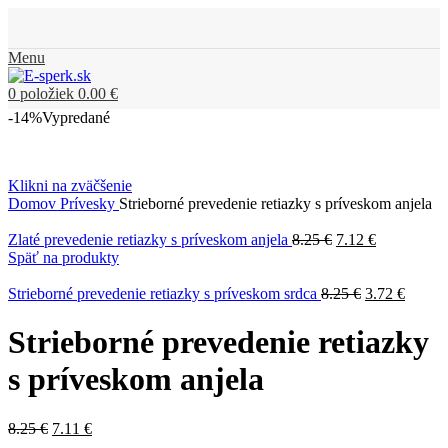
Menu
0
položiek
0.00
€
-14%
Vypredané
Klikni na zväčšenie
Domov
Prívesky
Strieborné prevedenie retiazky s príveskom anjela
Zlaté prevedenie retiazky s príveskom anjela
8.25
€
7.12
€
Späť na produkty
Strieborné prevedenie retiazky s príveskom srdca
8.25
€
3.72
€
Strieborné prevedenie retiazky
s príveskom anjela
8.25
€
7.11
€