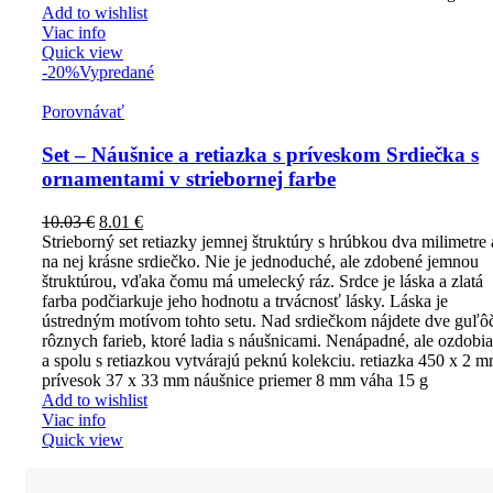
Add to wishlist
Viac info
Quick view
-20%
Vypredané
Porovnávať
Set – Náušnice a retiazka s príveskom Srdiečka s
ornamentami v striebornej farbe
10.03
€
8.01
€
Strieborný set retiazky jemnej štruktúry s hrúbkou dva milimetre 
na nej krásne srdiečko. Nie je jednoduché, ale zdobené jemnou
štruktúrou, vďaka čomu má umelecký ráz. Srdce je láska a zlatá
farba podčiarkuje jeho hodnotu a trvácnosť lásky. Láska je
ústredným motívom tohto setu. Nad srdiečkom nájdete dve guľô
rôznych farieb, ktoré ladia s náušnicami. Nenápadné, ale ozdobia
a spolu s retiazkou vytvárajú peknú kolekciu. retiazka 450 x 2 
prívesok 37 x 33 mm náušnice priemer 8 mm váha 15 g
Add to wishlist
Viac info
Quick view