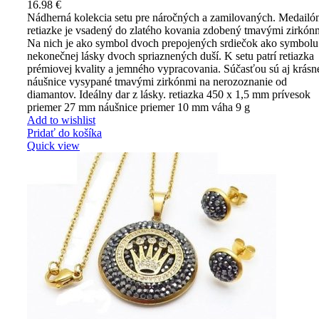
16.98
€
Nádherná kolekcia setu pre náročných a zamilovaných. Medailó
retiazke je vsadený do zlatého kovania zdobený tmavými zirkón
Na nich je ako symbol dvoch prepojených srdiečok ako symbolu
nekonečnej lásky dvoch spriaznených duší. K setu patrí retiazka
prémiovej kvality a jemného vypracovania. Súčasťou sú aj krásn
náušnice vysypané tmavými zirkónmi na nerozoznanie od
diamantov. Ideálny dar z lásky. retiazka 450 x 1,5 mm prívesok
priemer 27 mm náušnice priemer 10 mm váha 9 g
Add to wishlist
Pridať do košíka
Quick view