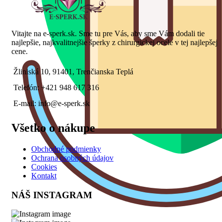
Vitajte na e-sperk.sk. Sme tu pre Vás, aby sme Vám dodali tie
najlepšie, najkvalitnejšie šperky z chirurgickej ocele v tej najlepšej
cene.
Žliniská 10, 91401, Trenčianska Teplá
Telefón: +421 948 617 316
E-mail: info@e-sperk.sk
Všetko o nákupe
Obchodné podmienky
Ochrana osobných údajov
Cookies
Kontakt
NÁŠ INSTAGRAM