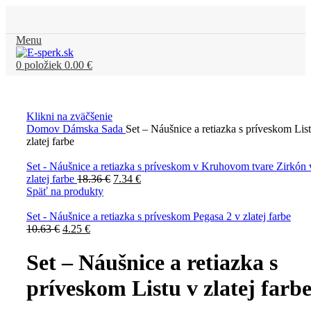
Menu
0
položiek
0.00
€
Klikni na zväčšenie
Domov
Dámska Sada
Set – Náušnice a retiazka s príveskom Lis
zlatej farbe
Set - Náušnice a retiazka s príveskom v Kruhovom tvare Zirkón 
zlatej farbe
18.36
€
7.34
€
Späť na produkty
Set - Náušnice a retiazka s príveskom Pegasa 2 v zlatej farbe
10.63
€
4.25
€
Set – Náušnice a retiazka s
príveskom Listu v zlatej farb