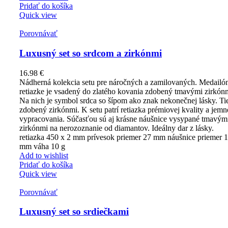
Pridať do košíka
Quick view
Porovnávať
Luxusný set so srdcom a zirkónmi
16.98
€
Nádherná kolekcia setu pre náročných a zamilovaných. Medailó
retiazke je vsadený do zlatého kovania zdobený tmavými zirkón
Na nich je symbol srdca so šípom ako znak nekonečnej lásky. Ti
zdobený zirkónmi. K setu patrí retiazka prémiovej kvality a jem
vypracovania. Súčasťou sú aj krásne náušnice vysypané tmavým
zirkónmi na nerozoznanie od diamantov. Ideálny dar z lásky.
retiazka 450 x 2 mm prívesok priemer 27 mm náušnice priemer 
mm váha 10 g
Add to wishlist
Pridať do košíka
Quick view
Porovnávať
Luxusný set so srdiečkami