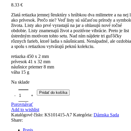
8.33
€
Zlatá retiazka jemnej štruktúry s hrúbkou dva milimetre a na nej l
ako prívesok. Prečo nie? Veď listy sú súčasťou prírody a symbo
života. Listy ako prvé vyrastajú na jar a ohlasujú nové ročné
obdobie. Listy znamenajú život a pozitívne vibrácie. Preto je list
ústredným motívom tohto setu. Nad ním nájdete tri guľôčky
rôznych farieb, ktoré ladia s náušnicami. Nenápadné, ale ozdobia
a spolu s retiazkou vytvárajú peknú kolekciu.
retiazka 450 x 2 mm
prívesok 41 x 32 mm
náušnice priemer 8 mm
váha 15 g
Na sklade
Pridať do košíka
Porovnávať
Add to wishlist
Katalógové číslo:
KS101415-A7
Kategória:
Dámska Sada
Share:
Popis