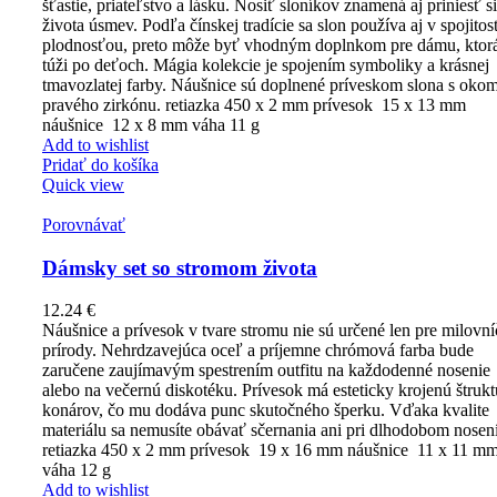
šťastie, priateľstvo a lásku. Nosiť sloníkov znamená aj priniesť s
života úsmev. Podľa čínskej tradície sa slon používa aj v spojitost
plodnosťou, preto môže byť vhodným doplnkom pre dámu, ktor
túži po deťoch. Mágia kolekcie je spojením symboliky a krásnej
tmavozlatej farby. Náušnice sú doplnené príveskom slona s okom
pravého zirkónu. retiazka 450 x 2 mm prívesok 15 x 13 mm
náušnice 12 x 8 mm váha 11 g
Add to wishlist
Pridať do košíka
Quick view
Porovnávať
Dámsky set so stromom života
12.24
€
Náušnice a prívesok v tvare stromu nie sú určené len pre milovn
prírody. Nehrdzavejúca oceľ a príjemne chrómová farba bude
zaručene zaujímavým spestrením outfitu na každodenné nosenie
alebo na večernú diskotéku. Prívesok má esteticky krojenú štrukt
konárov, čo mu dodáva punc skutočného šperku. Vďaka kvalite
materiálu sa nemusíte obávať sčernania ani pri dlhodobom nosení
retiazka 450 x 2 mm prívesok 19 x 16 mm náušnice 11 x 11 m
váha 12 g
Add to wishlist