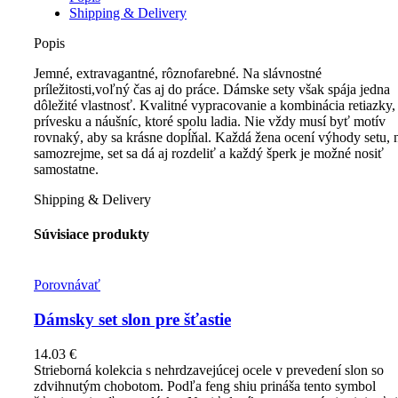
Shipping & Delivery
Popis
Jemné, extravagantné, rôznofarebné. Na slávnostné
príležitosti,voľný čas aj do práce. Dámske sety však spája jedna
dôležité vlastnosť. Kvalitné vypracovanie a kombinácia retiazky,
prívesku a náušníc, ktoré spolu ladia. Nie vždy musí byť motív
rovnaký, aby sa krásne dopĺňal. Každá žena ocení výhody setu, 
samozrejme, set sa dá aj rozdeliť a každý šperk je možné nosiť
samostatne.
Shipping & Delivery
Súvisiace produkty
Porovnávať
Dámsky set slon pre šťastie
14.03
€
Strieborná kolekcia s nehrdzavejúcej ocele v prevedení slon so
zdvihnutým chobotom. Podľa feng shiu prináša tento symbol