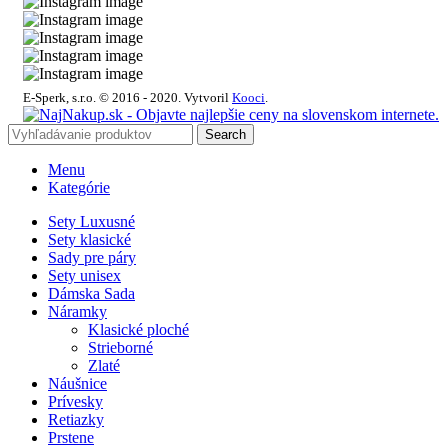
E-Sperk, s.r.o. © 2016 - 2020.
Vytvoril
Kooci
.
Search
Menu
Kategórie
Sety Luxusné
Sety klasické
Sady pre páry
Sety unisex
Dámska Sada
Náramky
Klasické ploché
Strieborné
Zlaté
Náušnice
Prívesky
Retiazky
Prstene