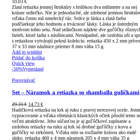
10.03
€
Zlatá retiazka jemnej štruktúry s hrúbkou dva milimetre a na nej
krásne srdiečko. Nie je jednoduché, ale zdobené jemnou štruktúr
vďaka čomu má umelecký ráz. Srdce je láska a zlatá farba
podčiarkuje jeho hodnotu a trvácnosť lásky. Láska je ústredným
motívom tohto setu. Nad srdiečkom nájdete dve guľôčky rôznyc
farieb, ktoré ladia s náušnicami. Nenápadné, ale ozdobia uši a sp
s retiazkou vytvárajú peknú kolekciu. retiazka 450 x 2 mm príve
37 x 33 mm náušnice priemer 8 mm váha 15 g
Add to wishlist
Pridať do košíka
Quick view
-50%
Vypredané
Porovnávať
Set – Náramok a retiazka so shamballa guličkami
29.33
€
14.73
€
Hadičková retiazka na krk aj ruku z pravej nerezovej ocele. Jem
vypracovanie a vďaka eliminácii klasických očiek pôsobí tento se
veľmi atraktívne. Jeho súčasťou je aj guľôčkové zapínanie a
ozdobou retiazky na ruku aj krk sú drobné guľôčky z kovu a
guľôčky so zirkónmi. Vďaka nim sa rozžiarite krásou ako malé
slnko. retiazka 460 x 4 mm náramok 205 x 4 mm váha 35 g