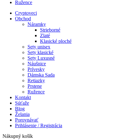
Ružence
Cryptoveci
Obchod
Náramky
Strieborné
Zlaté
Klasické ploché
Sety unisex
Sety klasické
Sety Luxusné
Náušnice
Prívesky
Dámska Sada
Retiazky
Prstene
Ružence
Kontakt
Súťaže
Blog
Želania
Porovnávať
Prihlásenie / Registrácia
Nákupný košík