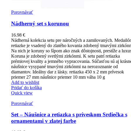
Porovnávať
Nádherný set s korunou
16.98
€
Nádherná kolekcia setu pre náročných a zamilovaných. Medailó
retiazke je vsadený do zlatého kovania zdobený tmavými zirkón
Na nich je koruny so šípom ako znak dôstojnosti, prestíže a luxu
Koruna je zdobený svetlými zirkónmi. K setu patrí retiazka
prémiovej kvality a jemného vypracovania. Súčasťou sú aj krásn
náušnice vysypané tmavými zirkónmi na nerozoznanie od
diamantov. Ideálny dar z lásky. retiazka 450 x 2 mm prívesok
priemer 27 mm náušnice priemer 10 mm váha 10 g
Add to wishlist
Pridať do košíka
Quick view
Porovnávať
Set – Náušnice a retiazka s príveskom Srdiečka s
ornamentami v zlatej farbe