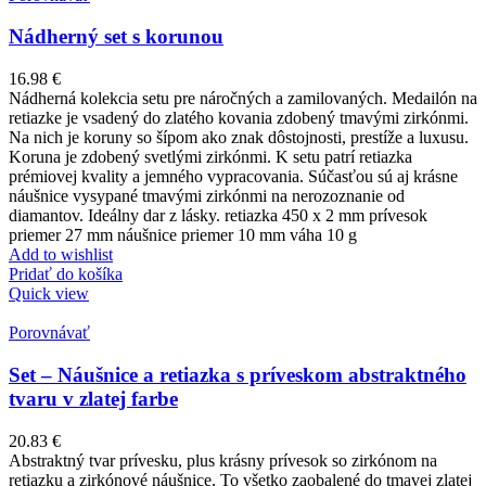
Nádherný set s korunou
16.98
€
Nádherná kolekcia setu pre náročných a zamilovaných. Medailón na
retiazke je vsadený do zlatého kovania zdobený tmavými zirkónmi.
Na nich je koruny so šípom ako znak dôstojnosti, prestíže a luxusu.
Koruna je zdobený svetlými zirkónmi. K setu patrí retiazka
prémiovej kvality a jemného vypracovania. Súčasťou sú aj krásne
náušnice vysypané tmavými zirkónmi na nerozoznanie od
diamantov. Ideálny dar z lásky. retiazka 450 x 2 mm prívesok
priemer 27 mm náušnice priemer 10 mm váha 10 g
Add to wishlist
Pridať do košíka
Quick view
Porovnávať
Set – Náušnice a retiazka s príveskom abstraktného
tvaru v zlatej farbe
20.83
€
Abstraktný tvar prívesku, plus krásny prívesok so zirkónom na
retiazku a zirkónové náušnice. To všetko zaobalené do tmavej zlatej