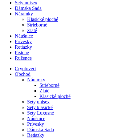
Sety unisex
Dámska Sada
Náramky
Klasické ploché
Strieborné
Zlaté
Náušnice
Prívesky
Retiazky
Prstene
Ružence
Cryptoveci
Obchod
Náramky
Strieborné
Zlaté
Klasické ploché
Sety unisex
Sety klasické
Sety Luxusné
Náušnice
Prívesky
Dámska Sada
Retiazky