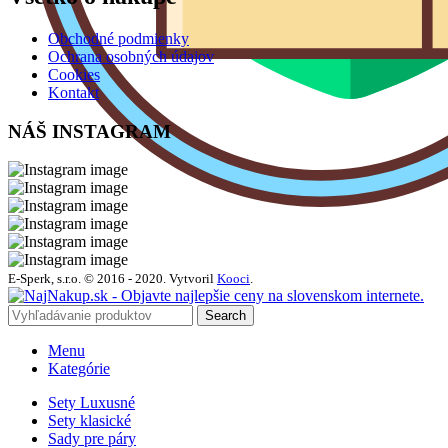
Obchodné podmienky
Ochrana osobných údajov
Cookies
Kontakt
NÁŠ INSTAGRAM
E-Sperk, s.r.o. © 2016 - 2020.
Vytvoril
Kooci
.
Search
Menu
Kategórie
Sety Luxusné
Sety klasické
Sady pre páry