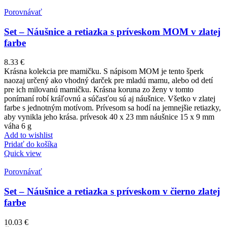
Porovnávať
Set – Náušnice a retiazka s príveskom MOM v zlatej
farbe
8.33
€
Krásna kolekcia pre mamičku. S nápisom MOM je tento šperk
naozaj určený ako vhodný darček pre mladú mamu, alebo od detí
pre ich milovanú mamičku. Krásna koruna zo ženy v tomto
ponímaní robí kráľovnú a súčasťou sú aj náušnice. Všetko v zlatej
farbe s jednotným motívom. Prívesom sa hodí na jemnejšie retiazky,
aby vynikla jeho krása. prívesok 40 x 23 mm náušnice 15 x 9 mm
váha 6 g
Add to wishlist
Pridať do košíka
Quick view
Porovnávať
Set – Náušnice a retiazka s príveskom v čierno zlatej
farbe
10.03
€