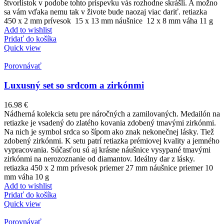
štvorlístok v podobe tohto príspevku vás rozhodne skrášli. A možno
sa vám vďaka nemu tak v živote bude naozaj viac dariť. retiazka
450 x 2 mm prívesok 15 x 13 mm náušnice 12 x 8 mm váha 11 g
Add to wishlist
Pridať do košíka
Quick view
Porovnávať
Luxusný set so srdcom a zirkónmi
16.98
€
Nádherná kolekcia setu pre náročných a zamilovaných. Medailón na
retiazke je vsadený do zlatého kovania zdobený tmavými zirkónmi.
Na nich je symbol srdca so šípom ako znak nekonečnej lásky. Tiež
zdobený zirkónmi. K setu patrí retiazka prémiovej kvality a jemného
vypracovania. Súčasťou sú aj krásne náušnice vysypané tmavými
zirkónmi na nerozoznanie od diamantov. Ideálny dar z lásky.
retiazka 450 x 2 mm prívesok priemer 27 mm náušnice priemer 10
mm váha 10 g
Add to wishlist
Pridať do košíka
Quick view
Porovnávať