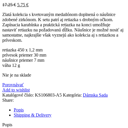
17.25
€
5.75
€
Zlatá kolekcia s kvetovaným medailónom doplnená o náušnice
zdobené zirkónom. K setu patrí aj retiazka s drobným očkom.
Zapínacia karabínka a praktická retiazka na konci umožňuje
nastaviť retiazku na požadovanú dĺžku. Náušnice je možné nosiť aj
samostatne, najkrajšie však vyznejú ako kolekcia aj s retiazkou a
príveskom.
retiazka 450 x 1,2 mm
prívesok priemer 30 mm
náušnice priemer 7 mm
váha 12 g
Nie je na sklade
Porovnávať
Add to wishlist
Katalógové číslo:
KS106803-A5
Kategória:
Dámska Sada
Share:
Popis
Shipping & Delivery
Popis