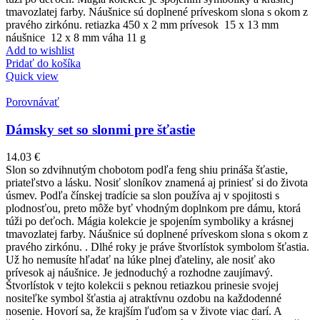
tmavozlatej farby. Náušnice sú doplnené príveskom slona s okom z
pravého zirkónu. retiazka 450 x 2 mm prívesok 15 x 13 mm
náušnice 12 x 8 mm váha 11 g
Add to wishlist
Pridať do košíka
Quick view
Porovnávať
Dámsky set so slonmi pre šťastie
14.03
€
Slon so zdvihnutým chobotom podľa feng shiu prináša šťastie,
priateľstvo a lásku. Nosiť sloníkov znamená aj priniesť si do života
úsmev. Podľa čínskej tradície sa slon používa aj v spojitosti s
plodnosťou, preto môže byť vhodným doplnkom pre dámu, ktorá
túži po deťoch. Mágia kolekcie je spojením symboliky a krásnej
tmavozlatej farby. Náušnice sú doplnené príveskom slona s okom z
pravého zirkónu. . Dlhé roky je práve štvorlístok symbolom šťastia.
Už ho nemusíte hľadať na lúke plnej ďateliny, ale nosiť ako
prívesok aj náušnice. Je jednoduchý a rozhodne zaujímavý.
Štvorlístok v tejto kolekcii s peknou retiazkou prinesie svojej
nositeľke symbol šťastia aj atraktívnu ozdobu na každodenné
nosenie. Hovorí sa, že krajším ľuďom sa v živote viac darí. A