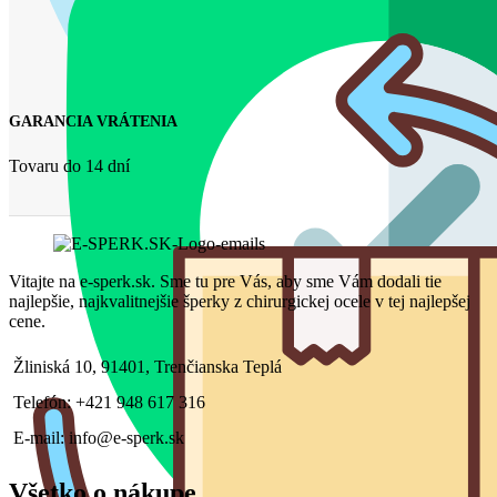
GARANCIA VRÁTENIA
Tovaru do 14 dní
Vitajte na e-sperk.sk. Sme tu pre Vás, aby sme Vám dodali tie
najlepšie, najkvalitnejšie šperky z chirurgickej ocele v tej najlepšej
cene.
Žliniská 10, 91401, Trenčianska Teplá
Telefón: +421 948 617 316
E-mail: info@e-sperk.sk
Všetko o nákupe