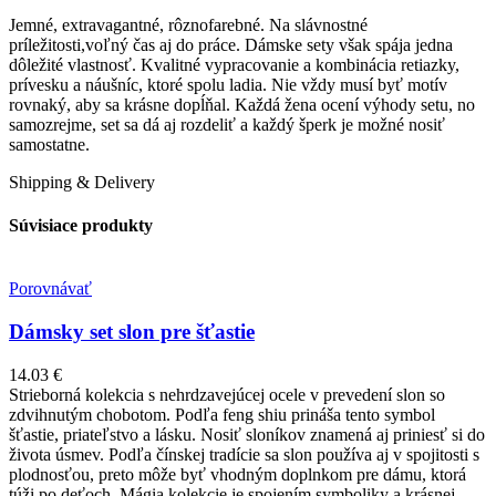
Jemné, extravagantné, rôznofarebné. Na slávnostné
príležitosti,voľný čas aj do práce. Dámske sety však spája jedna
dôležité vlastnosť. Kvalitné vypracovanie a kombinácia retiazky,
prívesku a náušníc, ktoré spolu ladia. Nie vždy musí byť motív
rovnaký, aby sa krásne dopĺňal. Každá žena ocení výhody setu, no
samozrejme, set sa dá aj rozdeliť a každý šperk je možné nosiť
samostatne.
Shipping & Delivery
Súvisiace produkty
Porovnávať
Dámsky set slon pre šťastie
14.03
€
Strieborná kolekcia s nehrdzavejúcej ocele v prevedení slon so
zdvihnutým chobotom. Podľa feng shiu prináša tento symbol
šťastie, priateľstvo a lásku. Nosiť sloníkov znamená aj priniesť si do
života úsmev. Podľa čínskej tradície sa slon používa aj v spojitosti s
plodnosťou, preto môže byť vhodným doplnkom pre dámu, ktorá
túži po deťoch. Mágia kolekcie je spojením symboliky a krásnej