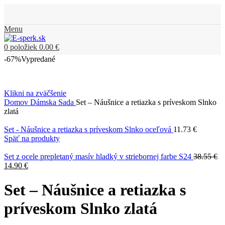
Menu
0
položiek
0.00
€
-67%
Vypredané
Klikni na zväčšenie
Domov
Dámska Sada
Set – Náušnice a retiazka s príveskom Slnko
zlatá
Set - Náušnice a retiazka s príveskom Slnko oceľová
11.73
€
Späť na produkty
Set z ocele prepletaný masív hladký v striebornej farbe S24
38.55
€
14.90
€
Set – Náušnice a retiazka s
príveskom Slnko zlatá