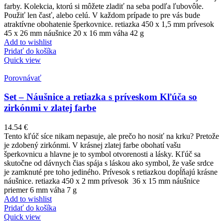
farby. Kolekcia, ktorú si môžete zladiť na seba podľa ľubovôle.
Použiť len časť, alebo celú. V každom prípade to pre vás bude
atraktívne obohatenie šperkovnice. retiazka 450 x 1,5 mm prívesok
45 x 26 mm náušnice 20 x 16 mm váha 42 g
Add to wishlist
Pridať do košíka
Quick view
Porovnávať
Set – Náušnice a retiazka s príveskom Kľúča so
zirkónmi v zlatej farbe
14.54
€
Tento kľúč síce nikam nepasuje, ale prečo ho nosiť na krku? Pretože
je zdobený zirkónmi. V krásnej zlatej farbe obohatí vašu
šperkovnicu a hlavne je to symbol otvorenosti a lásky. Kľúč sa
skutočne od dávnych čias spája s láskou ako symbol, že vaše srdce
je zamknuté pre toho jediného. Prívesok s retiazkou dopĺňajú krásne
náušnice. retiazka 450 x 2 mm prívesok 36 x 15 mm náušnice
priemer 6 mm váha 7 g
Add to wishlist
Pridať do košíka
Quick view